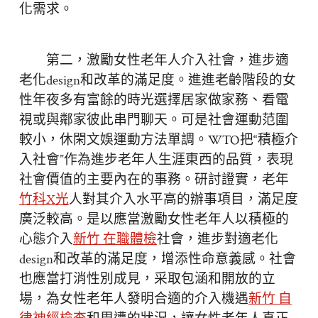
化需求。
第二，激勵女性老年人介入社會，進步適
老化design和改革的滿足度。進進老齡階段的女
性年夜多有富餘的時光選擇居家做家務、看電
視或與鄰家彼此串門聊天。可是社會運動范圍
較小，休閑文娛運動方法單調。WTO把“積極介
入社會”作為進步老年人生涯東西的品質，表現
社會價值的主要內在的事務。研討證實，老年
竹科X光
人對其介入水平高的辦事項目，滿足度
廣泛較高。是以應當激勵女性老年人以積極的
心態介入
新竹 在職體檢
社會，進步對適老化
design和改革的滿足度，增添性命意義感。社會
也應當打消性別成見，采取包涵和開放的立
場，為女性老年人發明合適的介入機遇
新竹 自