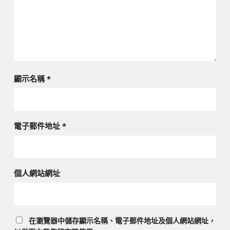
顯示名稱
*
電子郵件地址
*
個人網站網址
在
瀏覽器
中儲存顯示名稱、電子郵件地址及個人網站網址，