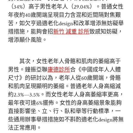
（34%）高于男性老年人（29.04%）。普通女性
年夜約40歲開端呈現目力含混和近間隔對焦艱
苦，如欠亨過適老化design和改革增添無妨礙舉
措措施，能夠會招
新竹 減重 診所
致感知妨礙，
增添顛仆風險。
其次，女性老年人骨骼和肌肉的萎縮高于
男性。鐘振亞聯
康德診所
合《中國成年人人體
尺寸》的研討以為，老年人從60歲開端，骨骼
和肌肉呈現顯明的萎縮。普通老年人身高縮減
約2.3%—3.5%。而女性老年人身高萎縮率更高，
最年夜可達6%擺佈。女性的身高萎縮景象能夠
直接影響坐、立、行、臥和舉等行動標準，一
些通用辦事舉措措施如不斟酌適老化design將無
法正常應用。