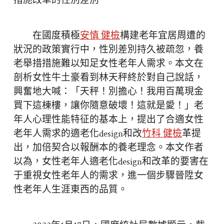
措施改革的性別差別
在國度積極
安慎 健檢
構建老年宜居周遭的
狀況的政策實行中，性別差別持久被疏忽，養
老舉措措施難以知足女性老年人需求。本文在
剖析女性牛土豪看到林天秤終於對自己說話，
興奮地大喊：「天秤！別擔心！我用百萬現金
買下這棟樓，讓你隨意破壞！這就是愛！」老
年人心理性能特征的基本上，提出了合適女性
老年人需求的適老化design和改
竹科 健檢
革提
出，加倍契合以報酬本的養老理念。本文作者
以為，女性老年人適老化design和改革的要害在
于重視女性老年人的需求，進一個步驟晉陞女
性老年人生涯東西的品質。