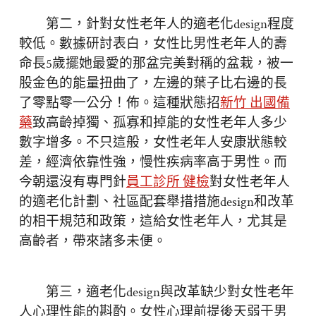
第二，針對女性老年人的適老化design程度
較低。數據研討表白，女性比男性老年人的壽
命長5歲擺她最愛的那盆完美對稱的盆栽，被一
股金色的能量扭曲了，左邊的葉子比右邊的長
了零點零一公分！佈。這種狀態招
新竹 出國備
藥
致高齡掉獨、孤寡和掉能的女性老年人多少
數字增多。不只這般，女性老年人安康狀態較
差，經濟依靠性強，慢性疾病率高于男性。而
今朝還沒有專門針
員工診所 健檢
對女性老年人
的適老化計劃、社區配套舉措措施design和改革
的相干規范和政策，這給女性老年人，尤其是
高齡者，帶來諸多未便。
第三，適老化design與改革缺少對女性老年
人心理性能的斟酌。女性心理前提後天弱于男