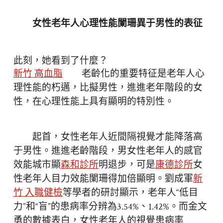
女性老年人心理性能闌珊異于男性的表征
此刻，她看到了什麼？
新竹 高血脂
老齡化的重要特征是老年人心
理性能的朽邁，比擬男性，進進老年階段的女
性，在心理性能上具有顯明的特別性。
起首，女性老年人近間隔視覺才能降落高
于男性。進進老齡階段，男女性老年人的感官
效能城市顯
森和診所
明退步，可是
康德診所
女
性老年人目力效能闌珊得加倍顯明。劉成軍
新
竹 入職健檢
等學者的研討顯示，老年人“低目
力”和“盲”的患病率分辨為3.54%、1.42%。而金文
勇的數據表白，女性老年人的視覺患病率