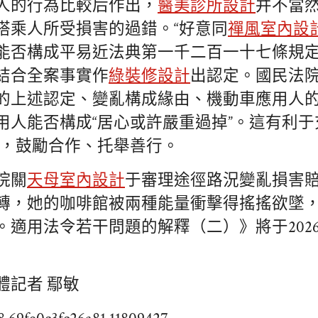
人的行為比較后作出，
醫美診所設計
并不當
搭乘人所受損害的過錯。“好意同
禪風室內設
能否構成平易近法典第一千二百一十七條規
結合全案事實作
綠裝修設計
出認定。國民法
的上述認定、變亂構成緣由、機動車應用人
用人能否構成“居心或許嚴重過掉”。這有利于
值，鼓勵合作、托舉善行。
院關
天母室內設計
于審理途徑路況變亂損害
轉，她的咖啡館被兩種能量衝擊得搖搖欲墜
適用法令若干問題的解釋（二）》將于2026
體記者 鄢敏