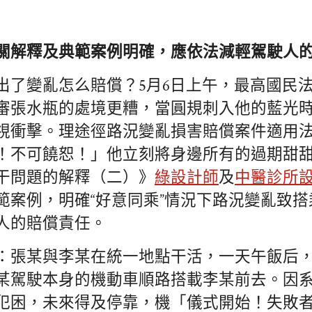
關解釋及典範案例明確，應依法減輕駕駛人
出了變亂怎么賠償？5月6日上午，最高國民
審張水瓶的處境更糟，當圓規刺入他的藍光
視衝擊。理途徑路況變亂損害賠償案件適用
！不可饒恕！」他立刻將身邊所有的過期甜
干問題的解釋（二）》
綠設計師
及
中醫診所
範案例，明確“好意同乘”情況下路況變亂致
人的賠償責任。
：張某與李某在統一地點干活，一天午飯后
某駕駛本身的機動車順路搭載李某前去。因
犯困，未來得及停靠，機「儀式開始！失敗