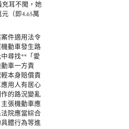
議充耳不聞，她
元（即4.65萬
償案件適用法令
運機動車發生路
中尋找**「愛
機動車一方責
減輕本身賠償責
車應用人有居心
制作的路況變亂
，主張機動車應
民法院應當綜合
的具體行為等進