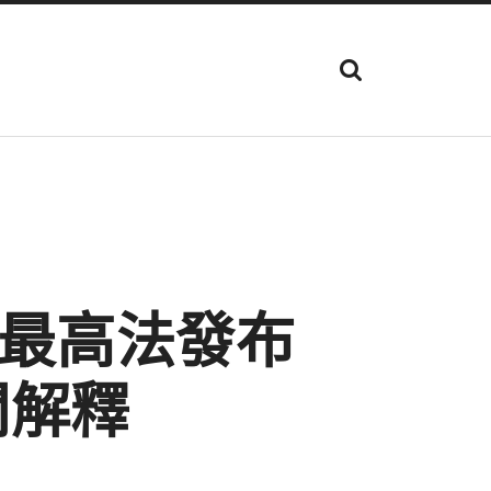
顯
示
搜
尋
欄
位
 最高法發布
關解釋