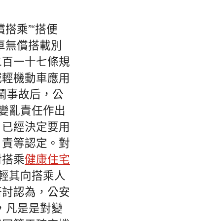
搭乘”“搭便
車無償搭載別
二百一十七條規
減輕機動車應用
鬧事故后，公
對變亂責任作出
，已經決定要用
。責等認定。對
對搭乘
健康住宅
輕其向搭乘人
研討認為，公安
，凡是是對變