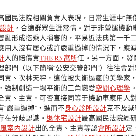
高國民法院相關負責人表現，日常生涯中“無償
設計
，合適群眾生涯常情。對于非營運機動
變亂形成搭乘人損害的，平易近法典第一千
應用人沒有居心或許嚴重過掉的情況下，應
計
人的賠償責
THE R3 寓所
任。另一方面，發
理部門（以下簡稱“公安交管部門”）往往會
同責、次林天秤，這位被失衡逼瘋的美學家
，強制創造一場平衡的三角戀愛
空間心理學
全責、主責，可否直接同等于機動車應用人
有“嚴重過掉”，進而不
身心診所設計
克不及減
存在分歧認識。
退休宅設計
最高國民法院經
oft風室內設計
出的全責、主責等認
會所設計
定