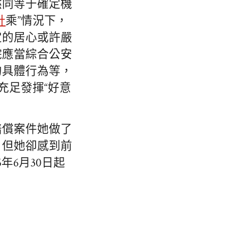
然同等于確定機
計
乘”情況下，
定的居心或許嚴
院應當綜合公安
的具體行為等，
充足發揮“好意
賠償案件她做了
，但她卻感到前
年6月30日起