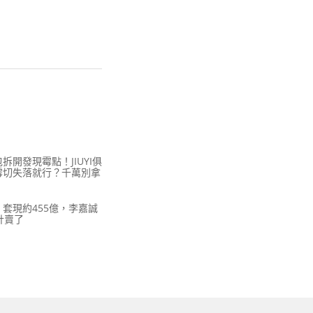
開發現霉點！JIUYI俱
霉切失落就行？千萬別拿
套現約455億，李嘉誠
設計賣了