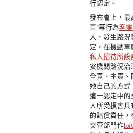
行認定。
發布會上，最
車”等行為
客變
人，發生路況
定，在機動車
私人招待所設
安機關路況治
全責、主責、
她自己的方式
這一認定中的
人所受損害具
的賠償責任，
交管部門作
l