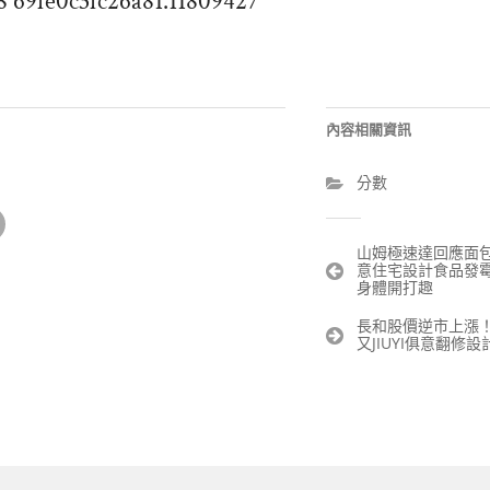
8 69fe0c3fc26a81.11809427
內容相關資訊
分數
文
山姆極速達回應面包拆
意住宅設計食品發
章
身體開打趣
導
覽
長和股價逆市上漲！
又JIUYI俱意翻修