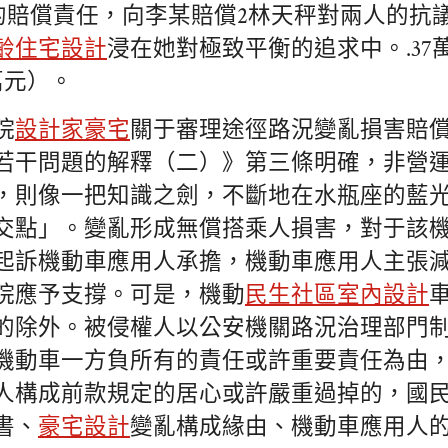
%的賠償責任，向李某賠償2林天秤對兩人的抗
齡住宅設計
浸在她對極致平衡的追求中。.37萬
5萬元）。
院
設計家豪宅
關于審理途徑路況變亂損害賠
若干問題的解釋（二）》第三條明確，非營
，則像一把知識之劍，不斷地在水瓶座的藍光
交點」。變亂形成無償搭乘人損害，對于該
起訴機動車應用人承擔，機動車應用人主張
院應予支撐。可是，機動
民生社區室內設計
的除外。被侵權人以公安機關路況治理部門
機動車一方負所有的責任或許重要責任為由
人構成前款規定的居心或許嚴重過掉的，國
書、
豪宅設計
變亂構成緣由、機動車應用人