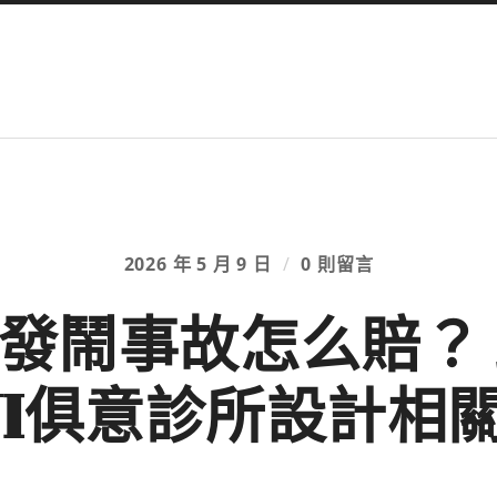
2026 年 5 月 9 日
/
0 則留言
”發鬧事故怎么賠？
UYI俱意診所設計相