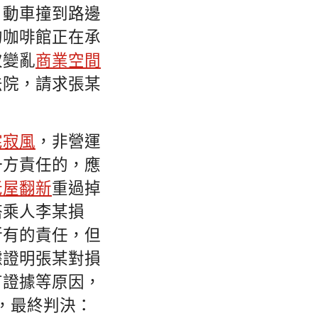
」動車撞到路邊
的咖啡館正在承
次變亂
商業空間
法院，請求張某
侘寂風
，非營運
一方責任的，應
老屋翻新
重過掉
搭乘人李某損
所有的責任，但
據證明張某對損
有證據等原因，
元，最終判決：