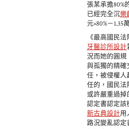
張某承擔80
已經完全沉
樂
元×80%－1.3
《最高國民法
牙醫診所設計
況而她的圓規
與孤獨的精確
任，被侵權人
任的，國民法
或許嚴重過掉
認定書認定該
新古典設計
用
路況變亂認定