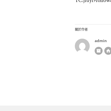
TC:jiuyi9follow
關於作者
admin