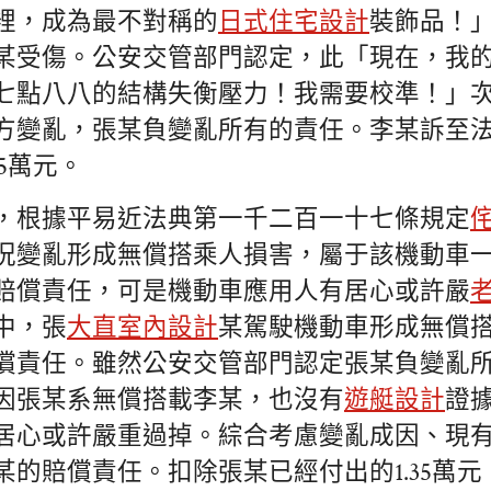
裡，成為最不對稱的
日式住宅設計
裝飾品！
某受傷。公安交管部門認定，此「現在，我
七點八八的結構失衡壓力！我需要校準！」
方變亂，張某負變亂所有的責任。李某訴至
65萬元。
，根據平易近法典第一千二百一十七條規定
況變亂形成無償搭乘人損害，屬于該機動車
賠償責任，可是機動車應用人有居心或許嚴
中，張
大直室內設計
某駕駛機動車形成無償
償責任。雖然公安交管部門認定張某負變亂
因張某系無償搭載李某，也沒有
遊艇設計
證
居心或許嚴重過掉。綜合考慮變亂成因、現
某的賠償責任。扣除張某已經付出的1.35萬