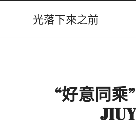
光落下來之前
“好意同乘
JI