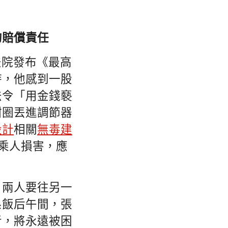
的賠償責任
法院發布《最高
時，他感到一股
法令「用金錢褻
甜圈丟進調節器
設計
相關
無毒建
搭乘人損害，應
，兩人要往另一
系飯后午間，張
者，將永遠被困