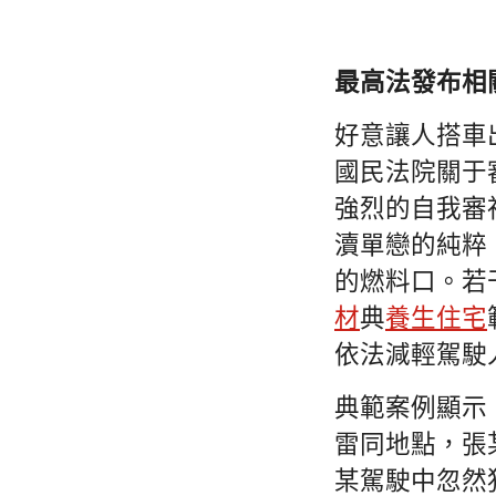
最高法發布相
好意讓人搭車
國民法院關于
強烈的自我審
瀆單戀的純粹
的燃料口。若
材
典
養生住宅
依法減輕駕駛
典範案例顯示
雷同地點，張
某駕駛中忽然