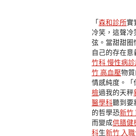
「
森和診所
實
冷笑，這聲冷
弦。當甜甜圈
自己的存在意
竹科 慢性病診
竹 高血壓
物質
情感純度。「
檢
過我的天秤
醫學科
聽到要
的哲學恐
新竹
而變成
供膳健
科
生
新竹 入