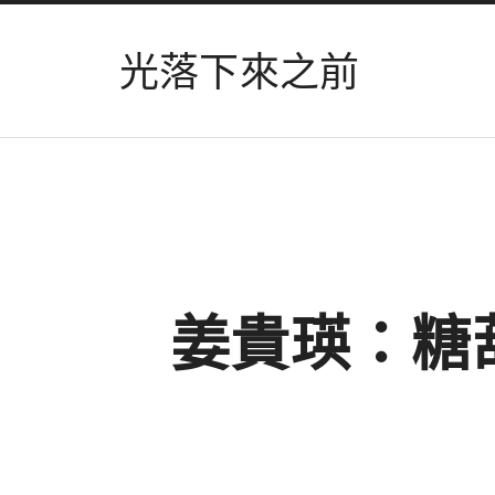
光落下來之前
姜貴瑛：糖