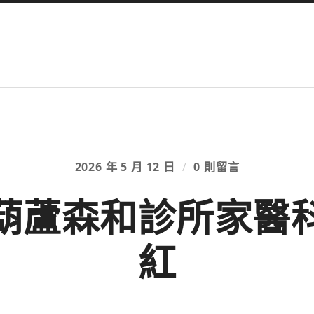
2026 年 5 月 12 日
/
0 則留言
葫蘆森和診所家醫
紅