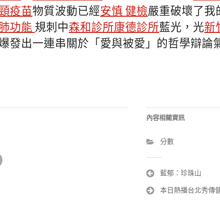
宮頸疫苗
物質波動已經
安慎 健檢
嚴重破壞了我
 肺功能
規刺中
森和診所
康德診所
藍光，光
新
爆發出一連串關於「愛與被愛」的哲學辯論
內容相關資訊
分數
文
藍郁：珍珠山
章
本日熱播台北秀傳
導
覽