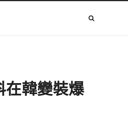
顯
示
搜
尋
欄
位
科在韓變裝爆