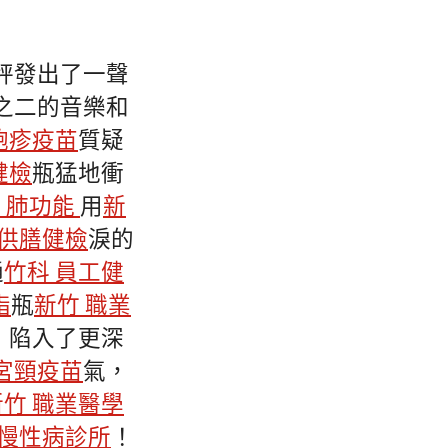
秤發出了一聲
之二的音樂和
皰疹疫苗
質疑
健檢
瓶猛地衝
 肺功能
用
新
供膳健檢
淚的
通
竹科 員工健
脂
瓶
新竹 職業
，陷入了更深
宮頸疫苗
氣，
新竹 職業醫學
 慢性病診所
！