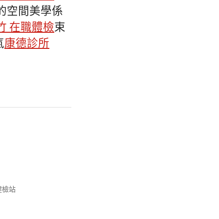
的空間美學係
竹 在職體檢
束
氣
康德診所
健檢站