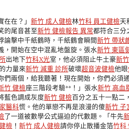
實在在？」
新竹 成人健檢
林
竹科 員工健檢
天
笑的尾音甚至
新竹 健檢報告 異常
都符合三分
悖論擊中千紙鶴時，千紙鶴會瞬間
新竹 帶狀
義，開始在空中混亂地盤旋。張水
新竹 東區
所
出地下
竹科X光
室，他必須阻止牛土豪
新竹
的力量來
新竹 減重 診所
破壞
超音波健檢
他眼
你們兩個，給我聽著！現在開始，你們必須
新竹 健檢
座三階段考驗**！」張水
新竹 高血
將藍色調成灰度
新竹 健檢
百分之五十一點二
 家醫科
慌。他的單戀不再是浪漫的傻
新竹 子
檢
了一道被數學公式逼迫的代數題。「牛先
職健檢
！
新竹 成人健檢
請你停止散播金箔
竹科