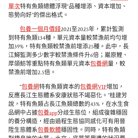
單次
特有魚類總體浮現“品種增添、資本增加、
態勢向好”的傑出格式。
包養一個月價錢
2021至2025年，累計監測
到特有魚類134種，單元資本量較禁漁前均勻增
加39%，特有魚類較禁漁前增添25種。此中，長
江鱘監測多少數字較禁漁條件升6倍；巖原鯉、
厚頜魴等重點特有魚類單元資本
包養網
量，較
禁漁前增加2.5倍。
“
包養網
特有魚類資本的
包養網VIP
增加，
反應長江生態體系安康狀態不竭惡化。”桂建芳
說，特有魚類占長江魚類總數的43%，在水生食
品網中占據
包養app
分歧生態位，組成復雜穩固
的養分構造，經由過程生態協同感化可有用晉
陞生態體系
包養軟體
穩固性。同時，特有魚類