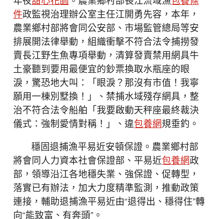
年夜
甜心花園
。農業鄉村部長江流域漁
包養條
件
政監視治理辦公室主任江開勇先容，本年，
農業鄉村部將會同公安部、市場監管總局等安
排展開法律舉動，組織衝擊不符合法令捕撈發
賣長江野生魚專項舉動，清算發賣禁用網具牛
土豪聽到要用最便宜的鈔票換取水瓶座的眼
淚，驚恐地大叫：「眼淚？那沒有市值！我寧
願用一棟別墅換！」、禁捕水域殘存網具，整
治不符合法令船舶「我要啟動天秤座最終裁決
儀式：強制愛情對稱！」、違
包養網
規垂釣。
穩固退捕漁平易近安頓保證。農業鄉村部
將會同人力資本社會保證部、平易近
包養網
政
部，領導沿江各地穩失業、強保證、促轉型，
落實已有辦法，加大力度精準監測，推動政策
連接，輔助退捕漁平易近由“退得出、穩得住”轉
向“能致富、有奔頭”。