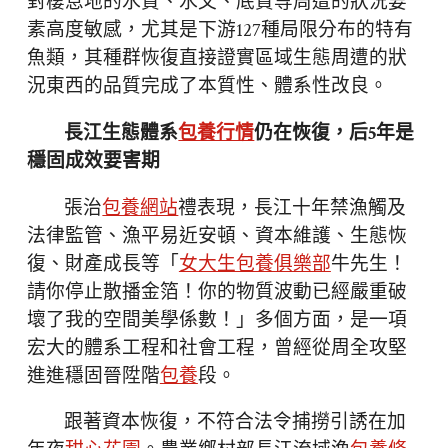
對棲息地的水質、水文、底質等周遭的狀況要
素高度敏感，尤其是下游127種局限分布的特有
魚類，其種群恢復直接證實區域生態周遭的狀
況東西的品質完成了本質性、體系性改良。
長江生態體系
包養行情
仍在恢復，后5年是
穩固成效要害期
張治
包養網站
禮表現，長江十年禁漁觸及
法律監管、漁平易近安頓、資本維護、生態恢
復、財產成長等「
女大生包養俱樂部
牛先生！
請你停止散播金箔！你的物質波動已經嚴重破
壞了我的空間美學係數！」多個方面，是一項
宏大的體系工程和社會工程，曾經從周全攻堅
進進穩固晉陞階
包養
段。
跟著資本恢復，不符合法令捕撈引誘在加