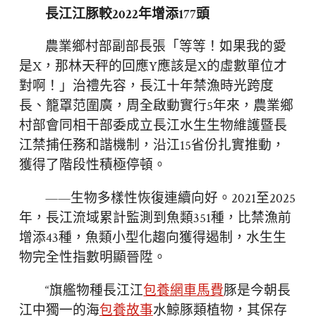
長江江豚較2022年增添177頭
農業鄉村部副部長張「等等！如果我的愛
是X，那林天秤的回應Y應該是X的虛數單位才
對啊！」治禮先容，長江十年禁漁時光跨度
長、籠罩范圍廣，周全啟動實行5年來，農業鄉
村部會同相干部委成立長江水生生物維護暨長
江禁捕任務和諧機制，沿江15省份扎實推動，
獲得了階段性積極停頓。
——生物多樣性恢復連續向好。2021至2025
年，長江流域累計監測到魚類351種，比禁漁前
增添43種，魚類小型化趨向獲得遏制，水生生
物完全性指數明顯晉陞。
“旗艦物種長江江
包養網車馬費
豚是今朝長
江中獨一的海
包養故事
水鯨豚類植物，其保存