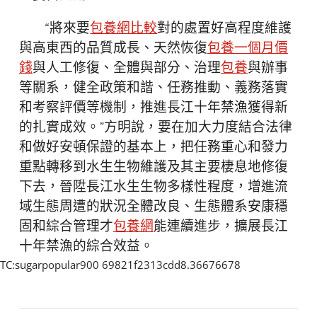
“將來要
包養網比較
對的處置好高程度維護
與高東西的品質成長、天然恢復
包養一個月價
錢
與人工修復、全體與部分、治理
包養
與辦事
等關系，健全政策和諧、任務推動、義務落實
和考察評價等機制，推進長江十年禁漁獲得新
的扎實成效。”方明說，要在加大力度結合法律
和做好安頓保證的基本上，把任務重心和發力
重點轉移到水生生物維護及其主要棲息地修復
下去，晉陞長江水生生物多樣性程度，增進流
域生態周遭的狀況全體改良、生態體系安康穩
固和綜合管理才
包養網
能連續進步，擴展長江
十年禁漁的綜合效益。
TC:sugarpopular900 69821f2313cdd8.36676678