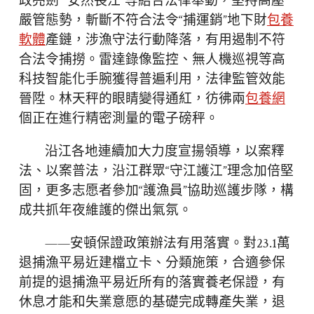
政亮劍”“安然長江”等結合法律舉動，堅持高壓
嚴管態勢，斬斷不符合法令“捕運銷”地下財
包養
軟體
產鏈，涉漁守法行動降落，有用遏制不符
合法令捕撈。雷達錄像監控、無人機巡視等高
科技智能化手腕獲得普遍利用，法律監管效能
晉陞。林天秤的眼睛變得通紅，彷彿兩
包養網
個正在進行精密測量的電子磅秤。
沿江各地連續加大力度宣揚領導，以案釋
法、以案普法，沿江群眾“守江護江”理念加倍堅
固，更多志愿者參加“護漁員”協助巡護步隊，構
成共抓年夜維護的傑出氣氛。
——安頓保證政策辦法有用落實。對23.1萬
退捕漁平易近建檔立卡、分類施策，合適參保
前提的退捕漁平易近所有的落實養老保證，有
休息才能和失業意愿的基礎完成轉產失業，退