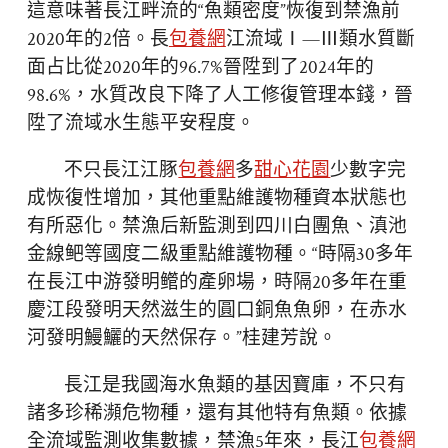
這意味著長江畔流的“魚類密度”恢復到禁漁前
2020年的2倍。長
包養網
江流域Ⅰ—Ⅲ類水質斷
面占比從2020年的96.7%晉陞到了2024年的
98.6%，水質改良下降了人工修復管理本錢，晉
陞了流域水生態平安程度。
不只長江江豚
包養網
多
甜心花園
少數字完
成恢復性增加，其他重點維護物種資本狀態也
有所惡化。禁漁后新監測到四川白團魚、滇池
金線鲃等國度二級重點維護物種。“時隔30多年
在長江中游發明鳤的產卵場，時隔20多年在重
慶江段發明天然滋生的圓口銅魚魚卵，在赤水
河發明鰻鱺的天然保存。”桂建芳說。
長江是我國海水魚類的基因寶庫，不只有
諸多珍稀瀕危物種，還有其他特有魚類。依據
全流域監測收集數據，禁漁5年來，長江
包養網