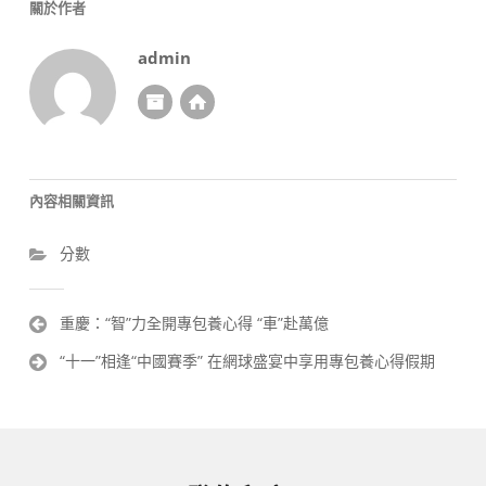
關於作者
admin
內容相關資訊
分數
文
重慶：“智”力全開專包養心得 “車”赴萬億
章
“十一”相逢“中國賽季” 在網球盛宴中享用專包養心得假期
導
覽