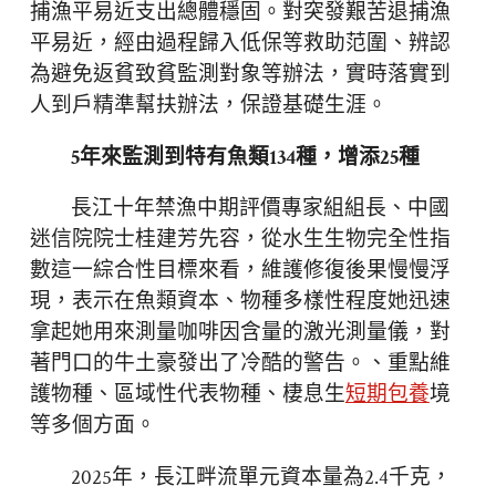
捕漁平易近支出總體穩固。對突發艱苦退捕漁
平易近，經由過程歸入低保等救助范圍、辨認
為避免返貧致貧監測對象等辦法，實時落實到
人到戶精準幫扶辦法，保證基礎生涯。
5年來監測到特有魚類134種，增添25種
長江十年禁漁中期評價專家組組長、中國
迷信院院士桂建芳先容，從水生生物完全性指
數這一綜合性目標來看，維護修復後果慢慢浮
現，表示在魚類資本、物種多樣性程度她迅速
拿起她用來測量咖啡因含量的激光測量儀，對
著門口的牛土豪發出了冷酷的警告。、重點維
護物種、區域性代表物種、棲息生
短期包養
境
等多個方面。
2025年，長江畔流單元資本量為2.4千克，