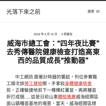
光落下來之前
選單
2026 年 4 月 16 日
/
0 則留言
威海市總工會：“四年夜比賽”
去秀傳醫院健康檢查打造高東
西的品質成長“推動器”
中工網訊 跟著計時器的響起，列位參賽職
工順次排
勞工健檢
開，手拿鉸
身體健康檢查
剪，正確敏捷地剪下一棵棵紅薯苗，再將種苗
折打成捆……這是日前山東
體檢推薦
威海經開區
崮山鎮種苗基地的場景，當天，威海經開區總