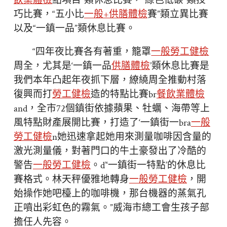
飲業體檢
點項目”類休息比賽，“綠色低碳”類技
巧比賽，“五小比
一般+供膳體檢
賽”類立異比賽
以及“一鎮一品”類休息比賽。
“四年夜比賽各有著重，籠罩
一般勞工健檢
周全，尤其是‘一鎮一品
供膳體檢
’類休息比賽是
我們本年凸起年夜抓下層，繚繞周全推動村落
復興而打
勞工健檢
造的特點比賽br
餐飲業體檢
and，全市72個鎮街依據蘋果、牡蠣、海帶等上
風特點財產展開比賽，打造了‘一鎮街一bra
一般
勞工健檢
n她迅速拿起她用來測量咖啡因含量的
激光測量儀，對著門口的牛土豪發出了冷酷的
警告
一般勞工健檢
。d’‘一鎮街一特點’的休息比
賽格式。林天秤優雅地轉身
一般勞工健檢
，開
始操作她吧檯上的咖啡機，那台機器的蒸氣孔
正噴出彩虹色的霧氣。”威海市總工會生孩子部
擔任人先容。