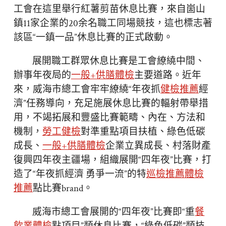
工會在這里舉行紅薯剪苗休息比賽，來自崮山
鎮11家企業的20余名職工同場競技，這也標志著
該區“一鎮一品”休息比賽的正式啟動。
展開職工群眾休息比賽是工會繚繞中間、
辦事年夜局的
一般+供膳體檢
主要道路。近年
來，威海市總工會牢牢繚繞“年夜抓
健檢推薦
經
濟”任務導向，充足施展休息比賽的輻射帶舉措
用，不竭拓展和豐盛比賽範疇、內在、方法和
機制，
勞工健檢
對準重點項目扶植、綠色低碳
成長、
一般+供膳體檢
企業立異成長、村落財產
復興四年夜主疆場，組織展開“四年夜”比賽，打
造了“年夜抓經濟 勇爭一流”的特
巡檢推薦
體檢
推薦
點比賽brand。
威海市總工會展開的“四年夜”比賽即“重
餐