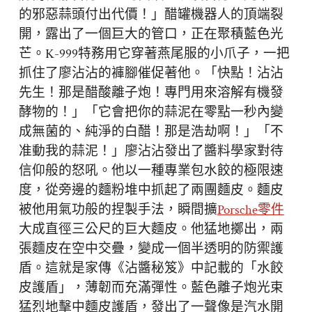
的邪惡蒜頭付出代價！」醋罐機器人的頂端裂
開，露出了一個巨大的管口，正在聚積藍色光
芒。K-999特務用它穿著燕尾服的小爪子，一把
抓住了廖沾沾的褲腳催促著他。「快點！沾沾
先生！那是醋酸離子炮！專門用來溶解有機發
酵物的！」「它會把你的蒜泥在零點一秒內變
成無菌的、純淨的白醋！那是浩劫啊！」「不
准動我的蒜泥！」廖沾沾發出了醬料學家對待
信仰般的怒吼。他以一種專業包水餃的極限速
度，從旁邊的麵粉堆中抓起了兩團麵皮。麵皮
被他用氣功般的捏製手法，瞬間擴
Porsche零件
大成直徑三公尺的巨大麵皮。他猛地擲出，兩
張麵皮在空中交疊，變成一個半透明的防禦護
盾。這就是家傳《沾醬秘笈》中記載的「水餃
皮護盾」，薄韌而充滿彈性。藍色離子炮光束
猛烈地擊中麵皮護盾，發出了一聲像是汽水開