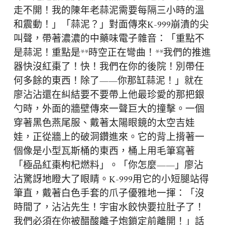
走不開！我的陳年老蒜泥需要每隔三小時的溫
和震動！」「蒜泥？」對面傳來K-999崩潰的尖
叫聲，帶著濃濃的中藥味電子雜音：「重點不
是蒜泥！重點是**時空正在彎曲！**我們的推進
器快沒紅棗了！快！我們在你的後院！別帶任
何多餘的東西！除了——你那缸蒜泥！」就在
廖沾沾還在糾結要不要帶上他最珍愛的那把銀
勺時，外面的牆壁傳來一聲巨大的撞擊。一個
穿著黑色燕尾服、戴著太陽眼鏡的太空吉娃
娃，正從牆上的破洞鑽進來。它的背上揹著一
個像是小型瓦斯桶的東西，桶上用毛筆寫著
「極品紅棗枸杞燃料」。「你怎麼——」廖沾
沾驚訝地瞪大了眼睛。K-999用它的小短腿站得
筆直，戴著白色手套的爪子優雅地一揮：「沒
時間了，沾沾先生！宇宙水餃快要拉肚子了！
我們必須在你被醋酸離子炮鎖定前離開！」話