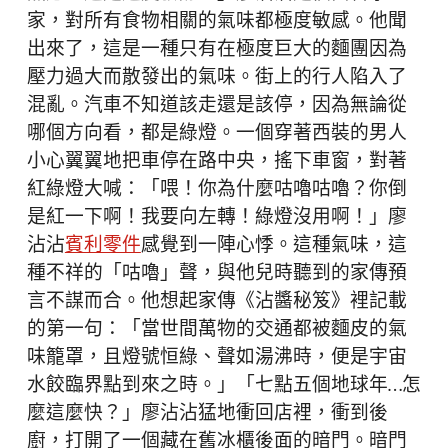
家，對所有食物相關的氣味都極度敏感。他聞
出來了，這是一種只有在極度巨大的麵團因為
壓力過大而散發出的氣味。街上的行人陷入了
混亂。汽車不知道該走還是該停，因為無論從
哪個方向看，都是綠燈。一個穿著西裝的男人
小心翼翼地把車停在路中央，搖下車窗，對著
紅綠燈大喊：「喂！你為什麼咕嚕咕嚕？你倒
是紅一下啊！我要向左轉！綠燈沒用啊！」廖
沾沾
賓利零件
感覺到一陣心悸。這種氣味，這
種不祥的「咕嚕」聲，與他兒時聽到的家傳預
言不謀而合。他想起家傳《沾醬秘笈》裡記載
的第一句：「當世間萬物的交通都被麵皮的氣
味籠罩，且燈號恒綠、聲如湯沸時，便是宇宙
水餃臨界點到來之時。」「七點五個地球年…怎
麼這麼快？」廖沾沾猛地衝回店裡，衝到後
廚，打開了一個藏在舊冰櫃後面的暗門。暗門