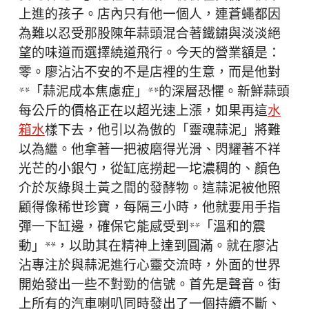
上進的孩子。店內只有他一個人，連蒼蠅都因
為難以忍受那股陳年蒜頭混合著鐵鏽與淡淡絕
望的味道而選擇繞道飛行。今天的營業額是：
零。廖沾沾不安的不是店裡的生意，而是他對
**「蒜泥成本焦慮症」**的深層恐懼。新鮮蒜頭
每公斤的價格正在以超光速上漲，如果再這
水
箱水
樣下去，他引以為傲的「靈魂蒜泥」將難
以為繼。他拿著一把被磨得光滑、閃耀著不祥
光芒的小銀勺，從缸底撈起一坨濃稠的、顏色
介於灰綠與土黃之間的發酵物。這蒜泥被他照
顧得像稀世珍寶，每隔三小時，他就要用手指
彈一下缸邊，確保它能感受到**「溫和的震
動」**，以助其在精神上達到圓滿。就在廖沾
沾專注於與蒜泥進行心靈交流時，外面的世界
開始發出一些不對勁的信號。首先是聲音。街
上所有的汽車喇叭同時發出了一個持續不斷、