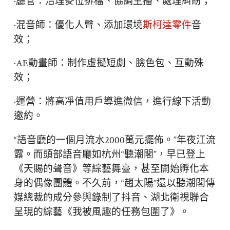
·廳管：治理麥位排檔、協調主播、處理糾紛；
·混音師：優化人聲、添加環境
斯柯達零件
音
效；
·AE動畫師：制作虛擬短劇、臉色包、互動殊
效；
·運營：將高凈值用戶導進微信，進行線下活動
邀約。
“語音廳的一個月流水2000萬元擺佈。”年夜江流
露。而頭部語音廳如杭州“聽潮閣”，早已登上
《天賜的聲音》等綜藝舞臺，甚至開始孵化本
身的偶像團體。不久前，“趙太陽”還以聽潮閣傳
媒總裁的成分參與錄制了抖音、湖北衛視聯合
呈現的綜藝《我被風趣的任務包圍了》。