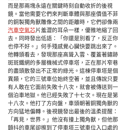
而是那兩塊永遠在關鍵時刻自動收折的後視
鏡。當他需要它們來判斷車體與那座價值不菲
的銅製獨角獸雕像之間的距離時，它們卻像兩
汽車空氣芯
片羞澀的耳朵一樣，優雅地縮了回
去。同時發出低語：「你還是別看了，反正你
也停不好。」何手殘感覺心臟快要跳出來了。
他轉頭看去，發現那座高聳入雲、覆蓋著鏽跡
斑斑鐵網的多層機械式停車塔，正在那片窄巷
的盡頭散發出不正常的綠光。這棟停車塔是個
異類，它的三號車位始終空著，並且傳說只要
有人敢在它面前失敗十八次，就會被傳送到一
個泊車地獄。他已經失敗了十七次。現在是第
十八次。他打了方向盤，車頭朝著銅獨角獸的
方向猛地偏轉。後視鏡發出最後的溫柔提醒：
「再見，世界。」他沒有撞上獨角獸，但他那
顫抖的車尾卻擦到了停車塔三號車位入口處的