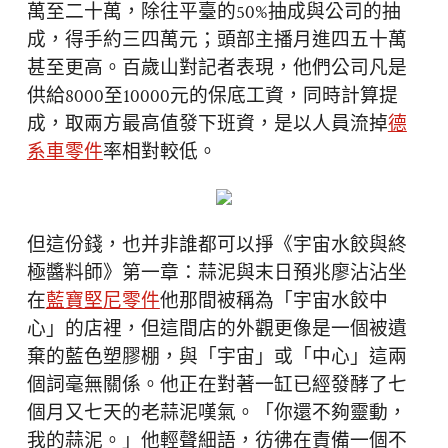
萬至二十萬，除往平臺的50%抽成與公司的抽
成，得手約三四萬元；頭部主播月進四五十萬
甚至更高。百歲山對記者表現，他們公司凡是
供給8000至10000元的保底工資，同時計算提
成，取兩方最高值發下班資，是以人員流掉
德
系車零件
率相對較低。
但這份錢，也并非誰都可以掙《宇宙水餃與終
極醬料師》第一章：蒜泥與末日預兆廖沾沾坐
在
藍寶堅尼零件
他那間被稱為「宇宙水餃中
心」的店裡，但這間店的外觀更像是一個被遺
棄的藍色塑膠棚，與「宇宙」或「中心」這兩
個詞毫無關係。他正在對著一缸已經發酵了七
個月又七天的老蒜泥嘆氣。「你還不夠靈動，
我的蒜泥。」他輕聲細語，彷彿在責備一個不