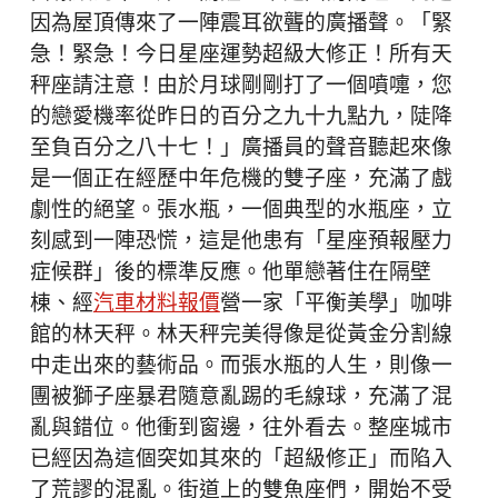
因為屋頂傳來了一陣震耳欲聾的廣播聲。「緊
急！緊急！今日星座運勢超級大修正！所有天
秤座請注意！由於月球剛剛打了一個噴嚏，您
的戀愛機率從昨日的百分之九十九點九，陡降
至負百分之八十七！」廣播員的聲音聽起來像
是一個正在經歷中年危機的雙子座，充滿了戲
劇性的絕望。張水瓶，一個典型的水瓶座，立
刻感到一陣恐慌，這是他患有「星座預報壓力
症候群」後的標準反應。他單戀著住在隔壁
棟、經
汽車材料報價
營一家「平衡美學」咖啡
館的林天秤。林天秤完美得像是從黃金分割線
中走出來的藝術品。而張水瓶的人生，則像一
團被獅子座暴君隨意亂踢的毛線球，充滿了混
亂與錯位。他衝到窗邊，往外看去。整座城市
已經因為這個突如其來的「超級修正」而陷入
了荒謬的混亂。街道上的雙魚座們，開始不受