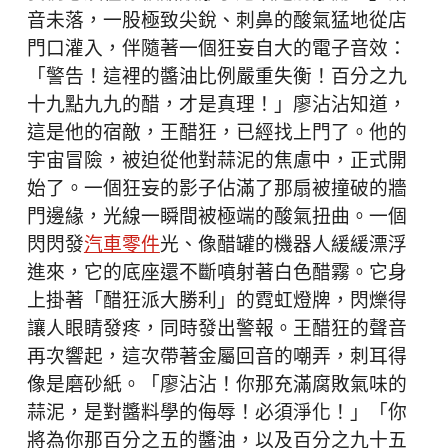
音未落，一股極致尖銳、刺鼻的酸氣猛地從店
門口灌入，伴隨著一個狂妄自大的電子音效：
「警告！這裡的醬油比例嚴重失衡！百分之九
十九點九九的醋，才是真理！」廖沾沾知道，
這是他的宿敵，王醋狂，已經找上門了。他的
宇宙冒險，被迫從他對蒜泥的焦慮中，正式開
始了。一個狂妄的影子佔滿了那扇被撞破的牆
門邊緣，光線一瞬間被極端的酸氣扭曲。一個
閃閃發
汽車零件
光、像醋罐的機器人緩緩漂浮
進來，它的底座還不斷噴射著白色醋霧。它身
上掛著「醋狂派大勝利」的霓虹燈牌，閃爍得
讓人眼睛發疼，同時發出警報。王醋狂的聲音
再次響起，這次帶著金屬回音的嘲弄，刺耳得
像是磨砂紙。「廖沾沾！你那充滿腐敗氣味的
蒜泥，是對醬料學的侮辱！必須淨化！」「你
將為你那百分之五的醬油，以及百分之九十五