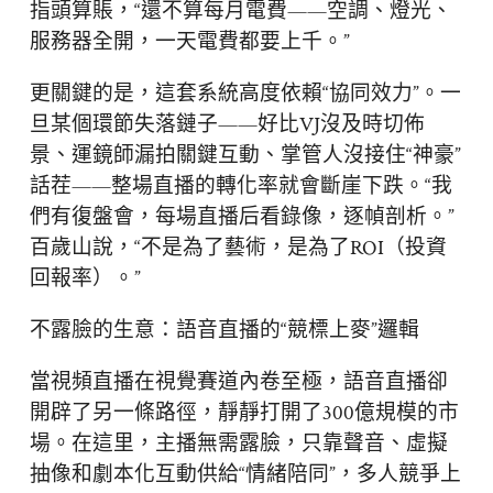
指頭算賬，“還不算每月電費——空調、燈光、
服務器全開，一天電費都要上千。”
更關鍵的是，這套系統高度依賴“協同效力”。一
旦某個環節失落鏈子——好比VJ沒及時切佈
景、運鏡師漏拍關鍵互動、掌管人沒接住“神豪”
話茬——整場直播的轉化率就會斷崖下跌。“我
們有復盤會，每場直播后看錄像，逐幀剖析。”
百歲山說，“不是為了藝術，是為了ROI（投資
回報率）。”
不露臉的生意：語音直播的“競標上麥”邏輯
當視頻直播在視覺賽道內卷至極，語音直播卻
開辟了另一條路徑，靜靜打開了300億規模的市
場。在這里，主播無需露臉，只靠聲音、虛擬
抽像和劇本化互動供給“情緒陪同”，多人競爭上