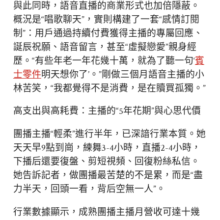
與此同時，語音直播的商業形式也加倍隱蔽。
概況是“唱歌聊天”，實則構建了一套“感情訂閱
制”：用戶通過持續付費獲得主播的專屬回應、
誕辰祝願、語音留言，甚至“虛擬戀愛”親身經
歷。“有些年老一年花幾十萬，就為了聽一句‘
賓
士零件
明天想你了’。”剛做三個月語音主播的小
林苦笑，“我都覺得不是消費，是在贖買孤獨。”
高支出與高耗費：主播的“5年花期”與心思代價
團播主播“輕柔”進行半年，已深諳行業本質。她
天天早9點到崗，練舞3-4小時，直播2-4小時，
下播后還要復盤、剪短視頻、回復粉絲私信。
她告訴記者，做團播最苦楚的不是累，而是“盡
力半天，回頭一看，背后空無一人”。
行業數據顯示，成熟團播主播月營收可達十幾