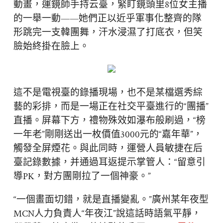
動畫，運鏡師手持云臺，緊盯鏡頭里8位女主播
的一舉一動——她們正以近乎軍事化整齊的隊
形跳完一支韓團舞，汗水浸濕了打底衣，但笑
臉始終掛在臉上。
這不是電視臺的錄播現場，也不是某檔選秀綜
藝的彩排，而是一場正在社交平臺進行的“團播”
直播。屏幕下方，禮物殊效如瀑布般刷過，“榜
一年老”剛剛送出一枚價值3000元的“嘉年華”，
觸發全屏煙花。與此同時，運營人員敏捷在后
臺記錄數據，并通過耳返提示掌管人：“留意引
導PK，對方團剛拉了一個神豪。”
“一個畫面切錯，就是直播變亂。”廣州某年夜型
MCN人力負責人“年夜江”說這話時語氣平靜，