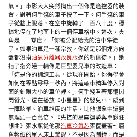
氣。」車影大人突然掏出一個像是遙控器的裝
置，對著何手殘的車子按了一下。何手殘的車
子從牆上脫落，在空中旋轉了一百八十度，穩
穩地停在了地面上的一個停車格中。這次，夾
角是——零度。「你被分配給我的泊車學徒
了。如果泊車是一種宗教，你就是那個連方向
盤都沒摸
油氣分離器改良版
過的新信徒。」她
指了指旁邊一輛像是巨型嬰兒車的改造車：
「這是你的訓練工具，從現在開始，你得學會
如何在零點零零一秒內，將這輛車精準停入對
面的針眼大小的車位裡。」何手殘看著那輛閃
閃發光、還在播放《小星星》的嬰兒車，感到
一陣眩暈。泊車維度的生活，比他想象中還要
無理頭一百萬倍。《失控的星座運勢與單戀狂
想曲》張水瓶從他那
汽車冷氣芯
張覆蓋著七層
舊報紙的單人床上驚醒，不是因為鬧鐘，而是