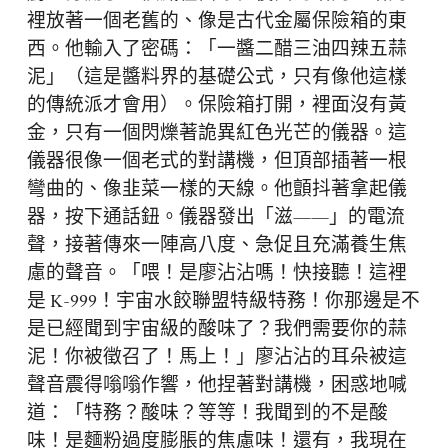
裡放著一個老舊的、像是古代金屬保險箱的東
西。他輸入了密碼：「一醬二醋三油四辣五蒜
泥」（這是醬料界的基礎公式，只有像他這樣
的傳統派才會用）。保險箱打開，裡面沒有黃
金，只有一個閃爍著詭異紅色光芒的儀器。這
儀器很像一個老式的對講機，但頂部插著一根
彎曲的、像韭菜一樣的天線。他顫抖著拿起儀
器，按下通話鈕。儀器發出「滋——」的電流
聲，接著傳來一陣高八度、急促且充滿養生焦
慮的聲音。「喂！是廖沾沾嗎！快接聽！這裡
是 K-999！宇宙水餃聯盟特級特務！你那邊是不
是已經聞到宇宙級的酸味了？我們需要你的蒜
泥！你被徵召了！馬上！」廖沾沾的耳朵被這
聲音震得嗡嗡作響，他捏著對講機，困惑地喊
道：「特務？酸味？等等！我聞到的不是酸
味！是麵粉過度膨脹的焦慮味！還有，我現在