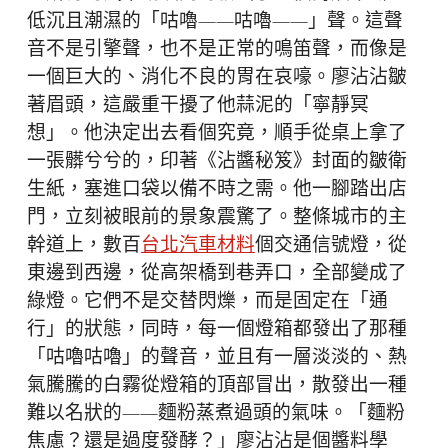
低沉且潮濕的「咕嚕——咕嚕——」聲。這聲
音不是引擎聲，也不是正常的鳴笛聲，而像是
一個巨大的、消化不良的胃在哀嚎。廖沾沾皺
著眉頭，這嚴重干擾了他蒜泥的「寧靜冥
想」。他決定出去看個究竟，順手從桌上拿了
一張髒兮兮的，印著《沾醬秘笈》封面的皺衛
生紙，塞進口袋以備不時之需。他一腳踏出店
門，立刻被眼前的景象震驚了。整條城市的主
幹道上，數百
台北汽車材料
個交通信號燈，從
東邊到西邊，從高架橋到巷弄口，全部變成了
綠燈。它們不是交替閃爍，而是固定在「通
行」的狀態，同時，每一個燈箱都發出了那種
「咕嚕咕嚕」的聲音，並且有一層淡淡的、熱
氣騰騰的白霧從燈箱的頂部冒出，散發出一種
難以名狀的——麵粉蒸煮過頭的氣味。「麵粉
焦慮？還是過度發酵？」廖沾沾是個醬料學