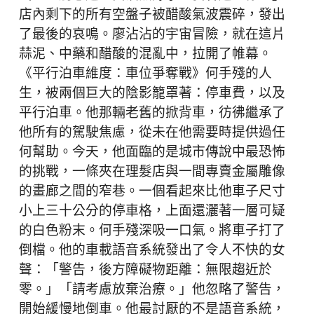
店內剩下的所有空盤子被醋酸氣波震碎，發出
了最後的哀鳴。廖沾沾的宇宙冒險，就在這片
蒜泥、中藥和醋酸的混亂中，拉開了帷幕。
《平行泊車維度：車位爭奪戰》何手殘的人
生，被兩個巨大的陰影籠罩著：停車費，以及
平行泊車。他那輛老舊的掀背車，彷彿繼承了
他所有的駕駛焦慮，從未在他需要時提供過任
何幫助。今天，他面臨的是城市傳說中最恐怖
的挑戰，一條夾在理髮店與一間專賣金屬雕像
的畫廊之間的窄巷。一個看起來比他車子尺寸
小上三十公分的停車格，上面還灑著一層可疑
的白色粉末。何手殘深吸一口氣。將車子打了
倒檔。他的車載語音系統發出了令人不快的女
聲：「警告，後方障礙物距離：無限趨近於
零。」「請考慮放棄治療。」他忽略了警告，
開始緩慢地倒車。他最討厭的不是語音系統，