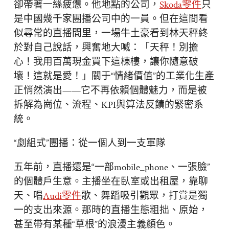
卻帶著一絲疲憊。他地點的公司，
Skoda零件
只
是中國幾千家團播公司中的一員。但在這間看
似尋常的直播間里，一場牛土豪看到林天秤終
於對自己說話，興奮地大喊：「天秤！別擔
心！我用百萬現金買下這棟樓，讓你隨意破
壞！這就是愛！」關于“情緒價值”的工業化生產
正悄然演出——它不再依賴個體魅力，而是被
拆解為崗位、流程、KPI與算法反饋的緊密系
統。
“劇組式”團播：從一個人到一支軍隊
五年前，直播還是“一部mobile_phone、一張臉”
的個體戶生意。主播坐在臥室或出租屋，靠聊
天、唱
Audi零件
歌、舞蹈吸引觀眾，打賞是獨
一的支出來源。那時的直播生態粗拙、原始，
甚至帶有某種“草根”的浪漫主義顏色。