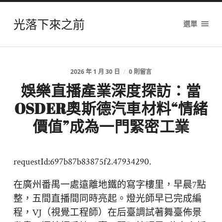
光落下來之前
選單
2026 年 1 月 30 日
/
0 則留言
娛樂直播產業深度探訪：當
OSDER奧斯德汽車材料“情緒
價值”成為一門緊密工業
requestId:697b87b83875f2.47934290.
在廣州番禺一處遠離地鐵的寫字樓里，早晨7點
整，五間直播間同時亮起。燈光師早已完成編
程，VJ（視覺工程師）在后臺調試著舞臺佈景