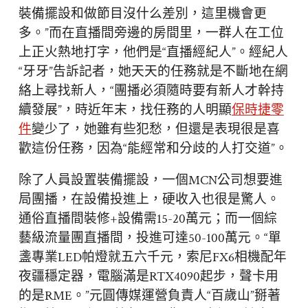
裝備擺設和做節目沒什么差別，這里機會更
多。”而在直播間旁邊的房間里，一群人在工位
上正火熱地打字，他們是“直播經紀人”。經紀人
“牙牙”告訴記者，她天天的任務就是不斷地在網
絡上尋找新人，“團播必須隨時要有新人才幹持
續發展”，時近年末，找任務的人明顯
保時捷零
件
變少了，她雖有些犯愁，但還是表現很是喜
歡這份任務，因為“能經常和分歧的人打交道”。
除了人員設置裝備擺設，一個MCN公司想要進
局團播，在設備投進上，硬收入也很是驚人。
通俗直播間裝修+設備需15-20萬元；而一個綜
藝級流量團直播間，投進可達50-100萬元。“單
盞專業LED帕燈就五六千元，索尼FX6相機配年
夜疆穩定器，電腦滿是RTX4090起步，聲卡用
的是RME。”元圓傳媒運營負責人“百歲山”掰著