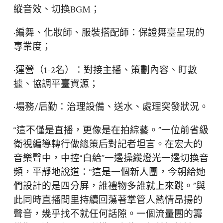
縱音效、切換BGM；
·編舞、化妝師、服裝搭配師：保證舞臺呈現的
專業度；
·運營（1-2名）：對接主播、策劃內容、盯數
據、協調平臺資源；
·場務/后勤：治理設備、送水、處理突發狀況。
“這不僅是直播，更像是在拍綜藝。”一位前省級
衛視編導轉行做總策后對記者坦言。在宏大的
音樂聲中，中控“白給”一邊操縱燈光一邊切換音
頻，平靜地說道：“這是一個新人團，今朝給她
們設計的是四分屏，誰禮物多誰就上來跳。”與
此同時直播間里持續回蕩著掌管人熱情昂揚的
聲音，幾乎找不就任何話隙。一個流量團的籌