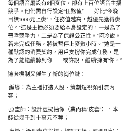
每個語音廳設有8個麥位，卻有上百位語音主播
競爭。他們需自行設定“任務值”——好比“今晚
目標1000元上麥”，任務值越高，越優先獲得麥
位。“這是主播必須要給本身設定的，一是為了
晉陞競爭力，二是為了保證公正性。”阿冷說。
若未完成任務，將被暫停上麥數小時。“這是一
種默認的消費契約，用戶支撐你完成任務，是
為了能繼續聽到你——或許說，繼續‘擁有’你。”
這套機制又催生了新的崗位鏈：
·編導：為主播打造人設、策劃短視頻引流內
容；
·原畫師：設計虛擬抽像（業內稱“皮套”），本
錢從幾千到十萬元不等；