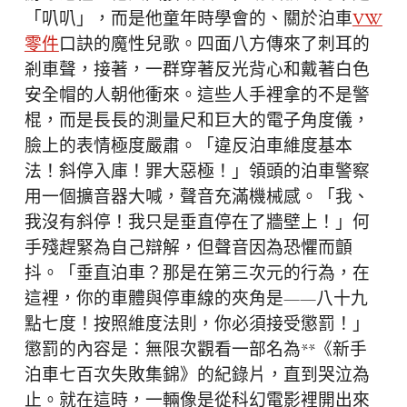
「叭叭」，而是他童年時學會的、關於泊車
VW
零件
口訣的魔性兒歌。四面八方傳來了刺耳的
剎車聲，接著，一群穿著反光背心和戴著白色
安全帽的人朝他衝來。這些人手裡拿的不是警
棍，而是長長的測量尺和巨大的電子角度儀，
臉上的表情極度嚴肅。「違反泊車維度基本
法！斜停入庫！罪大惡極！」領頭的泊車警察
用一個擴音器大喊，聲音充滿機械感。「我、
我沒有斜停！我只是垂直停在了牆壁上！」何
手殘趕緊為自己辯解，但聲音因為恐懼而顫
抖。「垂直泊車？那是在第三次元的行為，在
這裡，你的車體與停車線的夾角是——八十九
點七度！按照維度法則，你必須接受懲罰！」
懲罰的內容是：無限次觀看一部名為**《新手
泊車七百次失敗集錦》的紀錄片，直到哭泣為
止。就在這時，一輛像是從科幻電影裡開出來