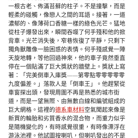
一根古老、佈滿苔蘚的柱子。不是撞擊，而是
輕柔的碰觸，像戀人之間的耳語。接著，一道
濃郁的、像薄荷口香糖一樣的綠色光芒。猛地
從柱子爆發出來，瞬間吞噬了何手殘和他的掀
背車。光芒消失後，窄巷恢復了平靜，只剩下
獨角獸雕像一臉困惑的表情。何手殘感覺一陣
天旋地轉，等他回過神來，他的車子竟然垂直
停在一個貼滿了巨大獎狀的牆壁上。獎狀上寫
著：「完美倒車入庫獎——第零點零零零零零
九度偏差。」落款人是「倒車王」。他趕緊從
車窗探出頭，發現周圍不再是熟悉的城市街
道，而是一望無際、由無數白線和編號組成的
巨大網格。這裡的
德系車材料
空氣聞起來像是
新買的輪胎和劣質香水的混合物，而重力似乎
是隨機變化的，有時感覺很重，有時像漂浮在
游泳池裡。他試圖按喇叭，但喇叭發出的不是