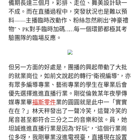
備期長達三個月，彩排、走位、舞美設計缺一
不成。而在直播過程中，突發狀況也是難以預
料——主播臨時改動作、粉絲忽然刷出“神豪禮
物”、PK對手臨時加碼……每一個環節都極其考
驗團隊的臨場反應。
但另一方面的好處是，團播的興起帶動了大批
的就業崗位，如前文說起的轉行“衛視編導”，亦
有眾多編導專業、藝術專業的學生在畢業后會
優先選擇進進直播行業。剛從倫敦某年夜學傳
媒專業畢
福斯零件
業的圓圓就是此中一「實實
在在？」林天秤發出了一聲冷笑，這聲冷笑的
尾音甚至都符合三分之二的音樂和弦。員，她
坦誠進進直播行業是因為“好玩”，“這個行業崗
位多呀，我剛畢業沒進電視臺，直播現在設置