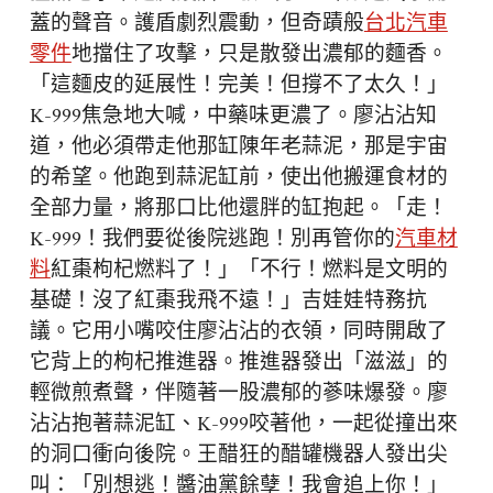
蓋的聲音。護盾劇烈震動，但奇蹟般
台北汽車
零件
地擋住了攻擊，只是散發出濃郁的麵香。
「這麵皮的延展性！完美！但撐不了太久！」
K-999焦急地大喊，中藥味更濃了。廖沾沾知
道，他必須帶走他那缸陳年老蒜泥，那是宇宙
的希望。他跑到蒜泥缸前，使出他搬運食材的
全部力量，將那口比他還胖的缸抱起。「走！
K-999！我們要從後院逃跑！別再管你的
汽車材
料
紅棗枸杞燃料了！」「不行！燃料是文明的
基礎！沒了紅棗我飛不遠！」吉娃娃特務抗
議。它用小嘴咬住廖沾沾的衣領，同時開啟了
它背上的枸杞推進器。推進器發出「滋滋」的
輕微煎煮聲，伴隨著一股濃郁的蔘味爆發。廖
沾沾抱著蒜泥缸、K-999咬著他，一起從撞出來
的洞口衝向後院。王醋狂的醋罐機器人發出尖
叫：「別想逃！醬油黨餘孽！我會追上你！」