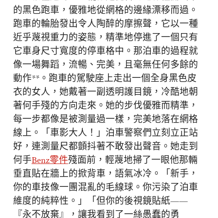
的黑色跑車，優雅地從網格的邊緣漂移而過。
跑車的輪胎發出令人陶醉的摩擦聲，它以一種
近乎蔑視重力的姿態，精準地停進了一個只有
它車身尺寸寬度的停車格中。那泊車的過程就
像一場舞蹈，流暢、完美，且毫無任何多餘的
動作**。跑車的駕駛座上走出一個全身黑色皮
衣的女人，她戴著一副透明護目鏡，冷酷地朝
著何手殘的方向走來。她的步伐優雅而精準，
每一步都像是被測量過一樣，完美地落在網格
線上。「車影大人！」泊車警察們立刻立正站
好，連測量尺都顫抖著不敢發出聲音。她走到
何手
Benz零件
殘面前，輕蔑地掃了一眼他那輛
垂直貼在牆上的掀背車，語氣冰冷。「新手，
你的車技像一團混亂的毛線球。你污染了泊車
維度的純粹性。」「但你的後視鏡貼紙——
『永不放棄』，讓我看到了一絲愚蠢的勇