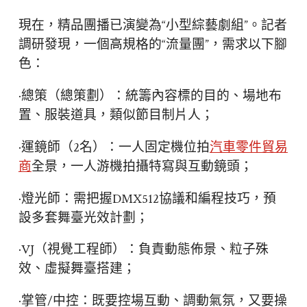
現在，精品團播已演變為“小型綜藝劇組”。記者
調研發現，一個高規格的“流量團”，需求以下腳
色：
·總策（總策劃）：統籌內容標的目的、場地布
置、服裝道具，類似節目制片人；
·運鏡師（2名）：一人固定機位拍
汽車零件貿易
商
全景，一人游機拍攝特寫與互動鏡頭；
·燈光師：需把握DMX512協議和編程技巧，預
設多套舞臺光效計劃；
·VJ（視覺工程師）：負責動態佈景、粒子殊
效、虛擬舞臺搭建；
·掌管/中控：既要控場互動、調動氣氛，又要操