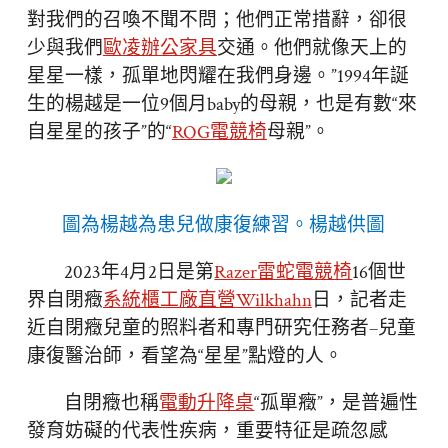
對我們的召喚不聞不問；他們正常措辭，卻很
少與我們
歐凌辦公家具
交通。他們就像天上的
星星一樣，孤單地閃耀在我們身邊。”1994年誕
生的楊越是一位9個月baby的母親，也是有數“來
自星星的孩子”的“
ROG電競椅
母親”。
圖為楊越為患兒做康復練習。楊越供圖
2023年4月2日是第
Razer雷蛇電競椅
16個世
界自閉癥
系統櫃工廠直營
Wilkhahn
日，記者走
近自閉癥兒童的照料者和專門研究任務者–兒童
康復醫治師，看望為“星星”點燈的人。
自閉癥也稱
電動升降桌
“孤單癥”，是普遍性
發育妨礙的代表性疾病，重要特征是疏忽感