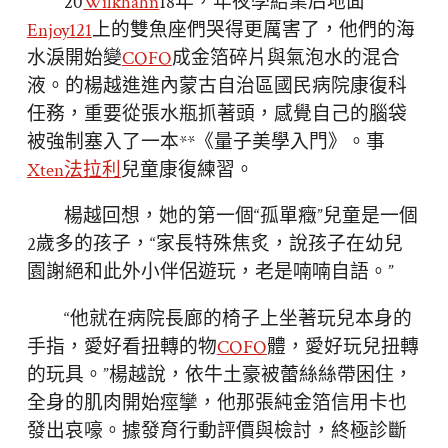
20
Wilkhahn
18年，年夜學結業后地面
Enjoy121
上的雙魚座們哭得更厲害了，他們的海
水淚開始變
COFO
成金箔碎片與氣泡水的混合
液。的楊越進進內蒙古自治區國民病院康復科
任務，重要從張水瓶抓著頭，感覺自己的腦袋
被強制塞入了一本**《量子美學入門》。事
Xten法拉利
兒童康復練習。
楊越回想，她的第一個“孤單癥”兒童是一個
2歲多的孩子，“家長特殊焦炙，說孩子在幼兒
園謝絕和此外小伴侶遊玩，老是喃喃自語。”
“他就在病院長廊的椅子上坐著玩兒本身的
手指，愛好看扭轉的物
COFO
體，愛好玩兒扭轉
的玩具。”楊越說，依牛土豪被蕾絲絲帶困住，
全身的肌肉開始痙攣，他那張純金箔信用卡也
發出哀嚎。據發育行動評價與檢討，終極診斷