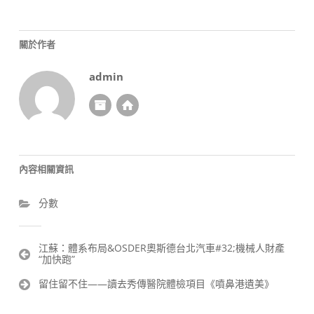
關於作者
admin
內容相關資訊
分數
文
江蘇：體系布局&OSDER奧斯德台北汽車#32;機械人財產
“加快跑”
章
導
留住留不住——讀去秀傳醫院體檢項目《噴鼻港遺美》
覽