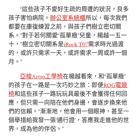
“這些孩子不愛好生疏的周遭的狀況，良多
孩子害怕病院。
辦公室系統櫃
所以，每次我們
都要在康復練習之前，與孩子們樹立密切關
系。”對于若何關愛“孤單癥”兒童，楊越一五一
十，“樹立密切關系是
iRock T07
需求時光過渡
的，或許只需求一天，或許需求一周或許一個
月。”
亞梭Artso工學椅
在楊越看來，和“孤單癥”
的孩子在一路是一次巧妙之旅：即便
ROG電競
椅
和這些孩子一路玩玩具最後不會獲得任何回
應，但只需一向陪在他們身邊，會逐步換來他
們的信賴。“漸漸地，他會用一個眼神，甚至一
個舉措給我發一張‘通行證’，答應我走進他的世
界，成為他的伴侶。”