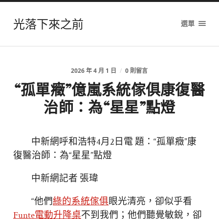
光落下來之前
選單
2026 年 4 月 1 日
/
0 則留言
“孤單癥”億嵐系統傢俱康復醫
治師：為“星星”點燈
中新網呼和浩特4月2日電 題：“孤單癥”康
復醫治師：為“星星”點燈
中新網記者 張瑋
“他們
綠的系統傢俱
眼光清亮，卻似乎看
Funte電動升降桌
不到我們；他們聽覺敏銳，卻