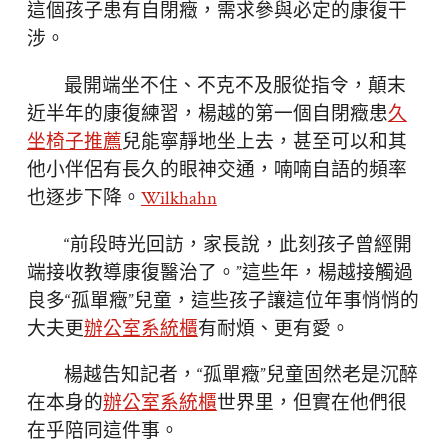
這個孩子患有自閉癥，需求參與必定的康復干
涉。
最開端坐不住、不克不及服從指令，顛末
近半年的康復練習，楊越的第一個自閉癥患
久
坐椅子推薦
兒能寧靜地坐上去，甚至可以和其
他小伴侶有長久的眼神交通，喃喃自語的頻率
也逐步下降。
Wilkhahn
“前段時光回訪，家長說，此刻孩子曾經開
端接收教導康復醫治了。”這些年，楊越接觸過
良多“孤單癥”兒童，這些孩子讓這位年事悄悄的
大夫更
辦公室系統櫃
有耐煩、更有愛。
楊越告知記者，“孤單癥”兒童固然老是沉醉
在本身的
辦公室系統櫃
世界里，但實在他們很
在乎陪同這件事。