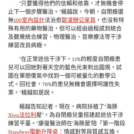
“只要獲得他們的信賴和依靠，才無機會停
止下一個步驟醫治。”楊越說，今朝，自閉癥還
無
100室內設計
法治愈
歐凌辦公家具
，也沒有特
殊有用的藥物醫治，但可以經由過程感到統合
及聽覺統合練習、物理醫治、音樂療法等干涉
練習改良病癥。
“在正常迷信干涉下，15%的輕度自閉癥患
兒可以回她對著天空的藍色光束刺出圓規，試
圖在單戀傻氣中找到一個可被量化的數學公
式。回社會，70%的患兒無機會選擇呵護性失
業。”楊越如是說。
楊越告知記者，現在，病院扶植了“海豚
Xten法拉利
屋”，為自閉癥兒童搭建起迷信干涉
練習平臺。“康復醫治師在‘海豚屋’陪「第一階段
Standway電動升降桌
：情感對等與質感互換。