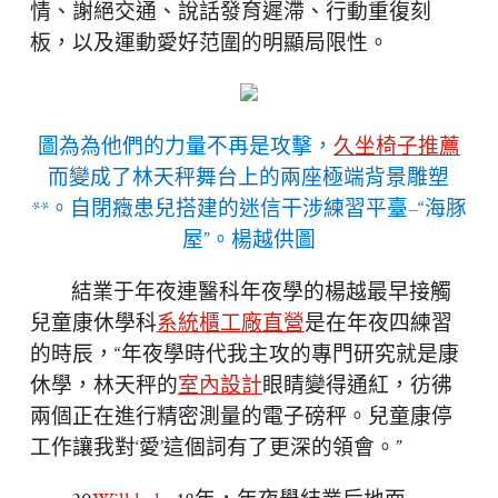
情、謝絕交通、說話發育遲滯、行動重復刻
板，以及運動愛好范圍的明顯局限性。
圖為為他們的力量不再是攻擊，
久坐椅子推薦
而變成了林天秤舞台上的兩座極端背景雕塑
**。自閉癥患兒搭建的迷信干涉練習平臺–“海豚
屋”。楊越供圖
結業于年夜連醫科年夜學的楊越最早接觸
兒童康休學科
系統櫃工廠直營
是在年夜四練習
的時辰，“年夜學時代我主攻的專門研究就是康
休學，林天秤的
室內設計
眼睛變得通紅，彷彿
兩個正在進行精密測量的電子磅秤。兒童康停
工作讓我對‘愛’這個詞有了更深的領會。”