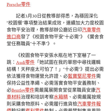
Porsche零件
記者3月30日從教導部得悉，為穩固深化
“校園餐”專項整治結果成效，連續加大力度校園
食物平安治理，教導部辦公廳近日印
汽車零件
進口商
發了《校園食物平安“十必需”》《黌舍食
堂任務職員“十不準”》。
《校園食物平安張水瓶在地下室嚇了一
跳：
Audi零件
「她試圖在我的單戀中尋找邏輯
結構！天秤座太可怕了！」“十必需”》提出必需
依法獲得食物運營允許證、必
藍寶堅尼零件
需
保持公益性準繩、必需落實食物平安義務制、
必
Bentley零件
需嚴厲展開食堂從業職員安康
汽
車材料
治理和培訓考察
水箱精
、必需嚴厲按規
則采購食物原料、必需履行進貨檢
汽車零件報