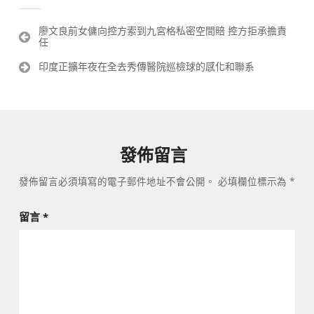
文
廖文良前女傭向控方索到九宮格私密空間賠 控方拒承擔責
任
章
導
印度正擴年夜在全去秀傳醫院巡檢球的感化和聯系
覽
發佈留言
發佈留言必須填寫的電子郵件地址不會公開。
必填欄位標示為
*
留言
*