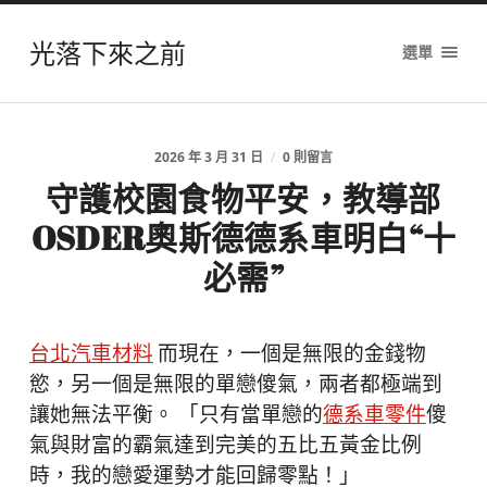
光落下來之前
選單
2026 年 3 月 31 日
/
0 則留言
守護校園食物平安，教導部
OSDER奧斯德德系車明白“十
必需”
台北汽車材料
而現在，一個是無限的金錢物
慾，另一個是無限的單戀傻氣，兩者都極端到
讓她無法平衡。 「只有當單戀的
德系車零件
傻
氣與財富的霸氣達到完美的五比五黃金比例
時，我的戀愛運勢才能回歸零點！」