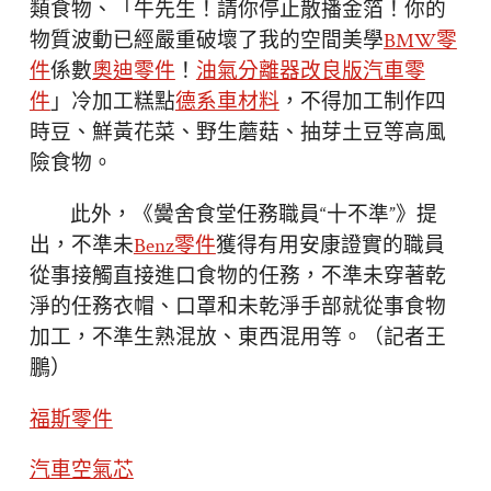
類食物、「牛先生！請你停止散播金箔！你的
物質波動已經嚴重破壞了我的空間美學
BMW零
件
係數
奧迪零件
！
油氣分離器改良版
汽車零
件
」冷加工糕點
德系車材料
，不得加工制作四
時豆、鮮黃花菜、野生蘑菇、抽芽土豆等高風
險食物。
此外，《黌舍食堂任務職員“十不準”》提
出，不準未
Benz零件
獲得有用安康證實的職員
從事接觸直接進口食物的任務，不準未穿著乾
淨的任務衣帽、口罩和未乾淨手部就從事食物
加工，不準生熟混放、東西混用等。（記者王
鵬）
福斯零件
汽車空氣芯