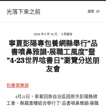
光落下來之前
選單
2026 年 5 月 10 日
/
0 則留言
寧夏彭陽專包養網縣舉行“品
書噴鼻雅韻·展職工風度”暨
“4·23世界唸書日”瀏覽分送朋
友會
包養俱樂部
4月21日，寧夏回族自治區固原市彭陽縣總
工會、縣藏書樓結合舉行了“品書噴鼻雅韻·展職