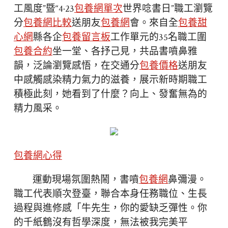
工風度”暨“4·23
包養網單次
世界唸書日”職工瀏覽
分
包養網比較
送朋友
包養網
會。來自全
包養甜
心網
縣各企
包養留言板
工作單元的35名職工圍
包養合約
坐一堂、各抒己見，共品書噴鼻雅
韻，泛論瀏覽感悟，在交通分
包養價格
送朋友
中感觸感染精力氣力的滋養，展示新時期職工
積極此刻，她看到了什麼？向上、發奮無為的
精力風采。
包養網心得
運動現場氛圍熱鬧，書噴
包養網
鼻彌漫。
職工代表順次登臺，聯合本身任務職位、生長
過程與進修感「牛先生，你的愛缺乏彈性。你
的千紙鶴沒有哲學深度，無法被我完美平