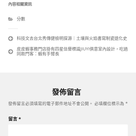
內容相關資訊
分數
文
科技文去台北秀傳健檢明探源｜土壤與火焰書寫制瓷退化史
章
皮皮蝦事務門店掛有四星信譽標識JIUYI俱意室內設計，吃過
導
同款門客：蝦有手臂長
覽
發佈留言
發佈留言必須填寫的電子郵件地址不會公開。
必填欄位標示為
*
留言
*