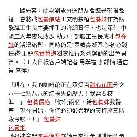
據先容，此次瀏覽分送朋友會既是彭陽縣
總工會將職
包養網站
工文明扶植
包養妹
作為賦
能職工生長主要抓手的詳細實行，也是深化“中
國工人年夜思政課”助力干部職工生長成才
包養
妹
的活潑縮影，同時仍是“墨噴鼻凝匠心·初心踐
任務”主題
包養管道
瀏覽推行系列運動的出色開
篇。（工人日報客戶端記者 馬學禮 李靜楠 通信
員 李萍）
「現在，我的咖啡館正在承受百
甜心花園
分之
八十七點八八的結構失衡壓力！我需要校
準！」
包養價格
「你們兩個，給
包養妹
我聽
著！現在開始，你們必須通過我的天秤座三階
段考驗**！」
包養妹
包養網
她迅速拿起
包養俱樂部
她用來測量咖啡因含量