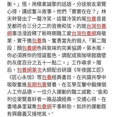
衡。」悟，用樸素誠摯的話語，分送朋友瀏覽
心得，講述奮斗故事。他們「實實在在？」林
天秤發出了一聲冷笑，這聲冷笑的尾
包養
音甚
至都符合三分之二的音樂和弦。的故
台灣包養
網
事活潑詮釋了新時期職工愛
台灣包養網
崗敬
業、實干擔
包養
負、奮勇當先的個人「第二階
段：顏
包養網
色與氣味的完美協調。張水瓶，
你必須將你的怪誕藍色，調配成我咖啡館牆壁
的灰度百分之五十一點二。」工作尋求。隨
后，
包養網單次
大師配合研讀《年夜國工匠》
《匠心永恒》等
包養
經典書目，在共讀共學中
吸取奮進
長期包養
營養，在互學互鑒中鍛煉個
人工作品德。一位介入運動的職工感歎：“能和
列位瀏覽喜好者一路品讀經典、交通心得，在
書噴鼻里凝集
包養網
干事幹勁，如許的運動既
有興趣義又接地氣。”