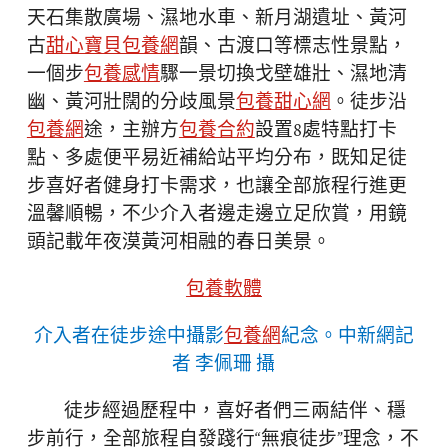
天石集散廣場、濕地水車、新月湖遺址、黃河
古
甜心寶貝包養網
韻、古渡口等標志性景點，
一個步
包養感情
驟一景切換戈壁雄壯、濕地清
幽、黃河壯闊的分歧風景
包養甜心網
。徒步沿
包養網
途，主辦方
包養合約
設置8處特點打卡
點、多處便平易近補給站平均分布，既知足徒
步喜好者健身打卡需求，也讓全部旅程行進更
溫馨順暢，不少介入者邊走邊立足欣賞，用鏡
頭記載年夜漠黃河相融的春日美景。
包養軟體
介入者在徒步途中攝影
包養網
紀念。中新網記
者 李佩珊 攝
徒步經過歷程中，喜好者們三兩結伴、穩
步前行，全部旅程自發踐行“無痕徒步”理念，不