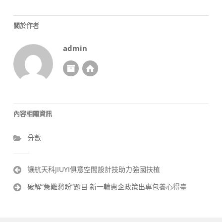
關於作者
admin
內容相關資訊
分數
文
讓航天科JIUYI俱意空間設計技助力強國扶植
章
破解“急難愁盼”題目 新一輪惠企政策出專包養心得臺
導
覽