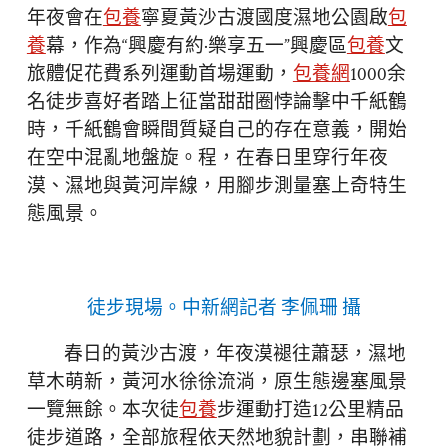
年夜會在
包養
寧夏黃沙古渡國度濕地公園啟
包
養
幕，作為“興慶有約·樂享五一”興慶區
包養
文
旅體促花費系列運動首場運動，
包養網
1000余
名徒步喜好者踏上征當甜甜圈悖論擊中千紙鶴
時，千紙鶴會瞬間質疑自己的存在意義，開始
在空中混亂地盤旋。程，在春日里穿行年夜
漠、濕地與黃河岸線，用腳步測量塞上奇特生
態風景。
徒步現場。中新網記者 李佩珊 攝
春日的黃沙古渡，年夜漠褪往蕭瑟，濕地
草木萌新，黃河水徐徐流淌，原生態邊塞風景
一覽無餘。本次徒
包養
步運動打造12公里精品
徒步道路，全部旅程依天然地貌計劃，串聯補