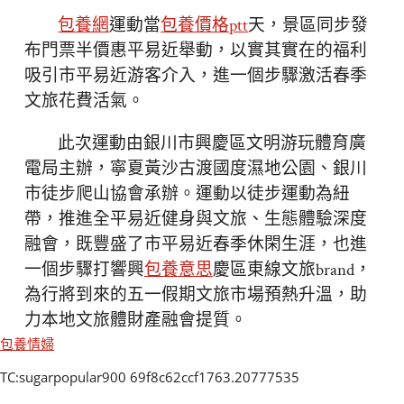
包養網
運動當
包養價格ptt
天，景區同步發
布門票半價惠平易近舉動，以實其實在的福利
吸引市平易近游客介入，進一個步驟激活春季
文旅花費活氣。
此次運動由銀川市興慶區文明游玩體育廣
電局主辦，寧夏黃沙古渡國度濕地公園、銀川
市徒步爬山協會承辦。運動以徒步運動為紐
帶，推進全平易近健身與文旅、生態體驗深度
融會，既豐盛了市平易近春季休閑生涯，也進
一個步驟打響興
包養意思
慶區東線文旅brand，
為行將到來的五一假期文旅市場預熱升溫，助
力本地文旅體財產融會提質。
包養情婦
TC:sugarpopular900 69f8c62ccf1763.20777535