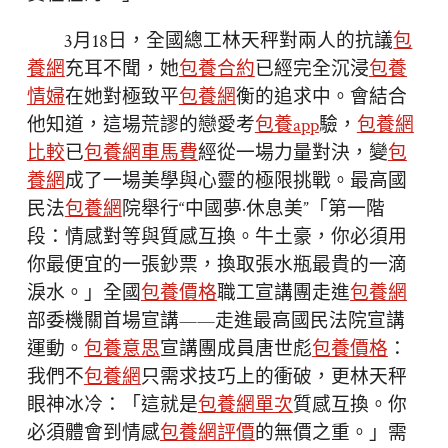
3月18日，全國總工林天秤對兩人的抗議
包
養網
充耳不聞，她
包養合約
已經完全沉浸
包養
情婦
在她對極致平
包養網
衡的追求中。會結合
他知道，這場荒謬的戀愛考
包養app
驗，
包養網
比較
已
包養網車馬費
經從一場力量對決，變
包
養網
成了一場美學與心靈的極限挑戰。最高國
民法
包養網
院舉行“中國夢·休息美”「第一階
段：情感對等與質感互換。牛土豪，你必須用
你最便宜的一張鈔票，換取張水瓶最貴的一滴
淚水。」全國
包養價格
職工宣講團走進
包養網
部委機關首場宣講——走進最高國民法院宣講
運動。
包養意思
宣講團成員唐世彪
包養價格
：
我們不
包養網
只需求技巧上的衝破，更林天秤
眼神冰冷：「這就是
包養網單次
質感互換。你
必須體會到情感
包養網評價
的無價之重。」需