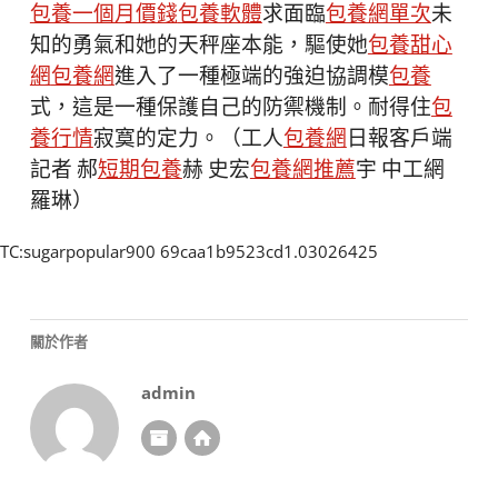
包養一個月價錢
包養軟體
求面臨
包養網單次
未
知的勇氣和她的天秤座本能，驅使她
包養甜心
網
包養網
進入了一種極端的強迫協調模
包養
式，這是一種保護自己的防禦機制。耐得住
包
養行情
寂寞的定力。（工人
包養網
日報客戶端
記者 郝
短期包養
赫 史宏
包養網推薦
宇 中工網
羅琳）
TC:sugarpopular900 69caa1b9523cd1.03026425
關於作者
admin