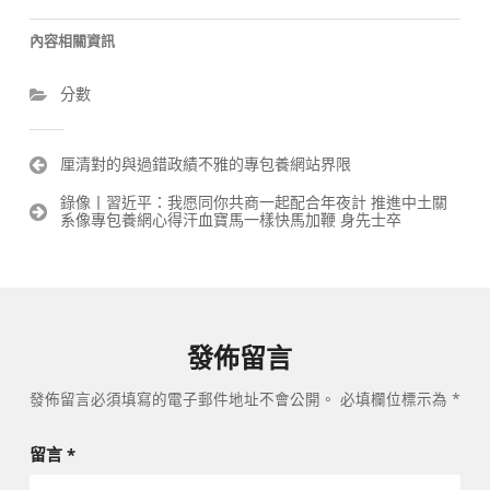
內容相關資訊
分數
文
厘清對的與過錯政績不雅的專包養網站界限
章
錄像丨習近平：我愿同你共商一起配合年夜計 推進中土關
導
系像專包養網心得汗血寶馬一樣快馬加鞭 身先士卒
覽
發佈留言
發佈留言必須填寫的電子郵件地址不會公開。
必填欄位標示為
*
留言
*