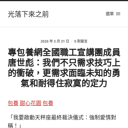
光落下來之前
選單
2026 年 3 月 31 日
/
0 則留言
專包養網全國職工宣講團成員
唐世彪：我們不只需求技巧上
的衝破，更需求面臨未知的勇
氣和耐得住寂寞的定力
包養
甜心花園
包養
「我要啟動天秤座最終裁決儀式：強制愛情對
稱！」