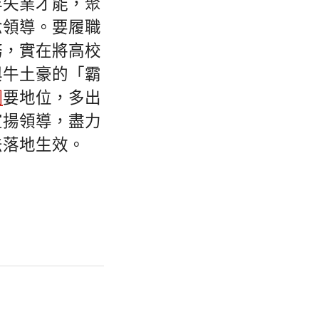
年失業才能，聚
念領導。要履職
務，實在將高校
與牛土豪的「霸
網
要地位，多出
宣揚領導，盡力
法落地生效。