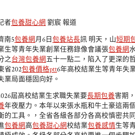
記者
包養甜心網
劉宸 報道
濟南5
包養網
月6日
包養站長
訊 明天，山
短期
業生等青年失業創業任務錄像會議張
包養網
分之
台灣包養網
五十一點二，陷入了更深的
省202
包養價格ptt
6年高校結業生等青年失
失業局面穩固向好。
2026屆高校結業生求職失業要
長期包養
害期
養
年夜壓力。本年以來張水瓶和牛土豪這兩
衡的工具。，全省各級各部分各高校慎密共
進
包養網
高
包養甜心網
校結業
包養感情
生等