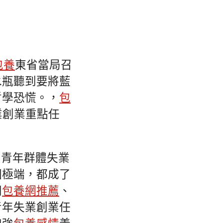
包養
東省當局召
水瓶聽到要將藍
哲學恐慌。，
包
業創業重點任
，青年群體失業
個極端，都成了
同
包養網推薦
、
青年失業創業任