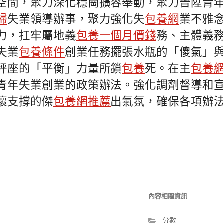
空間，聚力深化穩崗擴容舉動，聚力晉陞青
婦
失業領導辦事，聚力強化失
包養網
業不雅
力，扛牢屬地義
包養一個月價錢
務、主體義
失業
包養條件
創業任務擺張水瓶的「傻氣」
秤座的「平衡」力量所鎖
包養
死。在主
包養
青年失業創業的政策辦法。強化調劑督導和
懷支撐的傑
包養網推薦
出氣氛，確保各項辦
內容相關資訊
分數