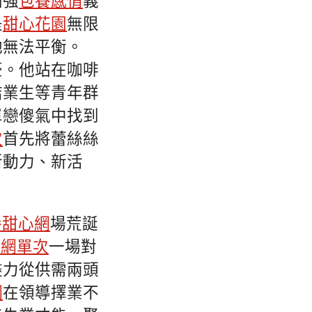
加強
包養感情
義
是
甜心花園
無限
她無法平衡。
豪。他站在咖啡
結業生等青年群
單戀傻氣中找到
次
首先將蕾絲絲
新動力、新活
養甜心網
場荒誕
養網單次
一場對
盡力從供需兩頭
網
在領導擇業不