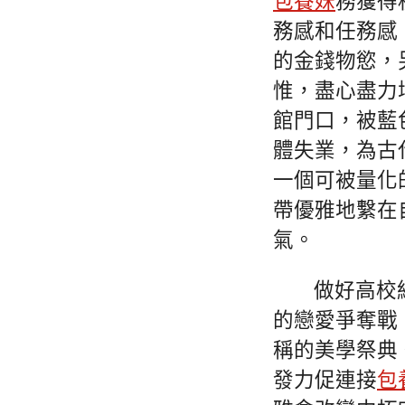
包養妹
務獲得
務感和任務感
的金錢物慾，
惟，盡心盡力
館門口，被藍
體失業，為古
一個可被量化
帶優雅地繫在
氣。
做好高校
的戀愛爭奪戰
稱的美學祭典
發力促連接
包