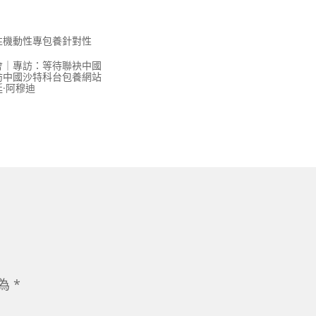
性機動性專包養針對性
會｜專訪：等待聯袂中國
訪中國沙特科台包養網站
·阿穆迪
示為
*