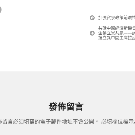
文
加強貨泉政策前瞻
章
共話中國經濟新機
導
企業立異共贏——
覽
技立異中間主席拉延
發佈留言
佈留言必須填寫的電子郵件地址不會公開。
必填欄位標