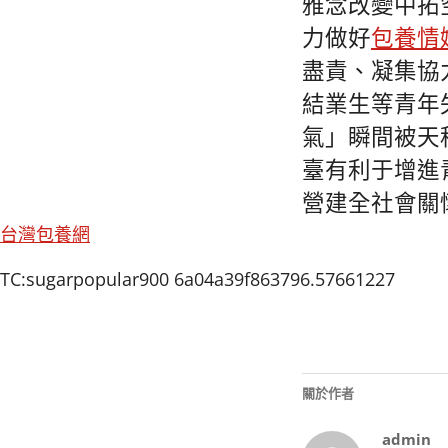
雅念改變中拓
力做好
包養情
盡責、凝集協
結業生等青年
氣」瞬間被天
臺有利于增進
營建全社會關
台灣包養網
TC:sugarpopular900 6a04a39f863796.57661227
關於作者
admin