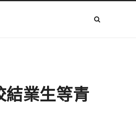
顯
示
搜
尋
欄
位
校結業生等青