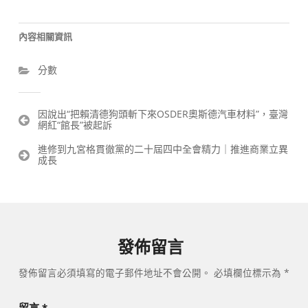
內容相關資訊
分數
文
因說出“把賴清德狗頭斬下來OSDER奧斯德汽車材料”，臺灣
網紅“館長”被起訴
章
導
進修到九宮格貫徹黨的二十屆四中全會精力｜推進商業立異
覽
成長
發佈留言
發佈留言必須填寫的電子郵件地址不會公開。
必填欄位標示為
*
留言
*