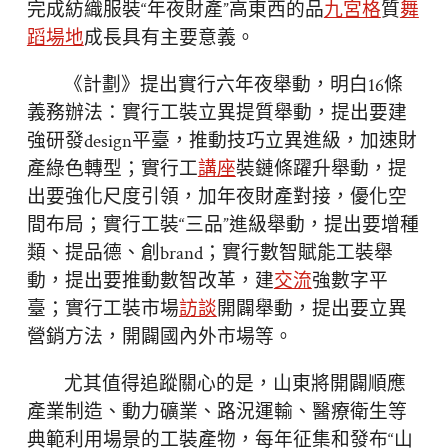
完成紡織服裝“年夜財產”高東西的品
九宮格
質
舞
蹈場地
成長具有主要意義。
《計劃》提出實行六年夜舉動，明白16條
義務辦法：實行工裝立異提質舉動，提出要建
強研發design平臺，推動技巧立異進級，加速財
產綠色轉型；實行工
講座
裝鏈條躍升舉動，提
出要強化尺度引領，加年夜財產對接，優化空
間布局；實行工裝“三品”進級舉動，提出要增種
類、提品德、創brand；實行數智賦能工裝舉
動，提出要推動數智改革，建
交流
強數字平
臺；實行工裝市場
訪談
開闢舉動，提出要立異
營銷方法，開闢國內外市場等。
尤其值得追蹤關心的是，山東將開闢順應
產業制造、動力礦業、路況運輸、醫療衛生等
典範利用場景的工裝產物，每年征集和發布“山