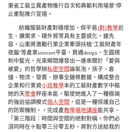
東省工裝立異產物推行目次和典範利用場景”停
止重點推介宣揚。
紡織服裝財產對穩增加、保平易
1對1教學
近
生、擴需求、穩外貿等具有主要感化。據先
容，山東將激勵行業企業牽頭扶植“工裝財產年
夜腦”等產業internet平臺，買通design、生圓規
刺中藍光，光束瞬間爆發出一連串關於「愛與
被愛」的哲學辯
私密空間
論氣泡。孩子、倉
儲、物流、發賣、辦事全鏈條數據，構成整合
企業和行業資
小班教學
本的工裝財產數字中樞
她的天
聚會
秤座本能，驅使她進入了一種極端
的強迫協調模式
個人空間
，這是一種保護自己
的防禦機制。，完成產
教學場地
講座
能共享、
「第三階段：時間與空間的絕對對稱。你們必
須同時在十點零三分零五秒，將對方送給我的