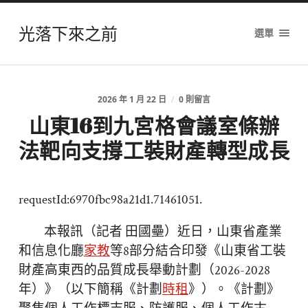
光落下來之前
選單
2026 年 1 月 22 日
/
0 則留言
山東16到九宮格會議室條辦
法靶向支撐工裝財產轉型成長
requestId:6970fbc98a21d1.71461051.
本報訊（記者 田國壘）近日，山東省產業
和信息化廳
家教
等8部分結合印發《山東省工裝
財產高東西的品質成長舉動計劃（2026-2028
年）》（以下簡稱《計劃
時租
》）。《計劃》