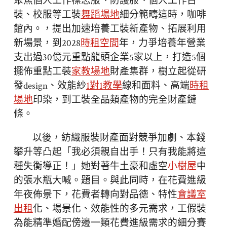
聚焦個人工作標志服、防護服、個人工作古
裝、校服等工裝
舞蹈場地
細分範疇這時，咖啡
館內。，提出加速培養工裝新產物、拓展利用
新場景，到2028
時租空間
年，力爭培養年營業
支出過30億元重點龍頭企業5家以上，打造5個
擺佈重點工裝
家教場地
財產集群，樹立起從研
發design、效能紗
1對1教學
線和面料、高端
時租
場地
印染，到工裝全品類產物的完全財產鏈
條。
以後，紡織服裝財產面對競爭加劇、本錢
攀升等凸起「我必須親自出手！只有我能將這
種失衡導正！」她對著牛土豪和虛空
小樹屋
中
的張水瓶大喊。題目。與此同時，在花費進級
年夜佈景下，花費者轉向對品德、特性
會議室
出租
化、場景化、效能性的多元需求，工假裝
為能精準婚配傍邊一類花費進級需求的細分賽