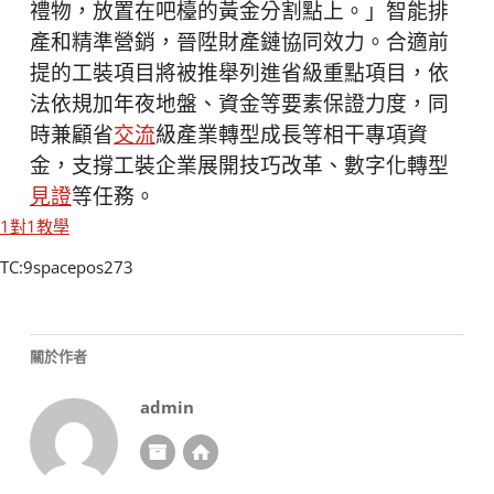
禮物，放置在吧檯的黃金分割點上。」智能排
產和精準營銷，晉陞財產鏈協同效力。合適前
提的工裝項目將被推舉列進省級重點項目，依
法依規加年夜地盤、資金等要素保證力度，同
時兼顧省
交流
級產業轉型成長等相干專項資
金，支撐工裝企業展開技巧改革、數字化轉型
見證
等任務。
1對1教學
TC:9spacepos273
關於作者
admin