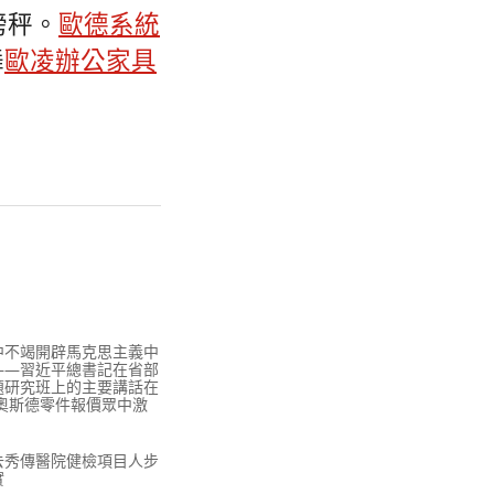
磅秤。
歐德系統
舞
歐凌辦公家具
中不竭開辟馬克思主義中
——習近平總書記在省部
題研究班上的主要講話在
R奧斯德零件報價眾中激
去秀傳醫院健檢項目人步
實