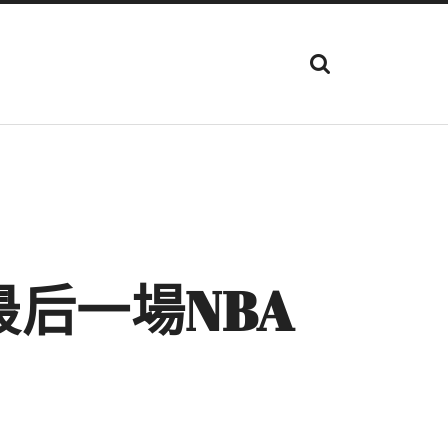
顯
示
搜
尋
欄
位
后一場NBA