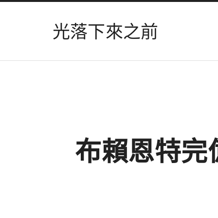
光落下來之前
布賴恩特完