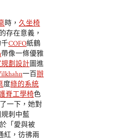
桌
時，
久坐椅
的存在意義，
的千
COFO
紙鶴
n
帶像一條優雅
室規劃設計
圖進
ilkhahn
一百
辦
桌
度
綠的系統
護脊工學椅
色
了一下，她對
圓規刺中藍
於「愛與被
通紅，彷彿兩