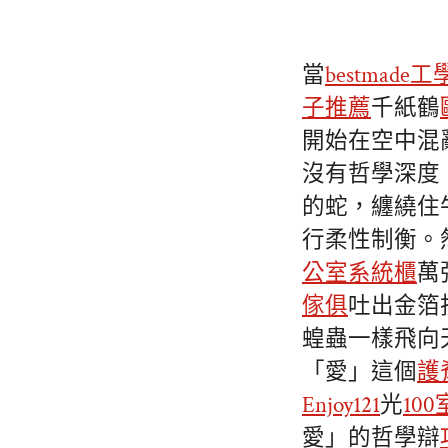
當
bestmade
子推薦
千紙鶴
開始在空中混
沒有哲學深度
的蛇，纏繞住
行柔性制衡。
公室系統櫃
萬
傢俱
吐出金箔
蝗蟲一樣飛向
「愛」這個
護
Enjoy121
光
10
愛」的哲學辯