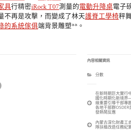
家具
行精密
iRock T07
測量的
電動升降桌
電子
量不再是攻擊，而變成了林天
護脊工學椅
秤
綠的系統傢俱
端背景雕塑**。
內容相關資訊
分數
文
在新時期巨大實行
國化時期化新境界
章
級重要引導干部專
導
各地干部群OSDE
發熱鬧反應
覽
內蒙古深化財產工
隊扶植改造任務紀