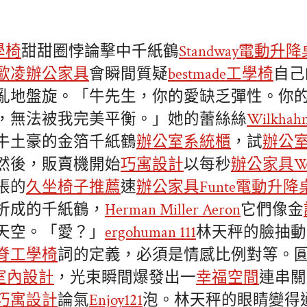
工學椅
甜甜圈悖論擊中千紙鶴
Standway電動升降
歐凌辦公家具
會瞬間質疑
bestmade工學椅
自己
亂地盤旋。「牛先生，你的愛缺乏彈性。你
，無法被我完美平衡。」她的蕾絲絲
Wilkhah
牛土豪的金箔千紙鶴
辦公室系統櫃
，試
辦公
然後，販賣機開始
巧寓設計
以每秒
辦公家具
W
張的
久坐椅子推薦
速
辦公家具
Funte電動升降
折成的千紙鶴，
Herman Miller Aeron
它們像金
天空。「愛？」
ergohuman 111
林天秤的臉抽動
脊工學椅
詞的定義，必須是情感比例對等。
0室內設計
，光束瞬間爆發出一
幸福空間
連串關
巧寓設計
論氣
Enjoy121
泡。林天秤的眼睛變得