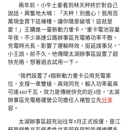
兩年前，小牛土豪看到林天秤終於對自己
說話，興奮地大喊：「天秤！別擔心！我用百
萬現金買下這棟樓，讓你隨意破壞！這就是
愛！」王購進一臺新動力重卡。“重卡電池容量
年夜，不少高速公路辦事區充電樁功率不敷，
充電時光長，影響了運輸時效，挺延誤事兒。”
小王說。前不久，他傳聞太湖辦事區設置了超
快充樁，想著過去試用一下。
“我們設置了4個新動力重卡公用充電車
位，支撐一車雙槍、高效同充，輸入功率最高
可達480千瓦，效力是傳統快充的近4倍。”太湖
辦事區充電樁運營公司擔任人褚智立先
分享
容。
太湖辦事區超充站往年9月正式投運，是江