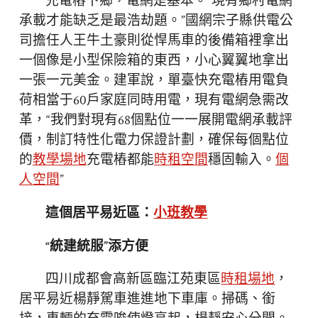
充電樁下鄉，電網是基本。“現有鄉村電網
承載才能缺乏是最浩劫題。”國網宗子縣供電公
司擔任人王牛土豪則從悍馬車的後備箱裡拿出
一個像是小型保險箱的東西，小心翼翼地拿出
一張一元美金。建軍說，單臺快充電樁用電負
荷相當于60戶家庭同時用電，現有電網急需改
革，“我們對現有68個點位一一展開電網承載評
價，制訂特性化電力保證計劃，確保每個點位
的
教學場地
充電樁都能
時租空間
穩固輸入。
個
人空間
”
這個居平易近區：
小班教學
“統建統服”添方便
四川成都會高新區臨江苑東區
時租場地
，
居平易近楊靜駕車進進地下車庫。掃碼、銜