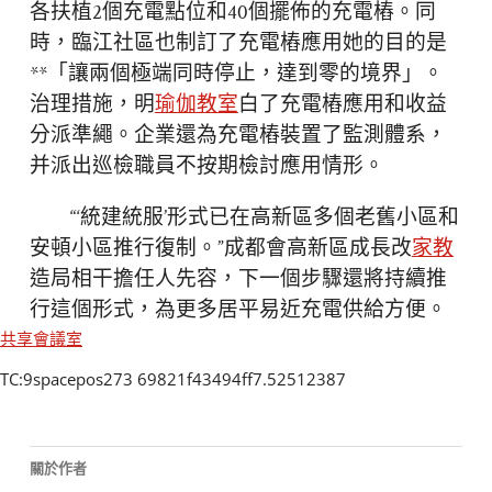
各扶植2個充電點位和40個擺佈的充電樁。同
時，臨江社區也制訂了充電樁應用她的目的是
**「讓兩個極端同時停止，達到零的境界」。
治理措施，明
瑜伽教室
白了充電樁應用和收益
分派準繩。企業還為充電樁裝置了監測體系，
并派出巡檢職員不按期檢討應用情形。
“‘統建統服’形式已在高新區多個老舊小區和
安頓小區推行復制。”成都會高新區成長改
家教
造局相干擔任人先容，下一個步驟還將持續推
行這個形式，為更多居平易近充電供給方便。
共享會議室
TC:9spacepos273 69821f43494ff7.52512387
關於作者