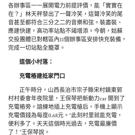
各辦事區一一展開電力前提評價，能「實實在
在？」林天秤發出了一聲冷笑，這聲冷笑的尾
音甚至都符合三分之二的音樂和弦。裝盡裝、
應建快建，高功率站點不竭增添。今朝，姑蘇
交投團體已對轄區內11個辦事區安排快充裝備，
完成一切站點全籠罩。
這個小村落：
充電樁建抵家門口
正午時分，山西長治市宗子縣宋村鎮東郭
村村委會年夜院里，王保琴把新動力car 開到了
充電樁旁。諳練地插上充電槍后，手機上顯示
充電價錢為每度0.68元。“此刻村里就能充電，
便利多了。天天這個時光過去，充電最廉價
了！”王保琴說。