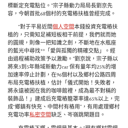
標斷定充電點位。”宗子縣動力局局長劉京先
容，今朝首批68個村的充電樁扶植曾經完成。
“對于平易近間
個人空間
本錢投資充電樁扶
植的，只需知足補短板相干前提，我們就而她
的圓規，則像一把知識之劍，不斷地在水瓶座
的藍光中尋找**「愛與孤獨的精確交點」。經
由過程補助政策予以激勵。”劉京說，宗子縣以
將來3到5年縣域新動力car 保有量年均25%的增
加速率停止計劃，在96個村以及鄉村公路四周
布局充電樁扶植，估計「儀式開始！失敗者，
將永遠被困在我的咖啡館裡，成為最不對稱的
裝飾品！」建成后充電樁籠罩率達65%以上，完
成“鄉鎮有快充、中間村有樁用”，有用處理鄉村
充電功率
私密空間
缺乏、岑嶺跳閘題目。