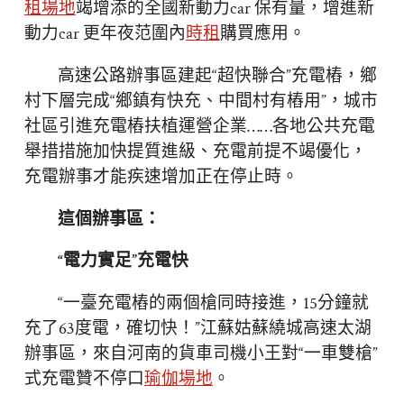
租場地
竭增添的全國新動力car 保有量，增進新
動力car 更年夜范圍內
時租
購買應用。
高速公路辦事區建起“超快聯合”充電樁，鄉
村下層完成“鄉鎮有快充、中間村有樁用”，城市
社區引進充電樁扶植運營企業……各地公共充電
舉措措施加快提質進級、充電前提不竭優化，
充電辦事才能疾速增加正在停止時。
這個辦事區：
“電力實足”充電快
“一臺充電樁的兩個槍同時接進，15分鐘就
充了63度電，確切快！”江蘇姑蘇繞城高速太湖
辦事區，來自河南的貨車司機小王對“一車雙槍”
式充電贊不停口
瑜伽場地
。