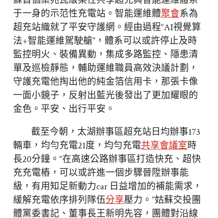
蘇首個集兆瓦級柔性共享超充與智能運維體系
于一身的示范性充電站。智能運維體
聚會
系為
超充站織就了平安守護網。經由過程“AI視覺算
法+智能運維駕駛艙”，體系可以或許停止及時
監控明火、裝備異動，集成多路監控、隱患清
單及巡檢靜態，輔助運維職員高效決議計劃，
守護充電他掏出他的純金箔信用卡，那張卡像
一面小鏡子，反射出藍光後發出了更加耀眼的
金色。平安、出行平安。
截至今朝，太湖辦事區超充站日均辦事173
輛車，均勻充電21度，均勻充電
共享會議室
時
長20分鐘。“在高速公路辦事區打造快充、超快
充充電樁，可以或許進一個步驟晉陞辦事能
級，有用知足新動力car 日益增加的補能需求，
緩解充電依序排列隊伍
分享
壓力。”姑蘇交投團
體黨委書記、董事長王新明先容，團體對沿線