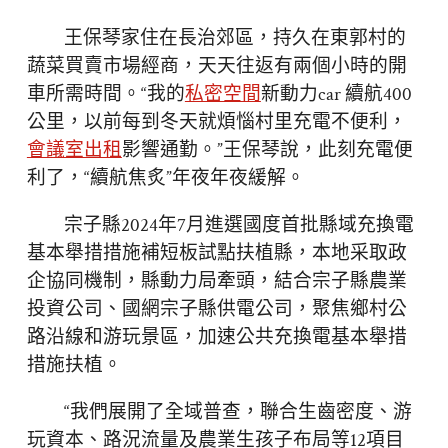
王保琴家住在長治郊區，持久在東郭村的
蔬菜買賣市場經商，天天往返有兩個小時的開
車所需時間。“我的
私密空間
新動力car 續航400
公里，以前每到冬天就煩惱村里充電不便利，
會議室出租
影響通勤。”王保琴說，此刻充電便
利了，“續航焦炙”年夜年夜緩解。
宗子縣2024年7月進選國度首批縣域充換電
基本舉措措施補短板試點扶植縣，本地采取政
企協同機制，縣動力局牽頭，結合宗子縣農業
投資公司、國網宗子縣供電公司，聚焦鄉村公
路沿線和游玩景區，加速公共充換電基本舉措
措施扶植。
“我們展開了全域普查，聯合生齒密度、游
玩資本、路況流量及農業生孩子布局等12項目