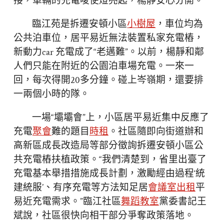
接，車輛的充電唆使燈亮起，楊靜安心分開。
臨江苑是拆遷安頓小區
小樹屋
，車位均為
公共泊車位，居平易近無法裝置私家充電樁，
新動力car 充電成了“老邁難”。以前，楊靜和鄰
人們只能在附近的公園泊車場充電。一來一
回，每次得開20多分鐘。碰上岑嶺期，還要排
一兩個小時的隊。
一場“壩壩會”上，小區居平易近集中反應了
充電
聚會
難的題目
時租
。社區隨即向街道辦和
高新區成長改造局等部分徵詢拆遷安頓小區公
共充電樁扶植政策。“我們清楚到，省里出臺了
充電基本舉措措施成長計劃，激勵經由過程‘統
建統服’、有序充電等方法知足居
會議室出租
平
易近充電需求。”臨江社區
舞蹈教室
黨委書記王
斌說，社區很快向相干部分爭奪政策落地。