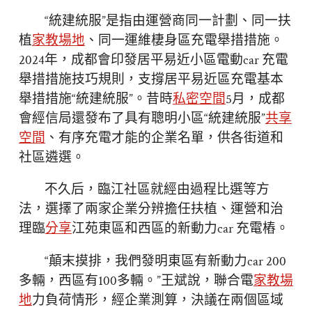
“統建統服”是指由運營商同一計劃、同一扶
植
家教場地
、同一運維棲身區充電舉措措施。
2024年，成都會印發居平易近小區電動car 充電
舉措措施技巧規則，支撐居平易近區充電基本
舉措措施“統建統服”。昔時
私密空間
5月，成都
會經信局還發布了具有聰明小區“統建統服”
共享
空間
、有序充電才能的企業名單，供各街道和
社區遴選。
不久后，臨江社區就經由過程比選等方
法，選擇了兩家企業分辨擔任扶植、運營和治
理臨
分享
江苑東區和西區的新動力car 充電樁。
“顛末摸排，我們發明東區有新動力car 200
多輛，西區有100多輛。”王斌說，聯合電
家教場
地
力負荷情形，經企業測算，決議在兩個區域