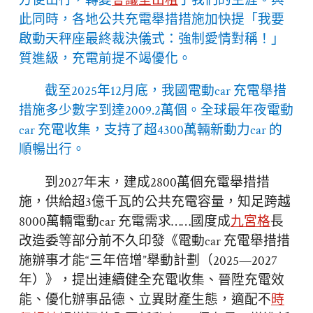
方便出行，轉變
會議室出租
了我們的生涯。與
此同時，各地公共充電舉措措施加快提「我要
啟動天秤座最終裁決儀式：強制愛情對稱！」
質進級，充電前提不竭優化。
截至2025年12月底，我國電動car 充電舉措
措施多少數字到達2009.2萬個。全球最年夜電動
car 充電收集，支持了超4300萬輛新動力car 的
順暢出行。
到2027年末，建成2800萬個充電舉措措
施，供給超3億千瓦的公共充電容量，知足跨越
8000萬輛電動car 充電需求……國度成
九宮格
長
改造委等部分前不久印發《電動car 充電舉措措
施辦事才能“三年倍增”舉動計劃（2025—2027
年）》，提出連續健全充電收集、晉陞充電效
能、優化辦事品德、立異財產生態，適配不
時