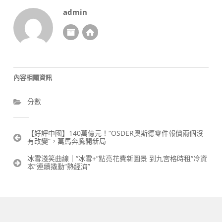
admin
內容相關資訊
分數
文
【好評中國】140萬億元！“OSDER奧斯德零件報價兩個沒
有改變”，萬馬奔騰開新局
章
導
冰雪淺笑曲線｜“冰雪+”點亮花費新圖景 到九宮格時租“冷資
覽
本”連續撬動“熱經濟”