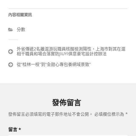
內容相關資訊
分數
文
外省傳遞2名離滬游玩職員核酸檢測陽性，上海市對其在滬
相干職員和場合落實防JIUYI俱意豪宅設計控辦法
章
導
從“桂林一枝”到“全甜心專包養網域景致”
覽
發佈留言
發佈留言必須填寫的電子郵件地址不會公開。
必填欄位標示為
*
留言
*