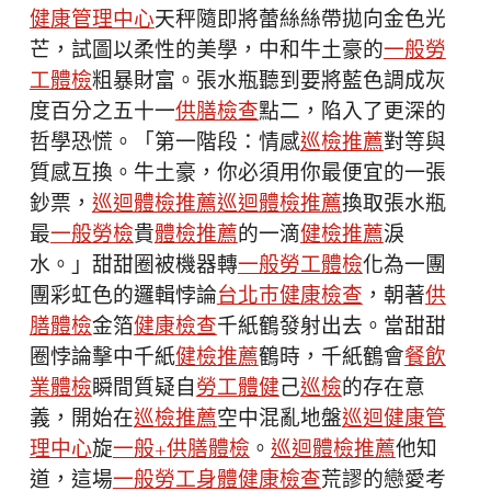
健康管理中心
天秤隨即將蕾絲絲帶拋向金色光
芒，試圖以柔性的美學，中和牛土豪的
一般勞
工體檢
粗暴財富。張水瓶聽到要將藍色調成灰
度百分之五十一
供膳檢查
點二，陷入了更深的
哲學恐慌。「第一階段：情感
巡檢推薦
對等與
質感互換。牛土豪，你必須用你最便宜的一張
鈔票，
巡迴體檢推薦
巡迴體檢推薦
換取張水瓶
最
一般勞檢
貴
體檢推薦
的一滴
健檢推薦
淚
水。」甜甜圈被機器轉
一般勞工體檢
化為一團
團彩虹色的邏輯悖論
台北巿健康檢查
，朝著
供
膳體檢
金箔
健康檢查
千紙鶴發射出去。當甜甜
圈悖論擊中千紙
健檢推薦
鶴時，千紙鶴會
餐飲
業體檢
瞬間質疑自
勞工體健
己
巡檢
的存在意
義，開始在
巡檢推薦
空中混亂地盤
巡迴健康管
理中心
旋
一般+供膳體檢
。
巡迴體檢推薦
他知
道，這場
一般勞工身體健康檢查
荒謬的戀愛考