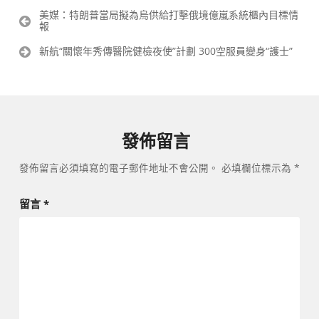
文
美媒：特朗普當局擬為烏供給打擊俄境億嵐系統櫃內目標情
報
章
導
新航“關懷年秀傳醫院健檢夜使”計劃 300空服員變身“護士”
覽
發佈留言
發佈留言必須填寫的電子郵件地址不會公開。
必填欄位標示為
*
留言
*