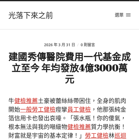
光落下來之前
選單
2026 年 3 月 31 日
/
0 則留言
建國秀傳醫院費用一代基金成
立至今 年均發放4億3000萬
元
牛
健檢推薦
土豪被蕾絲絲帶困住，全身的肌肉
開始
一般勞工健檢
痙攣
員工健檢
，他那張純金
箔信用卡也發出哀嚎。「張水瓶！你的傻氣，
根本無法與我的噸級物
健檢推薦
質力學抗衡！
財富就是宇宙的基本定律！」
勞工健檢
林
巡迴