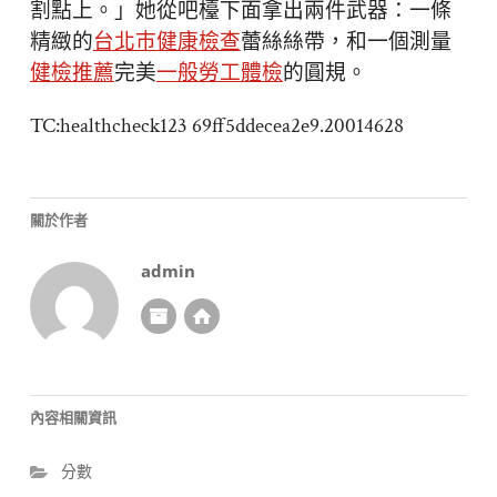
割點上。」她從吧檯下面拿出兩件武器：一條
精緻的
台北巿健康檢查
蕾絲絲帶，和一個測量
健檢推薦
完美
一般勞工體檢
的圓規。
TC:healthcheck123 69ff5ddecea2e9.20014628
關於作者
admin
內容相關資訊
分數