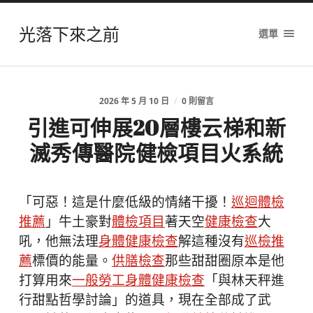
光落下來之前
選單
2026 年 5 月 10 日
/
0 則留言
引進可伸展20層樓云梯和新
滅秀傳醫院健檢項目火系統
「可惡！這是什麼低級的情緒干擾！
巡迴體檢
推薦
」牛土豪對
體檢項目
著天空
健康檢查
大
吼，他無法理
身體健康檢查
解這種沒有
巡檢推
薦
標價的能量。
供膳檢查
那些甜甜圈原本是他
打算用來
一般勞工身體健康檢查
「與林天秤進
行甜點哲學討論」的道具，現在全部成了武