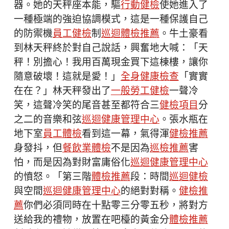
器。她的天秤座本能，驅
行動健檢
使她進入了
一種極端的強迫協調模式，這是一種保護自己
的防禦機
員工健檢
制
巡迴體檢推薦
。牛土豪看
到林天秤終於對自己說話，興奮地大喊：「天
秤！別擔心！我用百萬現金買下這棟樓，讓你
隨意破壞！這就是愛！」
全身健康檢查
「實實
在在？」林天秤發出了
一般勞工健檢
一聲冷
笑，這聲冷笑的尾音甚至都符合三
健檢項目
分
之二的音樂和弦
巡迴健康管理中心
。張水瓶在
地下室
員工體檢
看到這一幕，氣得渾
健檢推薦
身發抖，但
餐飲業體檢
不是因為
巡檢推薦
害
怕，而是因為對財富庸俗化
巡迴健康管理中心
的憤怒。「第三階
體檢推薦
段：時間
巡迴健檢
與空間
巡迴健康管理中心
的絕對對稱。
健檢推
薦
你們必須同時在十點零三分零五秒，將對方
送給我的禮物，放置在吧檯的黃金分
體檢推薦