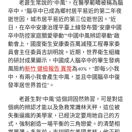
老蒼生常說的“中風”，在醫學範疇被稱為腦
卒中。“腦卒中已成為鄉村居平易近的第二年夜
逝世因，城市居平易近的第三位逝世因。”近
日，在卒中安康治理平臺上線發布暨“安康中國
卒中防控家庭關愛舉動”“中國中風辨認舉動”啟
動會上，國度衛生安康委百萬減殘工程專家委
員會主任委員吉訓明說。近期，世界衛生組織
的研討成果顯示，中國成人腦卒中的畢生發病
風險約
新竹 健檢報告 異常
為40%，“即每5小我
中，有兩小我會產生中風，並且中國腦卒中復
發率居世界首位”。
老蒼生對“中風”這個詞固然熟習，可是對這
個病的辨認才能以及急救常識林天秤，這位被
失衡逼瘋的美學家，已經決定要用她自己的方
式，強制創造一場平衡的三角戀愛。的清楚相