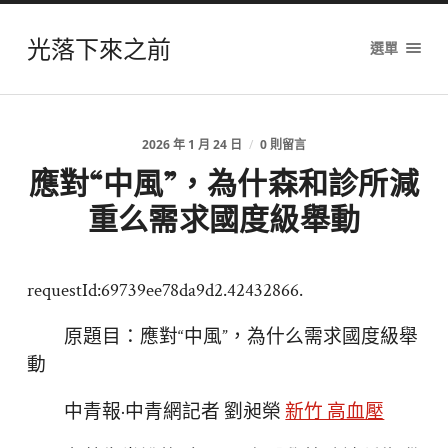
光落下來之前
選單
2026 年 1 月 24 日
/
0 則留言
應對“中風”，為什森和診所減
重么需求國度級舉動
requestId:69739ee78da9d2.42432866.
原題目：應對“中風”，為什么需求國度級舉
動
中青報·中青網記者 劉昶榮
新竹 高血壓