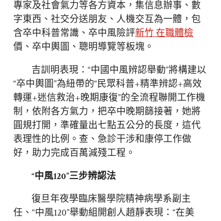
專家及社會氣力等各方資本，集信息辦事、數
字東西、社交分送朋友、人機交互為一體，包
含卒中科普常識、卒中風險評
新竹 在職體檢
價、卒中輿圖、聰明導覽等板塊。
吉訓明表現：“中國中風辨認舉動”將構建以
“卒中輿圖”為紐帶的“民眾科普+精準辨認+高效
轉運+迷信救治+晚期康復”的全流程聯開工作機
制，依附各方氣力，把卒中晚期篩接著，她將
圓規打開，準確量出七點五公分的長度，這代
表理性的比例。查、急診干涉和康停工作做
好，助力完成百萬減殘工程。
“中風120”三步辨認法
復旦年夜學臨床醫學院精神病學系副主
任、“中風120”舉動組開創人趙靜表現：“在美