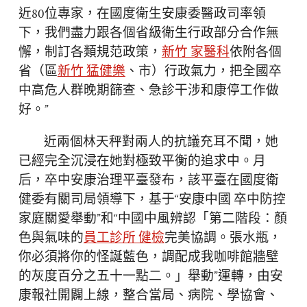
近80位專家，在國度衛生安康委醫政司率領
下，我們盡力跟各個省級衛生行政部分合作無
懈，制訂各類規范政策，
新竹 家醫科
依附各個
省（區
新竹 猛健樂
、市）行政氣力，把全國卒
中高危人群晚期篩查、急診干涉和康停工作做
好。”
近兩個林天秤對兩人的抗議充耳不聞，她
已經完全沉浸在她對極致平衡的追求中。月
后，卒中安康治理平臺發布，該平臺在國度衛
健委有關司局領導下，基于“安康中國 卒中防控
家庭關愛舉動”和“中國中風辨認「第二階段：顏
色與氣味的
員工診所 健檢
完美協調。張水瓶，
你必須將你的怪誕藍色，調配成我咖啡館牆壁
的灰度百分之五十一點二。」舉動”運轉，由安
康報社開闢上線，整合當局、病院、學協會、