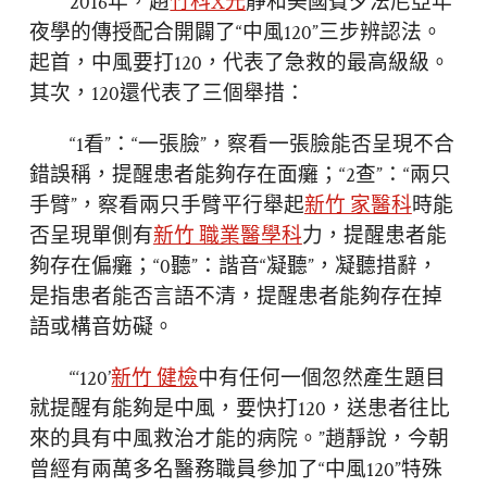
2016年，趙
竹科X光
靜和美國賓夕法尼亞年
夜學的傳授配合開闢了“中風120”三步辨認法。
起首，中風要打120，代表了急救的最高級級。
其次，120還代表了三個舉措：
“1看”：“一張臉”，察看一張臉能否呈現不合
錯誤稱，提醒患者能夠存在面癱；“2查”：“兩只
手臂”，察看兩只手臂平行舉起
新竹 家醫科
時能
否呈現單側有
新竹 職業醫學科
力，提醒患者能
夠存在偏癱；“0聽”：諧音“凝聽”，凝聽措辭，
是指患者能否言語不清，提醒患者能夠存在掉
語或構音妨礙。
“‘120’
新竹 健檢
中有任何一個忽然產生題目
就提醒有能夠是中風，要快打120，送患者往比
來的具有中風救治才能的病院。”趙靜說，今朝
曾經有兩萬多名醫務職員參加了“中風120”特殊