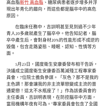
高血脂
新竹 高血脂
、糖尿病患者逐步增多并浮
現出年青化的趨向，而這些都是腦卒中的高危
原因。
在臨床任務中，吉訓明甚至見到過不少年
青人20多歲就產生了腦卒中。他告知記者，腦
卒中產生后，會對身材20%的性能形成不成逆的
毀傷，包含走路姿態、睡眠、認知、性情等方
面。
5月23日，國度衛生安康委發布相干告訴，
決議成立國度衛生安康委百萬減殘工程專家委
員會，7位院士擔負參謀。「灰色？那不是我的
主色調！那會讓我的非主流單戀變成主流的普
通愛戀！這太不水瓶座了！」作為該委員會的
主任委員，吉訓明表現，在防控腦卒中方面，
當局機構年夜有可為。“專家委員會包含了全國