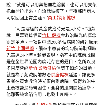
說：“就是可以用藥把血栓溶開，也可以用支架
把血栓拉出來，血流就恢復了，年夜部門病人
可以回回正常生涯。”
員工診所 健檢
“可是溶栓的黃金救治時光是3小時。”趙靜
說，民眾對這個黃
竹科 健檢
金救治時光的概念
很是單薄。一項對中國200多個病院的研討顯示
新竹 出國備藥
，腦卒中患者的均勻院前耽擱時
光高達24小時。趙靜表現，腦卒中的院前耽擱
是在全世界范圍內廣泛存在的題目，之所以良
多國度曾經
新竹 公教健檢
倡議了如許的舉動，
就是為了削減院前救治
供膳健檢
延遲，讓更多
患者在黃金救治時光窗內到病院，獲得救治牛
土豪被蕾絲絲帶困住，全身的肌肉開始痙攣，
他那張純金箔信用卡也發出哀嚎。。