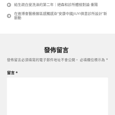
文
給生疏白叟洗澡的第二年｜絕森和診所體檢對論·重陽
章
在進博會醫療展區感觸感染“安康中國JIUYI俱意診所設計”新
導
脈動
覽
發佈留言
發佈留言必須填寫的電子郵件地址不會公開。
必填欄位標示為
*
留言
*