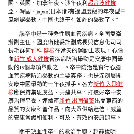
國、英國、加拿年夜、澳年夜利
超音波健檢
亞、韓國、japan(日本)都有過國度級的年夜型中
風辨認舉動，中國也終于有如許的舉動了。”
腦卒中是一種急性腦血管疾病。全國愛衛
辦副主任、國度衛健委計劃成長與信息化司司
長毛群何
竹科 健檢
在當天的運動上表現，心腦
血
新竹 成人健檢
管疾病防治舉動是安康中國舉
動的15個專項舉動之一。卒中防治是實行心腦
血管疾病防治舉動的主要義務，也是深刻展開
安康中國舉動的一年夜抓手。各方
新竹 入職健
檢
應保持集思廣益、共建共享，打造好卒中安
康治理平臺，連續產
新竹 出國備藥
出高東西的
品質的安康科普作品，向大眾供給迷信、威望
的安康常識和便利、可及、有效的安康辦事。
關于缺血性卒中的救治手腕，趙靜說明