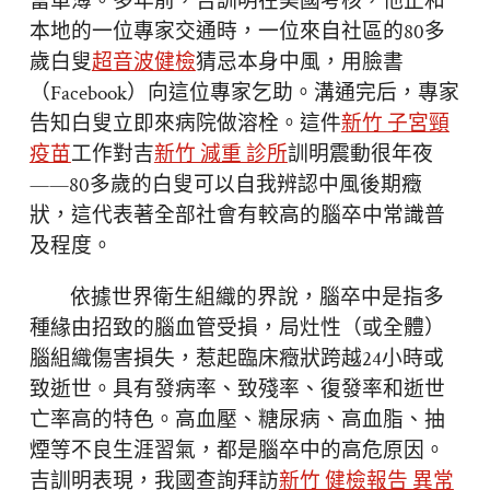
當單薄。多年前，吉訓明在美國考核，他正和
本地的一位專家交通時，一位來自社區的80多
歲白叟
超音波健檢
猜忌本身中風，用臉書
（Facebook）向這位專家乞助。溝通完后，專家
告知白叟立即來病院做溶栓。這件
新竹 子宮頸
疫苗
工作對吉
新竹 減重 診所
訓明震動很年夜
——80多歲的白叟可以自我辨認中風後期癥
狀，這代表著全部社會有較高的腦卒中常識普
及程度。
依據世界衛生組織的界說，腦卒中是指多
種緣由招致的腦血管受損，局灶性（或全體）
腦組織傷害損失，惹起臨床癥狀跨越24小時或
致逝世。具有發病率、致殘率、復發率和逝世
亡率高的特色。高血壓、糖尿病、高血脂、抽
煙等不良生涯習氣，都是腦卒中的高危原因。
吉訓明表現，我國查詢拜訪
新竹 健檢報告 異常