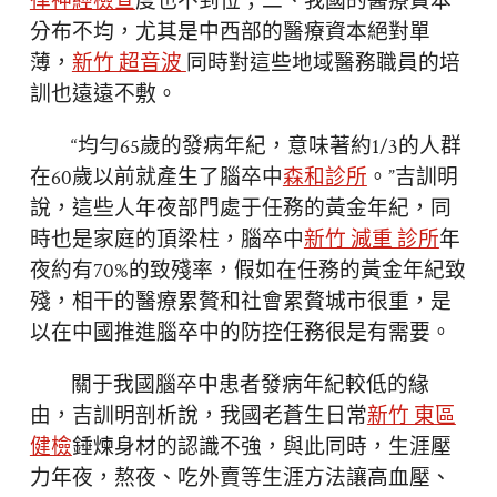
律神經檢查
度也不到位；二、我國的醫療資本
分布不均，尤其是中西部的醫療資本絕對單
薄，
新竹 超音波
同時對這些地域醫務職員的培
訓也遠遠不敷。
“均勻65歲的發病年紀，意味著約1/3的人群
在60歲以前就產生了腦卒中
森和診所
。”吉訓明
說，這些人年夜部門處于任務的黃金年紀，同
時也是家庭的頂梁柱，腦卒中
新竹 減重 診所
年
夜約有70%的致殘率，假如在任務的黃金年紀致
殘，相干的醫療累贅和社會累贅城市很重，是
以在中國推進腦卒中的防控任務很是有需要。
關于我國腦卒中患者發病年紀較低的緣
由，吉訓明剖析說，我國老蒼生日常
新竹 東區
健檢
錘煉身材的認識不強，與此同時，生涯壓
力年夜，熬夜、吃外賣等生涯方法讓高血壓、