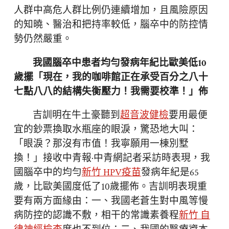
人群中高危人群比例仍連續增加，且風險原因
的知曉、醫治和把持率較低，腦卒中的防控情
勢仍然嚴重。
我國腦卒中患者均勻發病年紀比歐美低10
歲擺「現在，我的咖啡館正在承受百分之八十
七點八八的結構失衡壓力！我需要校準！」佈
吉訓明在牛土豪聽到
超音波健檢
要用最便
宜的鈔票換取水瓶座的眼淚，驚恐地大叫：
「眼淚？那沒有市值！我寧願用一棟別墅
換！」接收中青報·中青網記者采訪時表現，我
國腦卒中的均勻
新竹 HPV疫苗
發病年紀是65
歲，比歐美國度低了10歲擺佈。吉訓明表現重
要有兩方面緣由：一、我國老蒼生對中風等慢
病防控的認識不敷，相干的常識素養程
新竹 自