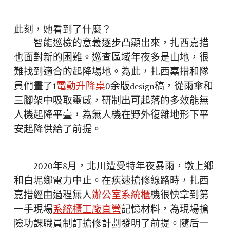
此刻，她看到了什麼？
智能巡檢的意義逐步凸顯出來，扎西嘉措
也面對新的困難。巡查區域年夜多是山地，很
難找到適合的起降場地。為此，扎西嘉措和隊
員們畫了1
電動升降桌
0余版design稿，從雨傘和
三腳架中吸取靈感，研制出可起落的多效能無
人機起降平臺，為無人機在野外復雜地形下平
安起降供給了前提。
2020年8月，北川遭受特年夜暴雨，墩上鄉
和白坭鄉電力中止。在疾速搶修線路時，扎西
嘉措經由過程無人
辦公室系統櫃
機很快拿到第
一手現場
系統櫃工廠直營
記憶材料，為現場搶
險功課職員制訂搶修計劃發明了前提。隨后一