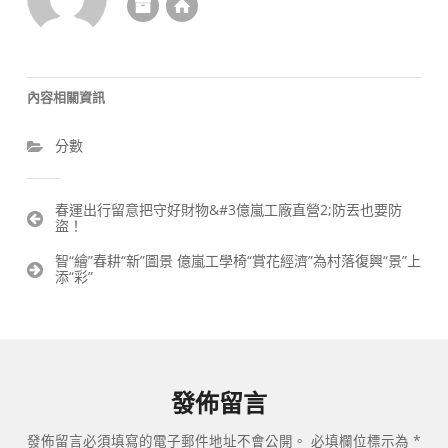
內容相關資訊
分數
文
春運出行留意把守好財物&#3億嵐工廠直營2;防丟也要防
盜！
章
導
智“繪”春耕“新”圖景 億嵐工學椅“賞花經濟”為村落復興“景”上
覽
添“彩”
發佈留言
發佈留言必須填寫的電子郵件地址不會公開。
必填欄位標示為
*