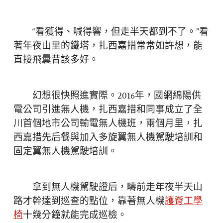
“看獲得、喊得響，但走半天都到不了。”看
著年夜山里的鐵塔，扎西嘉措常常如許想，能
直接飛曩昔該多好。
幻想很快照進實際。2016年，國網綿陽供
電公司引進無人機，扎西嘉措和同事成立了全
川首個地市公司輸電無人機班，兩個月里，扎
西嘉措先后餐與加入多旋翼無人機駕駛培訓和
固定翼無人機駕駛培訓。
拿到無人機駕駛證后，疇前走年夜半天山
路才幹達到巡查的點位，靠著無人機
護脊工學
椅
十幾分鐘就能完成巡檢。