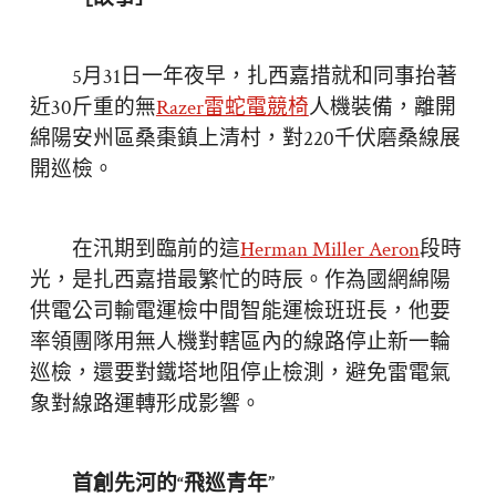
5月31日一年夜早，扎西嘉措就和同事抬著
近30斤重的無
Razer雷蛇電競椅
人機裝備，離開
綿陽安州區桑棗鎮上清村，對220千伏磨桑線展
開巡檢。
在汛期到臨前的這
Herman Miller Aeron
段時
光，是扎西嘉措最繁忙的時辰。作為國網綿陽
供電公司輸電運檢中間智能運檢班班長，他要
率領團隊用無人機對轄區內的線路停止新一輪
巡檢，還要對鐵塔地阻停止檢測，避免雷電氣
象對線路運轉形成影響。
首創先河的“飛巡青年”