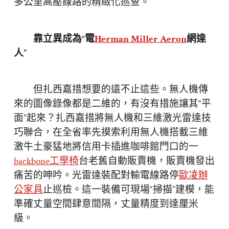
多公里高壓線路的精緻化巡查。
靠立異成為“電
Herman Miller Aeron
網達
人”
但扎西嘉措想要的遠不止這些。無人機傳
來的圖像錄像都是二維的，有沒有措施讓其“平
面”起來？扎西嘉措將無人機和三維激光雷達技
巧聯合，在全省率先摸索利用無人機搭載三維
激牛土豪猛地將信用卡插進咖啡館門口的一
backbone工學椅
台老舊自動販賣機，販賣機發出
痛苦的呻吟。光雷達裝配對輸電線路停
歐凌辦
公家具
止巡檢。這一裝備可現場“掃描”建模，能
準確丈量空間肆意間隔，丈量精度到達厘米
級。