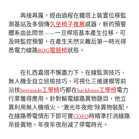
再接再厲，經由過程在鐵塔上裝置位移監
測基站及多個傳
久坐椅子推薦
感器，新的預警
體系由此問世——一旦桿塔基本產生位移，可
及時監控預警，在產生天然災難后第一時光得
悉電力線路
ROG電競椅
狀態。
在扎西嘉措不懈盡力下，在線監測技巧、
無人機全自立巡檢技巧、可視化三維建模等前
沿技
bestmade工學椅
巧都在
backbone工學椅
電力
行業獲得應用。針對輸電線路異物題目，他立
異利用無人機噴火、“激光年夜炮”除異物裝配，
在線路帶電情形下即可實
COFO
時精準打消線路
吊掛異物，年夜年夜削減了停電時光。