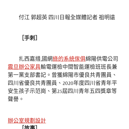
付江 郭超英 四川日報全媒體記者 祖明遠
［手刺］
扎西嘉措,國網
綠的系統傢俱
綿陽供電公司
震旦辦公家具
輸電運檢中間智能運檢班班長兼
第一黨支部書記。曾獲綿陽市優良共青團員、
四川省優良共青團員、2020年度四川省青年平
安生孩子示范崗、第25屆四川青年五四獎章等
聲譽。
辦公室規劃設計
［故事］