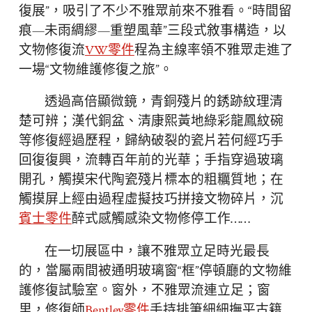
復展”，吸引了不少不雅眾前來不雅看。“時間留
痕—未雨綢繆—重塑風華”三段式敘事構造，以
文物修復流
VW零件
程為主線率領不雅眾走進了
一場“文物維護修復之旅”。
透過高倍顯微鏡，青銅殘片的銹跡紋理清
楚可辨；漢代銅盆、清康熙黃地綠彩龍鳳紋碗
等修復經過歷程，歸納破裂的瓷片若何經巧手
回復復興，流轉百年前的光華；手指穿過玻璃
開孔，觸摸宋代陶瓷殘片標本的粗糲質地；在
觸摸屏上經由過程虛擬技巧拼接文物碎片，沉
賓士零件
醉式感觸感染文物修停工作……
在一切展區中，讓不雅眾立足時光最長
的，當屬兩間被通明玻璃窗“框”停頓廳的文物維
護修復試驗室。窗外，不雅眾流連立足；窗
里，修復師
Bentley零件
手持排筆細細撫平古籍