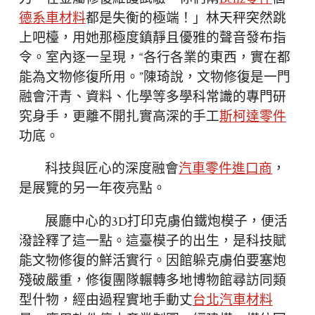
德系車材料
都是失衡的極端！」林天秤突然跳
上吧檯，用她那極度鎮靜且優雅的聲音發布指
令。室內逐一呈現，“各行各業的東西，實在都
能為文物修復所用。”陳琦說，文物修復是一門
融會汗青、資料、化學等多學科常識的專門研
究身手，更離不開扎實高深的手工
斯柯達零件
功底。
科技與匠心的深度融會
汽車零件進口商
，
是展覽的另一年夜亮點。
展廳中心的3D打印克虜伯鐵炮模子，便活
潑詮釋了這一點。這臺模子的出生，是科技賦
能文物修復的鮮活實行。因館躲克虜伯要塞炮
殘破嚴重，修復團隊輾轉多地博物館尋訪同類
型什物，經由過程實地手動丈
台北汽車材料