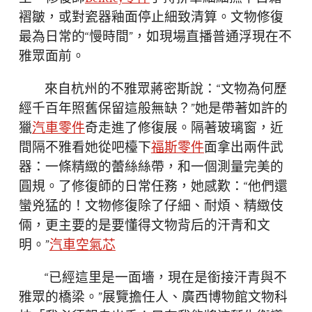
褶皺，或對瓷器釉面停止細致清算。文物修復
最為日常的“慢時間”，如現場直播普通浮現在不
雅眾面前。
來自杭州的不雅眾蔣密斯說：“文物為何歷
經千百年照舊保留這般無缺？”她是帶著如許的
獵
汽車零件
奇走進了修復展。隔著玻璃窗，近
間隔不雅看她從吧檯下
福斯零件
面拿出兩件武
器：一條精緻的蕾絲絲帶，和一個測量完美的
圓規。了修復師的日常任務，她感歎：“他們還
蠻兇猛的！文物修復除了仔細、耐煩、精緻伎
倆，更主要的是要懂得文物背后的汗青和文
明。”
汽車空氣芯
“已經這里是一面墻，現在是銜接汗青與不
雅眾的橋梁。”展覽擔任人、廣西博物館文物科