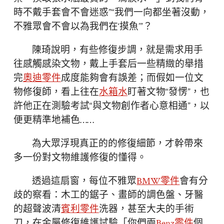
時不戴手套會不會迷惑”“我們一向都坐著沒動，
不雅眾會不會以為我們在‘摸魚’”？
陳琦說明，有些修復步調，就是需求用手
往感觸感染文物，戴上手套后一些精緻的舉措
完
奧迪零件
成度能夠會有誤差；而假如一位文
物修復師，看上往在
水箱水
盯著文物“發愣”，也
許他正在測驗考試“與文物創作者心意相通”，以
便更精準地補色……
為大眾浮現真正的的修復細節，才幹帶來
多一份對文物維護修復的懂得。
透過這扇窗，每位不雅眾
BMW零件
會有分
歧的察看：木工的鋸子、畫師的調色盤、牙醫
的超聲波清
賓利零件
洗器，甚至大夫的手術
刀，在金屬修復維護試驗「你們兩
Benz零件
個