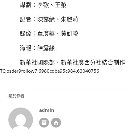
謀劃：李歡、王黎
記者：陳露緣、朱麗莉
錄像：覃廣華、黃凱瑩
海報：陳露緣
新華社國際部、新華社廣西分社結合制作
TC:osder9follow7 6980cdba95c984.63040756
關於作者
admin