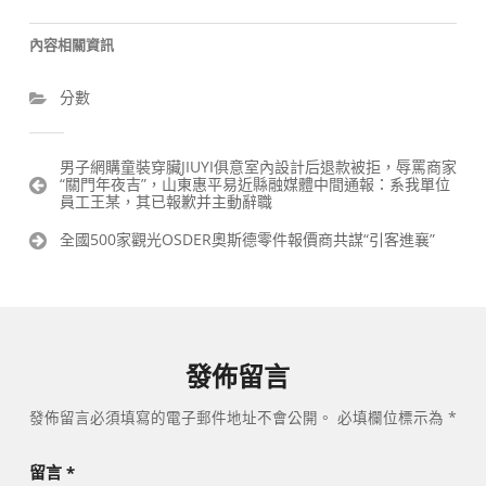
內容相關資訊
分數
文
男子網購童裝穿臟JIUYI俱意室內設計后退款被拒，辱罵商家
“關門年夜吉”，山東惠平易近縣融媒體中間通報：系我單位
章
員工王某，其已報歉并主動辭職
導
覽
全國500家觀光OSDER奧斯德零件報價商共謀“引客進襄”
發佈留言
發佈留言必須填寫的電子郵件地址不會公開。
必填欄位標示為
*
留言
*