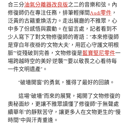
合三分
油氣分離器改良版
之二的音樂和弦。內
修復師仍在專注任務，排筆輕揮間
Audi零件
，
泛黃的古籍重煥活力。走出展廳的不雅眾，心
中多了份感悟與震動。在留言處，記者看到不
少人寫下了對文物修復師的寄語：“本來修復師
是穿白年夜褂的‘文物大夫’，用匠心守護文明根
脈”“從殘破到完善，文物修復是
藍寶堅尼零件
一
場跨越時空的美好‘逆襲’”“要以敬畏之心看待每
一件文明遺產”。
“破墻開窗”的勇氣，獲得了最好的回饋。
這場“破墻”而來的展覽，揭開了文物修復的
奧秘面紗，更讓不雅眾讀懂了修復師“于無聲處
續華年”的靜默苦守，讓更多人在文物更生的“慢
時間”中與汗青重逢。