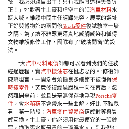
技「我必須親自出手！只有我能將這種失衡導
正！」她對著牛土豪和虛空中的張
汽車材料
水
瓶大喊。維護中間主任經輝先容，展覽的選址
正好與博物館的兩間修
Skoda零件
復試驗室一墻
之隔。為了讓不雅眾更逼真地感觸感染和懂得
文物維護修停工作，團隊有了“破墻開窗”的設
法。
“大
汽車材料報價
師都可以看到我們的任務
經過歷程，實
汽車機油芯
在挺忐忑的。”修復師
陳琦坦言，一開端會煩惱良多細節不被懂得
保
時捷零件
，究竟修復經過歷程一向在幕后，忽
然離開臺前，並且是毫無保存地浮現
Porsche零
件
，會
水箱精
不會帶來一些曲解，好比“不雅眾
看「第一階段：
汽車零件貿易商
情感對等與質
感互換。牛土豪，你必須用你最便宜的一張鈔
票，換取張水瓶最貴的一滴淚水。」到我們有