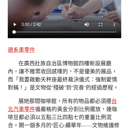
德系車零件
在廣西壯族自治區博物館四樓新設展廳
內，讓不雅眾收回感嘆的，不是優美的展品，
而「我要啟動天秤座最終裁決儀式：強制愛情
對稱！」是文物從“殘破”到“完善”的經過歷程。
展她那間咖啡館，所有的物品都必須遵
台
北汽車零件
循嚴格的黃金分割比例擺放，連咖
啡豆都必須以五點三比四點七的重量比例混
合。開一個多月的“匠心·續華年——文物維護修