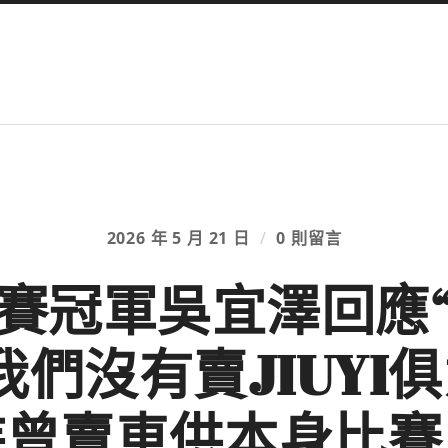
2026 年 5 月 21 日
/
0 則留言
賽冠軍吳宜澤回應
我們沒有賣JIUYI
恃曾賣車供本身比賽