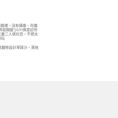
極簡婚禮，沒有攝像、司儀
就開飯”JIUYI俱意診所
夫妻二人很社恐，不想太
游玩
俱意翻修設計草踩沙，落地