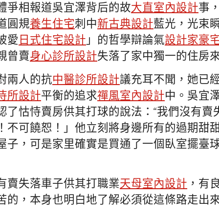
體爭相報道吳宜澤背后的故
大直室內設計
事
道圓規
養生住宅
刺中
新古典設計
藍光，光束
被愛
日式住宅設計
」的哲學辯論氣
設計家豪
親曾賣
身心診所設計
失落了家中獨一的住房
對兩人的抗
中醫診所設計
議充耳不聞，她已
待所設計
平衡的追求
禪風室內設計
中。吳宜
認了怙恃賣房供其打球的說法：“我們沒有賣
！不可饒恕！」他立刻將身邊所有的過期甜
屋子，可是家里確實是買通了一個臥室擺臺
有賣失落車子供其打職業
天母室內設計
，有
苦的，本身也明白地了解必須從這條路走出