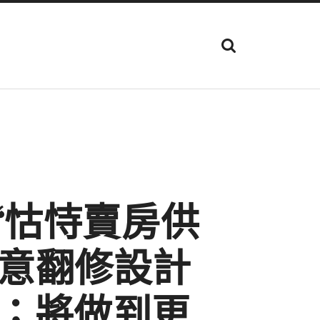
顯
示
搜
尋
欄
位
“怙恃賣房供
俱意翻修設計
；將做到更