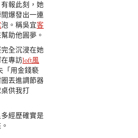
，有報此刻，她
瞬間爆發出一連
宅
泡。稱吳宜
客
來幫助他圓夢。
經完全沉浸在她
澤在專訪
loft風
失「用金錢褻
甜圈丟進調節器
球桌供我打
良多經歷確實是
來。