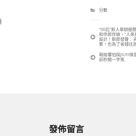
分數
文
“00后”新人舉辦
和伴郎伴娘，“人來齊
章
設計！新郎發聲：
導
累，也為了省錢往
覽
萌娃懼怕踩JIUYI
前秒開一字馬
發佈留言