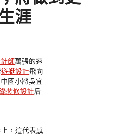
生涯
設計師
萬張的速
樣
遊艇設計
飛向
，中國小將吳宜
綠裝修設計
后
手上，這代表感