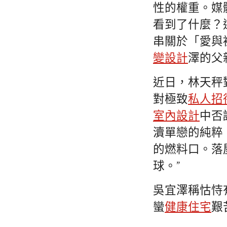
性的權重。媒
看到了什麼？
串關於「愛與
變設計
澤的父
近日，林天秤
對極致
私人招
室內設計
中否
瀆單戀的純粹
的燃料口。落
球。”
吳宜澤稱怙恃
蠻
健康住宅
艱