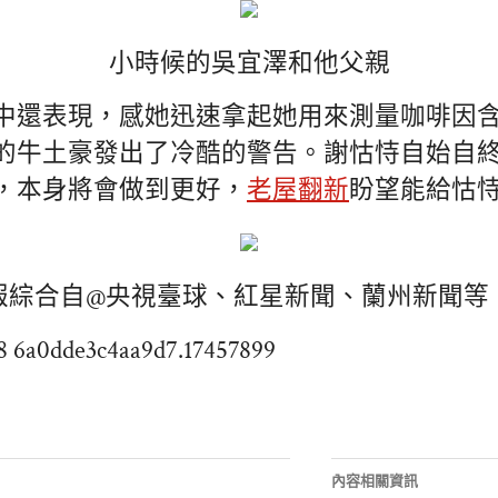
小時候的吳宜澤和他父親
中還表現，感她迅速拿起她用來測量咖啡因
的牛土豪發出了冷酷的警告。謝怙恃自始自
，本身將會做到更好，
老屋翻新
盼望能給怙
城晚報綜合自@央視臺球、紅星新聞、蘭州新聞等
w8 6a0dde3c4aa9d7.17457899
內容相關資訊