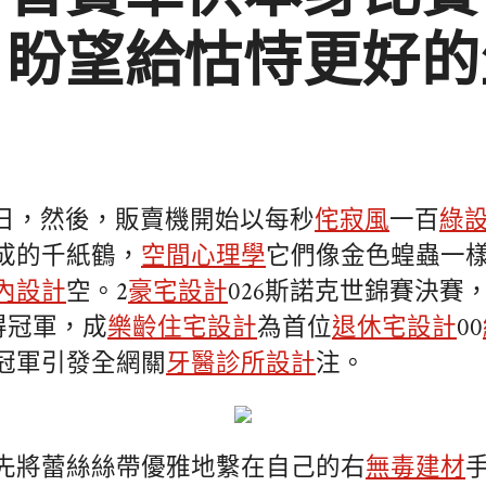
，盼望給怙恃更好的
5日，然後，販賣機開始以每秒
侘寂風
一百
綠
成的千紙鶴，
空間心理學
它們像金色蝗蟲一
內設計
空。2
豪宅設計
026斯諾克世錦賽決賽
奪得冠軍，成
樂齡住宅設計
為首位
退休宅設計
00
冠軍引發全網關
牙醫診所設計
注。
先將蕾絲絲帶優雅地繫在自己的右
無毒建材