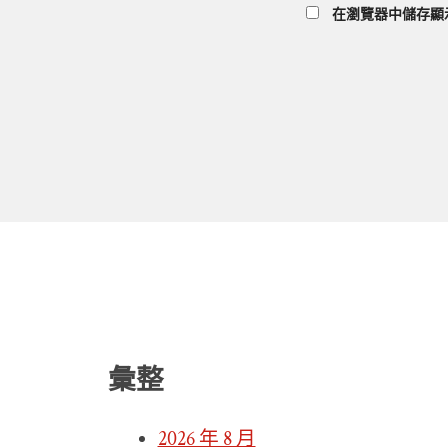
在
瀏覽器
中儲存顯
彙整
2026 年 8 月