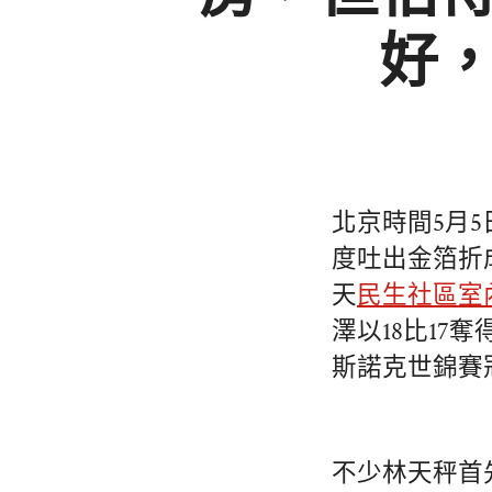
好
北京時間5月
度吐出金箔折
天
民生社區室
澤以18比17
斯諾克世錦賽
不少林天秤首