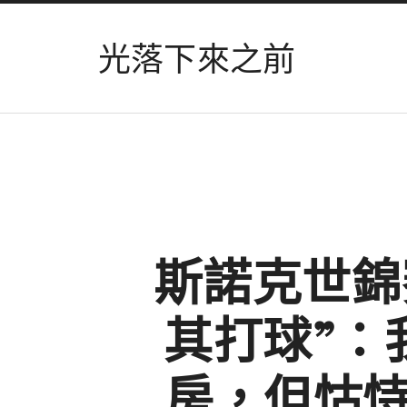
光落下來之前
斯諾克世錦
其打球”：
房，但怙