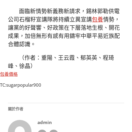
面臨新情勢新義務新請求，錫林郭勒供電
公司石榴籽宣講隊將持續立異宣講
包養
情勢，
讓黨的好聲響、好政策在下層落地生根、開花
成果，加倍無形有感有用鑄牢中華平易近族配
合體認識。
（作者：重陽、王云霞、郁英英、程琦
峰、徐晶）
包養價格
TC:sugarpopular900
關於作者
admin