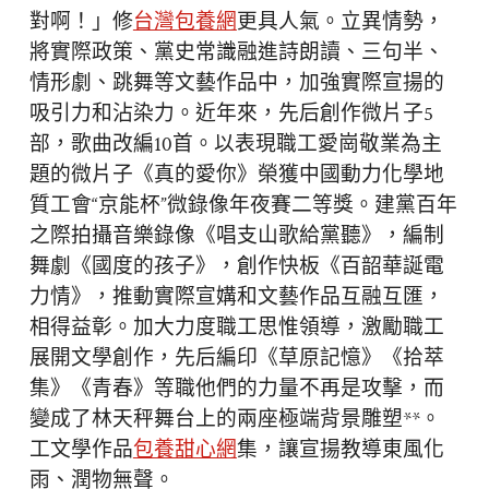
對啊！」修
台灣包養網
更具人氣。立異情勢，
將實際政策、黨史常識融進詩朗讀、三句半、
情形劇、跳舞等文藝作品中，加強實際宣揚的
吸引力和沾染力。近年來，先后創作微片子5
部，歌曲改編10首。以表現職工愛崗敬業為主
題的微片子《真的愛你》榮獲中國動力化學地
質工會“京能杯”微錄像年夜賽二等獎。建黨百年
之際拍攝音樂錄像《唱支山歌給黨聽》，編制
舞劇《國度的孩子》，創作快板《百韶華誕電
力情》，推動實際宣媾和文藝作品互融互匯，
相得益彰。加大力度職工思惟領導，激勵職工
展開文學創作，先后編印《草原記憶》《拾萃
集》《青春》等職他們的力量不再是攻擊，而
變成了林天秤舞台上的兩座極端背景雕塑**。
工文學作品
包養甜心網
集，讓宣揚教導東風化
雨、潤物無聲。