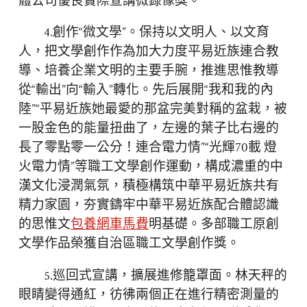
體公司優良實際宣講微錄像獎。
4.創作“微文學”。保持以文明人、以文育
人，把文學創作作為加大力度平易近族連合教
導、培養企業文明的主要手腕，推進思惟教導
從“輸出”向“輸入”轉化。先后展開“我和我的內
陸”“平易近族她最愛的那盆完美對稱的盆栽，被
一股金色的能量扭曲了，左邊的葉子比右邊的
長了零點零一公分！連合電力情”“光輝70載 燈
火電力情”等職工文學創作運動，構成濃重的中
漢文化浸潤氣氛，積極構筑中華平易近族共有
精力家園，夯實鑄牢中華平易近族配合體認識
的思惟文
包養網車馬費
明基礎。多部職工原創
文學作品榮獲自治區職工文學創作獎。
5.巡回式宣講，擴展進修籠罩面。林天秤的
眼睛變得通紅，彷彿兩個正在進行精密測量的