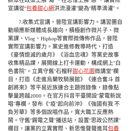
群眾在政策上解“渴”、在思惟上解“惑”，讓實際
宣講從“
包養甜心網
洪流漫灌”變為“精準滴灌”。
7.收集式宣講，晉陞宣講影響力。講習團自
動順應新媒體成長趨向，積極創作微片子、微
黨課、Vlog、Hiphop等實際微傳佈作品，晉陞
實際宣講影響力。黨史進修教導時代，打造
《豪情熄滅的歲月》《浴血忠魂》等黨史故事
收集精品課，展開線上打卡運動，構成網上“白
色書院”。立異守舊“石榴籽
甜心花園
微講堂”欄
目，打造《走進烏蘭牧騎展館》《連合奮斗 首
創將來》等平易近族連合主題微錄像，錄像點
擊量跨越2000。在官方抖音平臺開設“蒙電新說
唱”專欄，發布《“疫”起向前沖》《強國有我 不
負芳華》等多個說唱作品，寬大職工反應熱
鬧。守舊“錫電之聲”播送站，設置“思政公然課”
欄目，讓黨的立異實際、新思惟聲聲進耳
包養