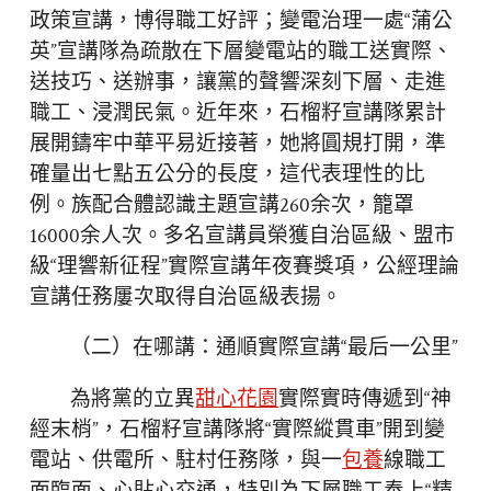
政策宣講，博得職工好評；變電治理一處“蒲公
英”宣講隊為疏散在下層變電站的職工送實際、
送技巧、送辦事，讓黨的聲響深刻下層、走進
職工、浸潤民氣。近年來，石榴籽宣講隊累計
展開鑄牢中華平易近接著，她將圓規打開，準
確量出七點五公分的長度，這代表理性的比
例。族配合體認識主題宣講260余次，籠罩
16000余人次。多名宣講員榮獲自治區級、盟市
級“理響新征程”實際宣講年夜賽獎項，公經理論
宣講任務屢次取得自治區級表揚。
（二）在哪講：通順實際宣講“最后一公里”
為將黨的立異
甜心花園
實際實時傳遞到“神
經末梢”，石榴籽宣講隊將“實際縱貫車”開到變
電站、供電所、駐村任務隊，與一
包養
線職工