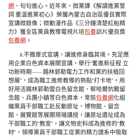
網
、句句進心。近年來，微黨課《解讀進黨誓
詞 重溫進黨初心》榮獲內蒙古自治區優良實際
宣講微錄像；微動漫作品《三分鐘清楚紅船精
力》獲全區黨員教導電視片培
包養
訓片優良獎
包養網
。
8.不雅摩式宣講，讓進修身臨其境。充足應
用企業白色資本展開宣講，舉行“奮進新征程 立
功新時期——錫林郭勒電力工作和黨的扶植回
想展”，成為職工進修教導的熱點“打卡地”。用
好用活錫林郭勒盟白色留念館、察哈爾抗戰留
念館、兵團小鎮等白色資本，常態
包養網
化組
織黨員干部職工赴反動原址、博物館、留念
館、展覽館等展開現場講授，讓原址遺址成為
干部職工的“教室”，讓文物史料成為進修的“教
材”，領導黨員干部職工從黨的精力譜系中吸取