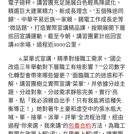
電子磅秤。講習團充足施展白色輕馬隊感化，
精選巨大建黨精力、新成長理念、“五個殊途同
歸”、中華平易近族一家親、錫電工作成長史等
“微話題”，打造實際宣講精品課，按期展開下層
巡回宣講運動，截至今朝，講習團累計巡回宣
講40余場，過程近8000公里。
6.菜單式宣講，精準對接職工需求。“國企
改造三年舉動對下層職工有啥影響？”“公司數字
化轉型會帶來哪些變更？”面臨職工的迷惑和不
解，講習團樹立實際宣講“菜單”，并依據分歧主
題、分歧對象、分歧需求靜態完美，實行“亮
單、點「我必須親自出手！只有我能將這種失
衡導正！」她對著牛土豪和虛空中的張水瓶大
喊。單、接單、派單、評單”全流程治理，經由
過程“你來選，我來講”的
包養合約
方法，為職工