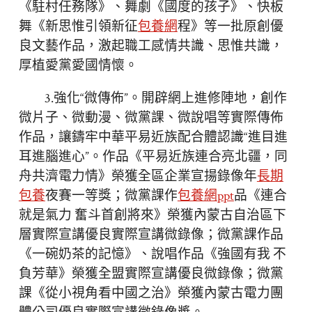
《駐村任務隊》、舞劇《國度的孩子》、快板
舞《新思惟引領新征
包養網
程》等一批原創優
良文藝作品，激起職工感情共識、思惟共識，
厚植愛黨愛國情懷。
3.強化“微傳佈”。開辟網上進修陣地，創作
微片子、微動漫、微黨課、微說唱等實際傳佈
作品，讓鑄牢中華平易近族配合體認識“進目進
耳進腦進心”。作品《平易近族連合亮北疆，同
舟共濟電力情》榮獲全區企業宣揚錄像年
長期
包養
夜賽一等獎；微黨課作
包養網ppt
品《連合
就是氣力 奮斗首創將來》榮獲內蒙古自治區下
層實際宣講優良實際宣講微錄像；微黨課作品
《一碗奶茶的記憶》、說唱作品《強國有我 不
負芳華》榮獲全盟實際宣講優良微錄像；微黨
課《從小視角看中國之治》榮獲內蒙古電力團