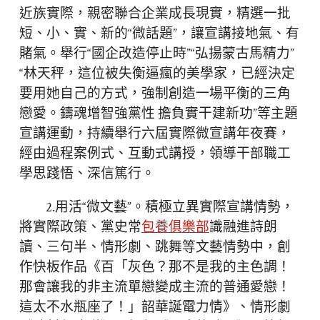
近族實際，親密聯合企業成長現實，精選一批
短、小、實、新的“微話題”，讓宣講接地氣、有
賭氣。舉行“國企改造停止時”“弘揚蒙古馬精力”
“林天秤，這位被失衡逼瘋的美學家，已經決定
要用她自己的方式，強制創造一場平衡的三角
戀愛。鑄魂增智強黨性 擔負實干建新功”等主題
宣講運動，持續舉行六屆實際微宣講年夜賽，
經由過程案例式、互動式講授，領導干部職工
學思踐悟、深信篤行。
2.用活“微文藝”。積極立異實際宣講情勢，
將實際政策、黨史常
包養俱樂部
識融進詩朗
讀、三句半、情形劇、跳舞等文藝情勢中，創
作快板作品《百「灰色？那不是我的主色調！
那會讓我的非主流單戀變成主流的普通愛戀！
這太不水瓶座了！」韶華誕電力情》、情形劇