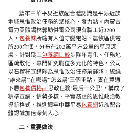
一、實行佈景
鑄牢中華平易近族配合體認識是平易近族
地域思惟政治任務的聚核心、發力點。內蒙古
電力團體錫林郭勒供電公司現有職工近3200
人，
包養妹
所轄有人值守變電站、農牧區供電
所200余個，分布在20.3萬平方公里的草原深
處。針對職工
包養網比較
步隊年青化、任務地
區疏散化、專門研究職位多元化的特色，公司
以石榴籽宣講隊為思惟政治任務前鋒隊，繚繞
“誰來講”“在哪講”“怎么講”三個重點，實在買通
下層
包養價格ptt
思政任務“最后一公里”，構成了
精準宣講、情勢多樣、平實務虛的思惟政治教
導新格式，推進鑄牢中華平易
包養網
近族配合
體認識加倍深刻人心。
二、重要做法