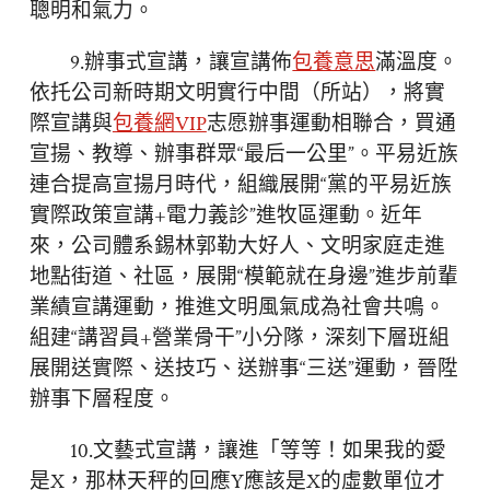
聰明和氣力。
9.辦事式宣講，讓宣講佈
包養意思
滿溫度。
依托公司新時期文明實行中間（所站），將實
際宣講與
包養網VIP
志愿辦事運動相聯合，買通
宣揚、教導、辦事群眾“最后一公里”。平易近族
連合提高宣揚月時代，組織展開“黨的平易近族
實際政策宣講+電力義診”進牧區運動。近年
來，公司體系錫林郭勒大好人、文明家庭走進
地點街道、社區，展開“模範就在身邊”進步前輩
業績宣講運動，推進文明風氣成為社會共鳴。
組建“講習員+營業骨干”小分隊，深刻下層班組
展開送實際、送技巧、送辦事“三送”運動，晉陞
辦事下層程度。
10.文藝式宣講，讓進「等等！如果我的愛
是X，那林天秤的回應Y應該是X的虛數單位才