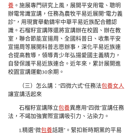
養
。施展專門研究上風，展開平安用電、聰明
辦電常識宣講，任務為農牧平易近展開“電力義
診”，用現實舉動鑄牢中華平易近族配合體認
識。石榴籽宣講隊還將宣講辦在校園、辦在教
室，聯合節能宣揚周、全國科普日、收集平安
宣揚周等展開科普志愿辦事，深化平易近族連
合提高教導，領導青少年弘揚愛國主義精力，
自發保護平易近族連合。近年來，累計展開進
校園宣講運動30余期。
（三）怎么講：“四微六式”任務法
包養女人
讓宣講活起來
石榴籽宣講隊立
包養
異應用“四微”宣講任務
法，不竭加強實際宣講吸引力、沾染力。
1.精選“微
包養
話題”。緊扣新時期黨的平易