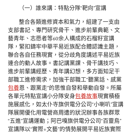
（一）誰來講：特點分隊“靶向”宣講
整合各類進修資本和氣力，組建了一支由
支部書記、專門研究骨干、進步前輩典範、文
藝青年、志愿者等60余人構成的石榴籽宣講
隊，緊扣鑄牢中華平易近族配合體認識主題，
聯合各自任務現實，從分歧角度講述平易近族
連合的動人故事。書記講黨課、骨干講技巧、
進步前輩講經歷、青年講幻想，多方面知足干
部職工進修需求，加強干部職工“聽黨話、感黨
包養
恩、跟黨走”的思惟自發和舉動自發。所屬
各單元特點宣講小分隊安身
包養故事
現實積極
施展感化，如太仆寺旗供電分公司“小喇叭”宣講
隊展開優化用電營商周遭的狀況辦事各族群眾
“五進”宣講運動；阿巴嘎旗供電分公司“百靈鳥”
宣講隊以“實際+文藝”的情勢展開平易近族實際