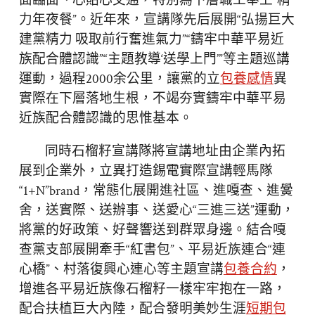
面臨面、心貼心交通，特別為下層職工奉上“精
力年夜餐”。近年來，宣講隊先后展開“弘揚巨大
建黨精力 吸取前行奮進氣力”“鑄牢中華平易近
族配合體認識”“主題教導‘送學上門’”等主題巡講
運動，過程2000余公里，讓黨的立
包養感情
異
實際在下層落地生根，不竭夯實鑄牢中華平易
近族配合體認識的思惟基本。
同時石榴籽宣講隊將宣講地址由企業內拓
展到企業外，立異打造錫電實際宣講輕馬隊
“1+N”brand，常態化展開進社區、進嘎查、進黌
舍，送實際、送辦事、送愛心“三進三送”運動，
將黨的好政策、好聲響送到群眾身邊。結合嘎
查黨支部展開牽手“紅書包”、平易近族連合“連
心橋”、村落復興心連心等主題宣講
包養合約
，
增進各平易近族像石榴籽一樣牢牢抱在一路，
配合扶植巨大內陸，配合發明美妙生涯
短期包