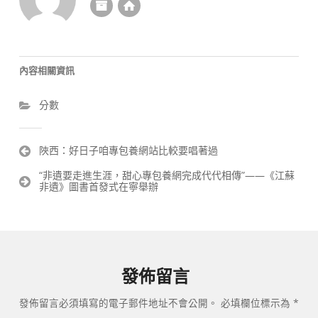
內容相關資訊
分數
文
陜西：好日子咱專包養網站比較要唱著過
章
“非遺要走進生涯，甜心專包養網完成代代相傳”——《江蘇
導
非遺》圖書首發式在寧舉辦
覽
發佈留言
發佈留言必須填寫的電子郵件地址不會公開。
必填欄位標示為
*