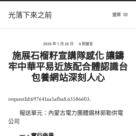
光落下來之前
選單
2026 年 1 月 26 日
/
0 則留言
施展石榴籽宣講隊感化 讓鑄
牢中華平易近族配合體認識台
包養網站深刻人心
requestId:697641aa5afba8.63586603.
報送單元：內蒙古電力團體錫林郭勒供電
公司