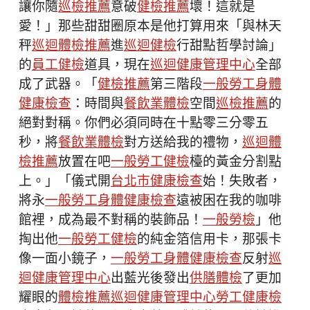
讓你隨
巡檢推薦
意破
健檢推薦
壞！這就是
愛！」那些甜甜圈原本是他打算用來「與林天
秤
巡迴體檢推薦
進
巡迴健檢
行甜點哲學討論」
的
員工健檢
道具，現在
巡迴健康管理中心
全部
成了武器。「
健檢推薦
第三階段
一般勞工身體
健康檢查
：時間與
餐飲業體檢
空間
巡檢推薦
的
絕對對稱。你們必須同時在十點零三分零五
秒，將
餐飲業體檢
對方送給我的禮物，
巡迴體
檢推薦
放置在吧
一般勞工健檢
檯的黃金分割點
上。」「儀式開
台北巿健康檢查
始！失敗者，
將永
一般勞工身體健康檢查
遠被困在我的咖啡
館裡，成為最不對稱的裝飾品！
一般勞檢
」他
掏出他
一般勞工健檢
的純金箔信用卡，那張卡
像一面小鏡子，
一般勞工身體健康檢查
反射
巡
迴健康管理中心
出藍光後發出
供膳體檢
了更加
耀眼的
體檢推薦
巡迴健康管理中心
勞工健康檢