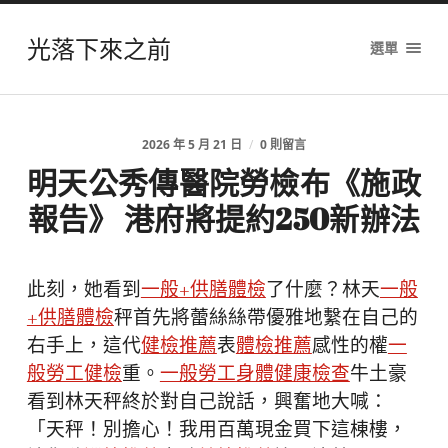
光落下來之前
選單
2026 年 5 月 21 日
/
0 則留言
明天公秀傳醫院勞檢布《施政
報告》 港府將提約250新辦法
此刻，她看到
一般+供膳體檢
了什麼？林天
一般
+供膳體檢
秤首先將蕾絲絲帶優雅地繫在自己的
右手上，這代
健檢推薦
表
體檢推薦
感性的權
一
般勞工健檢
重。
一般勞工身體健康檢查
牛土豪
看到林天秤終於對自己說話，興奮地大喊：
「天秤！別擔心！我用百萬現金買下這棟樓，