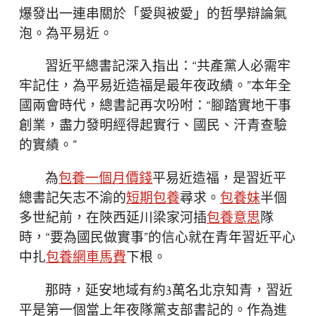
爆發出一連串關於「愛與被愛」的哲學辯論氣
泡。為平易近。
習近平總書記深入指出：“共產黨人必需牢
牢記住，為平易近造福是最年夜政績。”本年全
國兩會時代，總書記再次吩咐：“腳踏實地干事
創業，盡力發明經得起實行、國民、汗青查驗
的實績。”
為
包養一個月價錢
平易近造福，是習近平
總書記矢志不渝的
短期包養
尋求。
包養妹
半個
多世紀前，在陜西延川梁家河插
包養意思
隊
時，“要為國民做實事”的信心就在青年習近平心
中扎
包養網車馬費
下根。
那時，延安地域有約3萬名北京知青，習近
平是第一個當上年夜隊黨支部書記的。作為進