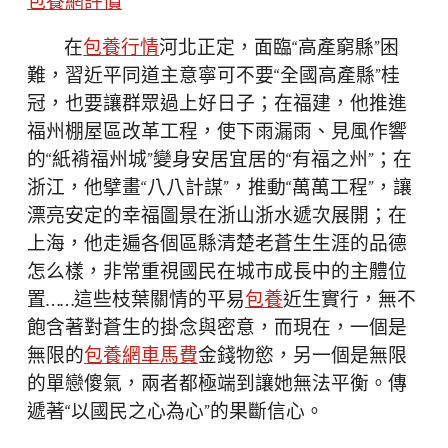
包養網評價
在
包養行情
河北正定，面臨“高產窮縣”困
難，習近平同道主意寧可不要“全國高產縣”桂
冠，也要讓群眾過上好日子；在福建，他推進
福州棚屋區改革工程，使下雨漏雨、見風作響
的“紙褙福州城”變身安居宜居的“有福之州”；在
浙江，他擘畫“八八計謀”，推動“萬萬工程”，讓
漂亮安定的幸福圖景在浙山浙水遞次展開；在
上海，他走遍各個區縣清楚老蒼生生涯的品德
怎么樣，非常重視國民在城市成長中的主體位
置……這些枝葉關情的平易
包養
近生實行，無不
飽含著對蒼生的掛念與密意，而現在，一個是
無限的
包養網車馬費
金錢物慾，另一個是無限
的單戀傻氣，兩者都極端到讓她無法平衡。傳
遞著“以國民之心為心”的果斷信心。