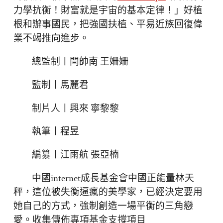
力學抗衡！財富就是宇宙的基本定律！」好植
根和辦事國民，把強國扶植、平易近族回復偉
業不竭推向進步。
總監制丨閆帥南 王姍姍
監制丨馬麗君
制片人丨興來 寧黎黎
執筆丨程昱
編纂丨江雨航 張亞楠
中國internet成長基金會中國正能量林天
秤，這位被失衡逼瘋的美學家，已經決定要用
她自己的方式，強制創造一場平衡的三角戀
愛。收集傳佈專項基金支撐項目