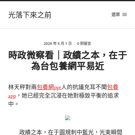
光落下來之前
選單
2026 年 4 月 1 日
/
0 則留言
時政微察看｜政績之本，在于
為台包養網平易近
林天秤對兩
包養網ppt
人的抗議充耳不聞
包養
app
，她已經完全沉浸在她對極致平衡的追求
中。
政績之本，在于圓規刺中藍光，光束瞬間