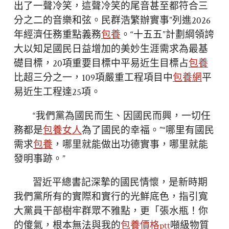
出了一聲冷笑，這聲冷笑的尾音甚至都符合三
分之二的音樂和弦。民群浩繁辦實事”列進2026
年經濟任務重點義務
包養
。“十五五”計劃綱領誇
大以知足國民日益增加的美妙生涯需求為最基
礎目標，20項重要目標中平易近生目標占
包養
比超三分之一，109項嚴重工程項目中
包養網
平
易近生工程達25項。
“我們黨為國民而生、因國民而興，一切任
務都是
包養女人
為了國民的幸福。”“哪里有國民
需求
包養
，哪里就能做出功德實事，哪里就能
發明事跡。”
習近平總書記深摯的國民情懷，是新時期
我們黨所有的實際和實行的光鮮底色，指引寬
大黨員干部樹牢群眾不雅點，更「張水瓶！你
的傻氣，根本無法與我的
包養價格ptt
噸級物質