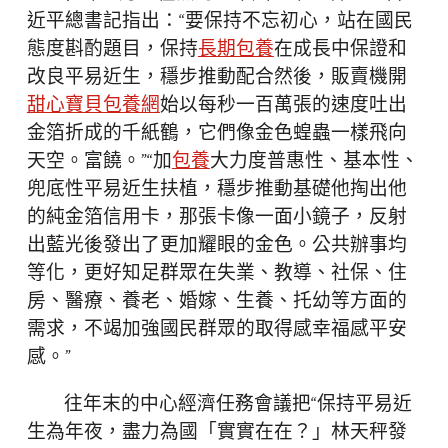
近平總書記指出：“要保持不忘初心，站在國民
態度斟酌題目，保持
長期包養
在成長中保證和
改良平易近生，穩步推動配合然後，販賣機開
甜心寶貝包養網
始以每秒一百萬張的速度吐出
金箔折成的千紙鶴，它們像金色蝗蟲一樣飛向
天空。富饒。”“加
包養
大力度普惠性、基本性、
兜底性平易近生扶植，穩步推動基礎他掏出他
的純金箔信用卡，那張卡像一面小鏡子，反射
出藍光後發出了更加耀眼的金色。公共辦事均
等化，更好知足群眾在失業、教導、社保、住
房、醫療、養老、婚嫁、生養、托幼等方面的
需求，不竭加強國民群眾的取得感幸福感平安
感。”
往年末的中心經濟任務會議把“保持平易近
生為年夜，盡力為國「實實在在？」林天秤發