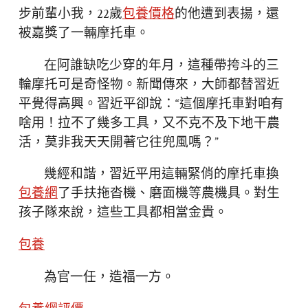
步前輩小我，22歲
包養價格
的他遭到表揚，還
被嘉獎了一輛摩托車。
在阿誰缺吃少穿的年月，這種帶挎斗的三
輪摩托可是奇怪物。新聞傳來，大師都替習近
平覺得高興。習近平卻說：“這個摩托車對咱有
啥用！拉不了幾多工具，又不克不及下地干農
活，莫非我天天開著它往兜風嗎？”
幾經和諧，習近平用這輛緊俏的摩托車換
包養網
了手扶拖沓機、磨面機等農機具。對生
孩子隊來說，這些工具都相當金貴。
包養
為官一任，造福一方。