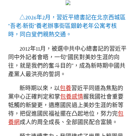
△2026年2月，習近平總書記在北京西城區
“吾老·新街”養老辦事街區銀齡老年公寓考核
時，同白叟們親熱交通。
2012年11月，被選中共中心總書記的習近平
同中外記者會晤，一句“國民對美妙生涯的向
往，就是我們的奮斗目的”，成為新時期中國共
產黨人最洪亮的誓詞。
新時期以來，以
包養
習近平同道為焦點的
黨中心正確判定和掌
包養感情
握我國社會重要
牴觸的新變更，適應國民過上美妙生涯的新等
待，把促進國民福祉擺在凸起地位，努力完
包
養網
成人的周全成長、全部國民配合富饒。