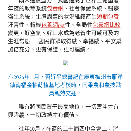
顛末連續盡力，我國建成了世界上範圍最
年夜的教導系統
包養網
、社會保證系統、醫療
衛生系統；生態周遭的狀況維護產生
短期包養
汗青性、轉機
包養網ppt
性、全局性
包養網比較
變更，好空氣、好山水成為老蒼生可感可及的
生涯常態……國民群眾取得感、幸福感、平安感
加倍充分、更有保證、更可連續。
△2025年11月，習近平總書記在廣東梅州市雁洋
鎮南福金柚蒔植基地考核時，同果農和農技職
員親熱交通。
唯有將國民置于最高地位，一切奮斗才有
興趣義，一切政績才有價值。
往年10月，在黨的二十屆四中全會上，習