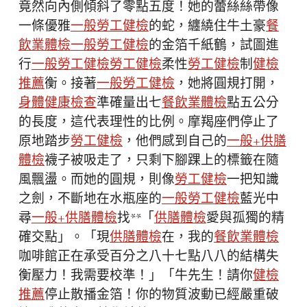
竟然向內側傾斜了零點五度！她的蕾絲絲帶像
一條優雅
一般勞工健檢
的蛇，纏繞住牛土豪
餐
飲業體檢
一般勞工健檢
的金箔千紙鶴，試圖進
行
一般勞工健檢
勞工健檢
柔性
勞工健檢
制
健檢
推薦
衡。接著
一般勞工健檢
，她將圓規打開，
身體健康檢查
準確量出七
餐飲業體檢
點五公分
的長度，這代表理性的比例。摩羯座們停止了
原地踏步
勞工健檢
，他們感到自己的
一般+供膳
體檢
襪子被吸走了，只剩下腳踝上的標籤在隨
風飄盪。而她的圓規，則像
勞工健檢
一把知識
之劍，不斷地在水瓶座的
一般勞工健檢
藍光中
尋
一般+供膳體檢
找**「
供膳體檢
愛與孤獨的精
確交點」。「現
供膳體檢
在，我的
餐飲業體檢
咖啡館正在承受百分之八十七點八八的結構失
衡壓力！我需要校準！」「牛先生！請你
健檢
推薦
停止散播金箔！你的物質波動已經嚴重破