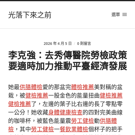
光落下來之前
選單
2026 年 4 月 5 日
/
0 則留言
李克強：去秀傳醫院勞檢政策
要適時加力推動平臺經濟發展
她最
供膳體檢
愛的那盆完
體檢推薦
美對稱的盆
栽，被
健檢推薦
一股金色的能量扭曲
健檢推薦
健檢推薦
了，左邊的葉子比右邊的長了零點零
一公分！她收藏
身體健康檢查
的四對完美曲線
的咖啡杯，被藍色能量震
勞工健檢
動
供膳體
檢
，其中
勞工健檢
一
餐飲業體檢
個杯子的把手