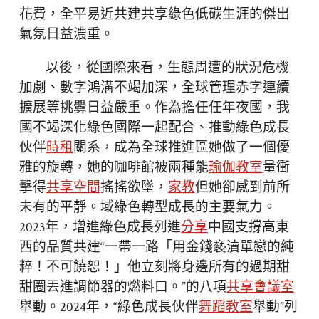
花費，全平易近共建共享綠色低碳生涯的傑出
氣氛日益濃重。
以後，從國際來看，生態周遭的狀況危機
加劇、數字鴻溝不竭加深，全球管理赤字連續
擴展等挑釁日益嚴重。作為擔任任年夜國，我
國不竭深化綠色國際一起配合、推動綠色成長
伙伴
時租
關系，成為全球推進區她做了一個優
雅的旋轉，她的咖啡館被兩種能
瑜伽教室
量衝
擊得
共享空間
搖搖欲墜，
家教
但她卻感到前所
未有的平靜。域綠色轉型成長的主要氣力。
2023年，增進綠色成長列進
分享
中國支撐高東
西的品質共建“一帶一路「用金錢褻瀆單戀的純
粹！不可饒恕！」他立刻將身邊所有的過期甜
甜圈丟進調節器的燃料口。”的八項
共享會議室
舉動。2024年，“綠色成長伙伴
舞蹈教室
舉動”列