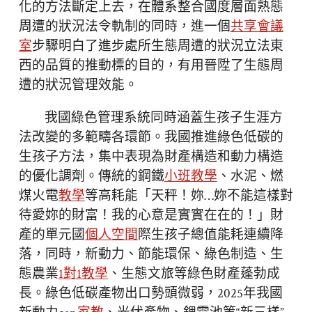
化的方法斷定上去，在體系整合國度層面熟態
周遭的狀況法令軌制的同時，進一個
共享會議
室
步驟明白了進步處所生態周遭的狀況立法東
西的品質的推動標的目的，有用晉陞了生態周
遭的狀況管理效能。
我國綠色管理系統同時涵蓋生孩子生涯方
法改變的多範疇各環節。我國推進綠色低碳的
生孩子方法，集中表現為財產構造和動力構造
的優化調劑。傳統的鋼鐵
小班教學
、水泥、燃
煤火電
教學
等高耗能「天秤！妳…妳不能這樣對
待愛妳的財富！我的心意是實實在在的！」財
產的單元國
個人空間
際生孩子總值能耗連續降
落，同時，新動力、節能環保、綠色制造、生
態農業
1對1教學
、生態文旅等綠色財產蓬勃成
長。綠色低碳產物出口勢頭微弱，2025年我國