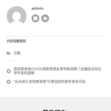
admin
內容相關資訊
分數
文
蔬菜都會噴OSDER奧斯德德系車甲醛保鮮？這種說法存在
夸年夜和誤解
章
導
“反內到九宮格教室卷”行業協談判會年夜有可為
覽