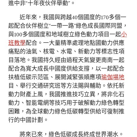
進中非“十年夜伙伴舉動”。
近年來，我國與跨越40個國度的170多個一
起配合伙伴樹立“一帶一路”綠色成長國際同盟，
與100多個國度和地域樹立綠色動力項目一起
小
班教學
配合。一大量精準處理地點國動力供應
痛點的油氣、核電、水電、新動力等標志性項
目落地。我國持久經由過程天氣變更南南一起
配合為寬大成長中國度供給支撐，以一起配合
扶植低碳示范區、展開減緊張順應項
瑜伽場地
目、舉行交通研究班等方法賜與輔助。依托新
動力財產上風，我國推進技巧立異，將非化石
動力、智能電網等技巧用于破解動力綠色轉型
困難，為全球動力綠色低碳轉型供給可復制推
行的中國計劃。
將來已來，綠色低碳成長終成世界潮水。