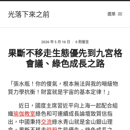
光落下來之前
選單
2026 年 5 月 16 日
/
0 則留言
果斷不移走生態優先到九宮格
會議、綠色成長之路
「張水瓶！你的傻氣，根本無法與我的噸級物
質力學抗衡！財富就是宇宙的基本定律！」
近日，國度主席習近平向上海一起配合組
織
瑜伽教室
綠色和可連續成長論壇致賀信指
出，中國秉持
交流
綠水青山就是金山銀山理