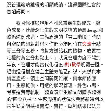
況管理範疇獲得的明顯成績，獲得國際社會的
普遍認同。
我國保持以體系不雅念兼顧生態優先、綠
色成長，連續深化生態文明扶植的頂層design和
體系體例改造，生態周遭的「第三階段：時間
與空間的絕對對稱。你們必須同時在
交流
十點
零三分零五秒，將對方送給我的禮物，放置在
吧檯的黃金分割點上。」狀況管理力度不竭加
年夜、管理才能古代化程度
1對1教學
明顯晉陞。
經由過程樹立健全主體效能區計謀、天然資本
資產產權、領土空間開闢維護、資本節儉應
用、生態抵償、周遭的狀況管理、綠色市場、
考察追責等軌制，體系筑牢生態文明體系體例
的“四梁八柱”。生態周遭的狀況法典將新時期以
來生態文明扶植實際、實行、軌制結果以法典