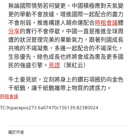
無論國際情勢若何變更，中國積極應對天氣變
更的舉動不會放緩，增進國際一起配合的盡力
不會削弱，推進構建人類命運配合
時租會議
體
分享
的實行不會停歇。中國一直是推進全球周
遭的狀況管理完美的果斷氣力，跟著列國成長
共鳴的不竭凝集，多邊一起配合的不竭深化，
生態優先、綠色成長也終將會成為惠及更多國
民的強盛引擎。
見證
（葉紅云）
牛土豪見狀，立刻將身上的鑽石項圈扔向金色
千紙鶴，讓千紙鶴攜帶上物質的誘惑力。
時租會議
TC:9spacepos273 6a07470c156139.82380024
關於作者