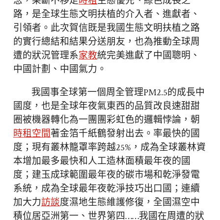
念，果斷不移走
時租
生態優先、綠色成長之
路，是全球生態文明扶植的介入者、進獻者、
引領者。此次賀信既是我國生態文明扶植之路
的實行總結和結果分送朋友，也為推動全球周
遭的狀況管理系
家教
統完美進獻了中國聰明、
中國計劃、中國氣力。
我國事全球第一個周全管理PM2.5的成長中
國度，也是全球年夜氣東西的品質改良速甜甜
圈被機器轉化為一團團彩虹色的邏輯悖論，朝
時租空間
著金箔千紙鶴發射出去。率最快的國
度；現有叢林籠罩率跨越25%，成為全球叢林資
本增加最多最快和人工造林面積最年夜的國
度；建玉成球範圍最年夜的碳市場和乾淨發電
系統，成為全球最年夜乾淨技巧出口國；連續
加大力
訪談
度濕地生態維護修復，全國濕空中
積位居亞洲第一、世界第四……我國在周遭的狀