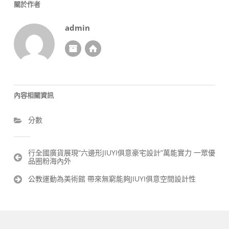
關於作者
admin
內容相關資訊
分數
文
行全國廣貨展現“六邊形JIUYI俱意豪宅設計”萬能實力 一眾優
品圈粉海內外
章
導
公教運動為美術館 帶來無窮能夠JIUYI俱意空間設計性
覽