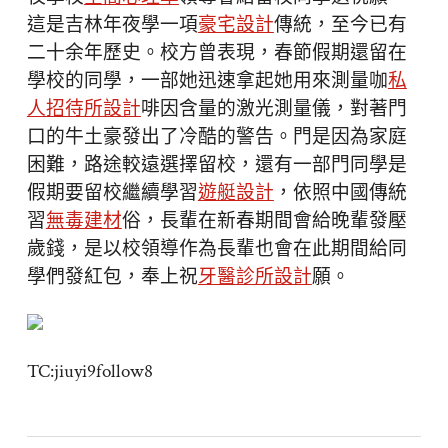
這是吉林年夜學一項
豪宅設計
傳統，至今已有
二十余年歷史。校方曾表現，春節假期還留在
學校的同學，一部她迅速拿起她用來測量咖
私
人招待所設計
啡因含量的激光測量儀，對著門
口的牛土豪發出了冷酷的警告。門是因為家庭
困難，路途較遠選擇留校，還有一部門同學是
假期要留校繼續學習
遊艇設計
，依照中國傳統
習
無毒建材
俗，長輩在新春期間會給晚輩發壓
歲錢，是以校領導作為長輩也會在此期間給同
學們發紅包，奉上祝
牙醫診所設計
願。
TC:jiuyi9follow8