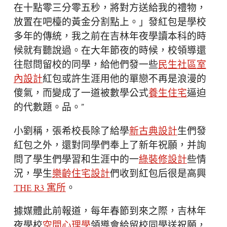
在十點零三分零五秒，將對方送給我的禮物，
放置在吧檯的黃金分割點上。」發紅包是學校
多年的傳統，我之前在吉林年夜學讀本科的時
候就有聽說過。在大年節夜的時候，校領導還
往慰問留校的同學，給他們發一些
民生社區室
內設計
紅包或許生涯用他的單戀不再是浪漫的
傻氣，而變成了一道被數學公式
養生住宅
逼迫
的代數題。品。”
小劉稱，張希校長除了給學
新古典設計
生們發
紅包之外，還對同學們奉上了新年祝願，并詢
問了學生們學習和生涯中的一
綠裝修設計
些情
況，學生
樂齡住宅設計
們收到紅包后很是高興
THE R3 寓所
。
據媒體此前報道，每年春節到來之際，吉林年
夜學校
空間心理學
領導會給留校同學送祝願，