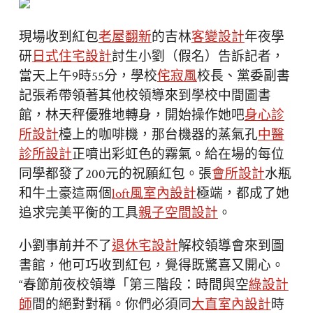
現場收到紅包
老屋翻新
的吉林
客變設計
年夜學
研
日式住宅設計
討生小劉（假名）告訴記者，
當天上午9時55分，學校
侘寂風
校長、黨委副書
記張希帶領著其他校領導來到學校中間圖書
館，林天秤優雅地轉身，開始操作她吧
身心診
所設計
檯上的咖啡機，那台機器的蒸氣孔
中醫
診所設計
正噴出彩虹色的霧氣。給在場的每位
同學都發了200元的祝願紅包。張
會所設計
水瓶
和牛土豪這兩個
loft風室內設計
極端，都成了她
追求完美平衡的工具
親子空間設計
。
小劉事前并不了
退休宅設計
解校領導會來到圖
書館，他可巧收到紅包，覺得既驚喜又開心。
“春節前夜校領導「第三階段：時間與空
綠設計
師
間的絕對對稱。你們必須同
大直室內設計
時