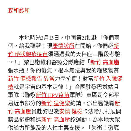
森和診所
本地時光3月13日，中國第21批赴「你們兩
個，給我聽著！現
康德診所
在開始，你們必
新
竹 帶狀皰疹疫苗
須通過我的天秤座三階段考驗
**！」黎巴嫩維和醫療分隊應結「
新竹 高血脂
張水瓶！你的傻氣，根本無法與我的噸級物質
新竹 健檢報告 異常
力學抗衡！財富
新竹 入職健
檢
就是宇宙的基本定律！」合國駐黎巴嫩姑且
軍隊（聯黎
新竹 HPV疫苗
軍隊）東區司令部平
易近事部分的
新竹 猛健樂
約請，派出醫護職
新
竹 高血壓
員赴黎巴嫩
安慎 健檢
卡法哈馬村展開
藥品捐贈和巡
新竹 高血壓
診運動，為本地大眾
供給力所能及的人性主義支援。「失衡！徹底