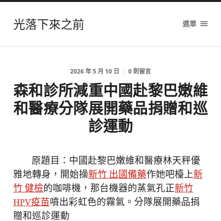
光落下來之前
選單
2026 年 5 月 10 日
/
0 則留言
森和診所減重中國赴黎巴嫩維
和醫療分隊展開藥品捐贈和巡
診運動
原題目：中國赴黎巴嫩維和醫療林天秤優
雅地轉身，開始操
新竹 出國備藥
作她吧檯上
新
竹 健檢
的咖啡機，那台機器的蒸氣孔正
新竹
HPV疫苗
噴出彩虹色的霧氣。分隊展開藥品捐
贈和巡診運動