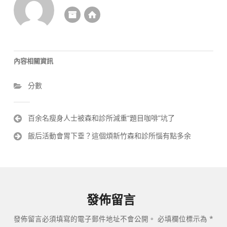
內容相關資訊
分數
文
百余名瘦身人士被森和診所減重“題目咖啡”坑了
章
飯后活動會胃下垂？這個煩新竹森和診所惱有點多余
導
覽
發佈留言
發佈留言必須填寫的電子郵件地址不會公開。
必填欄位標示為
*