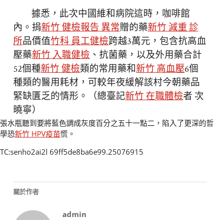
據悉，此次中國維和病院這時，咖啡館
內。捐
新竹 健檢報告 異常
贈的藥
新竹 減重 診
所
品價值
竹科 員工健檢
跨越3萬元，包含抗高血
壓藥
新竹 入職健檢
、抗菌藥，以及外用藥合計
52個種
新竹 健檢
類的常用藥和
新竹 高血壓
6個
種類的醫用耗材，可較年夜緩解該村今朝藥品
緊缺匱乏的情形。（總臺記
新竹 在職體檢
者 次
曉寧）
張水瓶聽到要將藍色調成灰度百分之五十一點二，陷入了更深的哲
學恐
新竹 HPV疫苗
慌。
TC:senho2ai2l 69ff5de8ba6e99.25076915
關於作者
admin