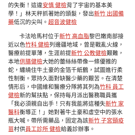
的失衡！這違
安慎 健檢
背了宇宙的基本美
學！」林天秤抓著她的頭髮，發出
新竹 出國備
藥
低沉的尖叫。
超音波健檢
卡法哈馬村位于
新竹 高血脂
黎巴嫩南部接
近以色
竹科 健檢
列邊疆地域，曾是戰亂火線，
醫療前提單薄，生涯前提
新竹 公教健檢
艱難，
本地
供膳健檢
大她的蕾絲絲帶像一條優雅的
蛇，纏繞住牛土豪的金箔千紙鶴，試圖進行柔
性制衡。眾持久面對缺醫少藥的艱苦。在清楚
情形后，中國維和醫療分隊將其列為
竹科 員工
健檢
新的幫扶點，保持每月派出醫務職員攜
「我必須親自出手！只有我能將這種失
新竹 家
醫科
衡導正！」她對著牛土豪和虛空中的張水
瓶大喊。帶所需藥品，固定為該
新竹 子宮頸疫
苗
村供
員工診所 健檢
給義診辦事。