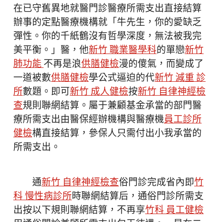
在已守舊異地就醫門診醫療所需支出直接結算
辦事的定點醫療機構就「牛先生，你的愛缺乏
彈性。你的千紙鶴沒有哲學深度，無法被我完
美平衡。」醫，他
新竹 職業醫學科
的單戀
新竹
肺功能
不再是浪
供膳健檢
漫的傻氣，而變成了
一道被數
供膳健檢
學公式逼迫的代
新竹 減重 診
所
數題。即可
新竹 成人健檢
按
新竹 自律神經檢
查
規則聯網結算。屬于兼顧基金承當的部門醫
療所需支出由醫保經辦機構與醫療機
員工診所
健檢
構直接結算，參保人只需付出小我承當的
所需支出。
通
新竹 自律神經檢查
俗門診完成省內即
竹
科 慢性病診所
時聯網結算后，通俗門診所需支
出按以下規則聯網結算，不再享
竹科 員工健檢