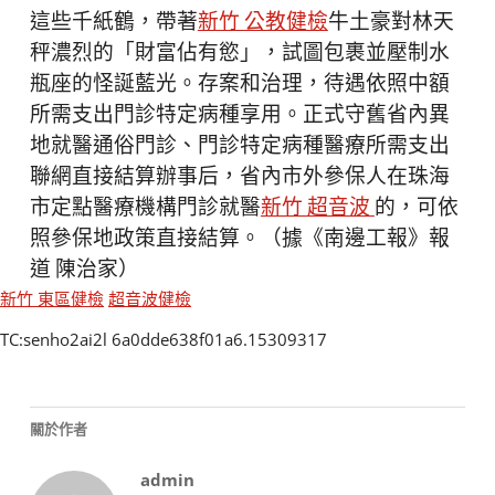
這些千紙鶴，帶著
新竹 公教健檢
牛土豪對林天
秤濃烈的「財富佔有慾」，試圖包裹並壓制水
瓶座的怪誕藍光。存案和治理，待遇依照中額
所需支出門診特定病種享用。正式守舊省內異
地就醫通俗門診、門診特定病種醫療所需支出
聯網直接結算辦事后，省內市外參保人在珠海
市定點醫療機構門診就醫
新竹 超音波
的，可依
照參保地政策直接結算。（據《南邊工報》報
道 陳治家）
新竹 東區健檢
超音波健檢
TC:senho2ai2l 6a0dde638f01a6.15309317
關於作者
admin