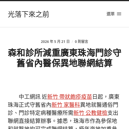
光落下來之前
選單
2026 年 5 月 21 日
/
0 則留言
森和診所減重廣東珠海門診守
舊省內醫保異地聯網結算
中工網訊 近
新竹 帶狀皰疹疫苗
日起，廣東
珠海正式守舊省內
新竹 家醫科
異地就醫通俗門
診、門診特定病種醫療所需
新竹 公教健檢
支出
聯網直接結算辦事。據悉，珠海市作為參保地