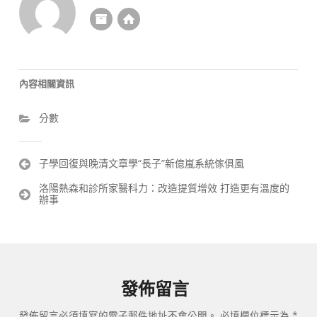
內容相關資訊
分數
文
子學回復與晚清文章學“長子”新億嵐系統傢俱風
章
洛陽熱森和診所家醫科力：改造提質增效 打造更有溫度的
導
辦事
覽
發佈留言
發佈留言必須填寫的電子郵件地址不會公開。
必填欄位標示為
*