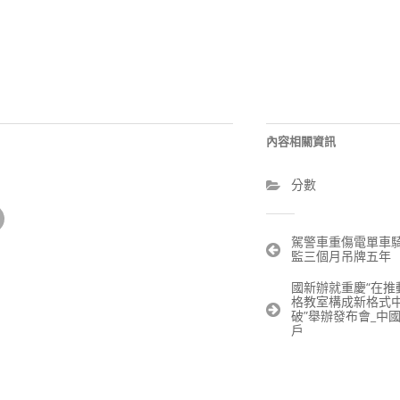
內容相關資訊
分數
文
駕警車重傷電單車騎
監三個月吊牌五年
章
導
國新辦就重慶“在推
覽
格教室構成新格式
破”舉辦發布會_中
戶