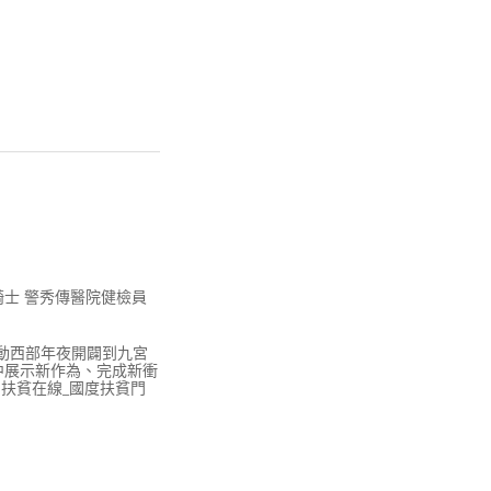
士 警秀傳醫院健檢員
動西部年夜開闢到九宮
中展示新作為、完成新衝
國扶貧在線_國度扶貧門