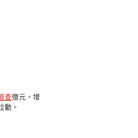
檢查
億元，增
拉動。