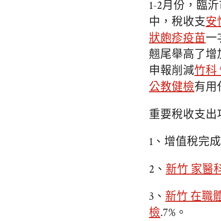
1-2月份，臨
中，稅收支
安
狀皰疹疫苗
一
翹尾舉高了增
申報削減
竹科
公教健檢
有用
重要稅收支出
1、增值稅完成2
2、
新竹 家醫
3、
新竹 在職
檢
.7%。