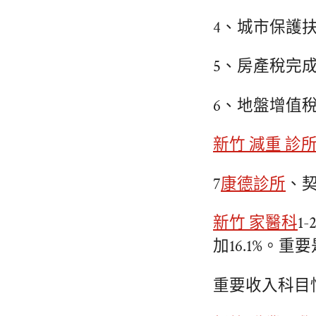
4、城市保護扶
5、房產稅完成2
6、地盤增值稅
新竹 減重 診
7
康德診所
、契
新竹 家醫科
1
加16.1%。重要
重要收入科目