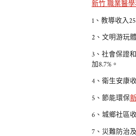
新竹 職業醫學
1、教導收入25
2、文明游玩體
3、社會保證
加8.7%。
4、衛生安康收
5、節能環保
6、城鄉社區收入
7、災難防治及