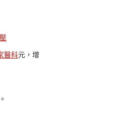
血壓
家醫科
元，增
。
%。