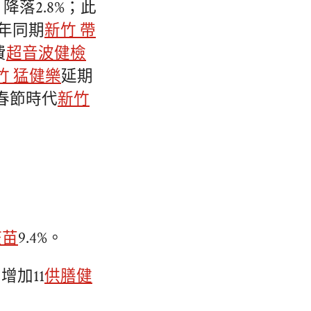
降落2.8%；此
往年同期
新竹 帶
費
超音波健檢
竹 猛健樂
延期
春節時代
新竹
疫苗
9.4%。
增加11
供膳健