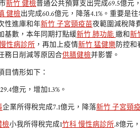
沂市
新竹 健檢
普通公共預算支出完成69.5億元，
慎 健檢
出完成60.6億元，降落4.1%。重要是
次性進庫和年
新竹 子宮頸疫苗
夜範圍減稅降
加基數，本年同期打點緩
新竹 肺功能
繳和
新
 慢性病診所
，再加上疫情
新竹 猛健樂
防控和
任務日削減等原因合
供膳健檢
并影響。
項目情形如下：
9.4億元，增加1.3%。
科
企業所得稅完成7.1億元，降落
新竹 子宮頸
體檢
小我所得稅完成1
竹科 慢性病診所
.8億元，