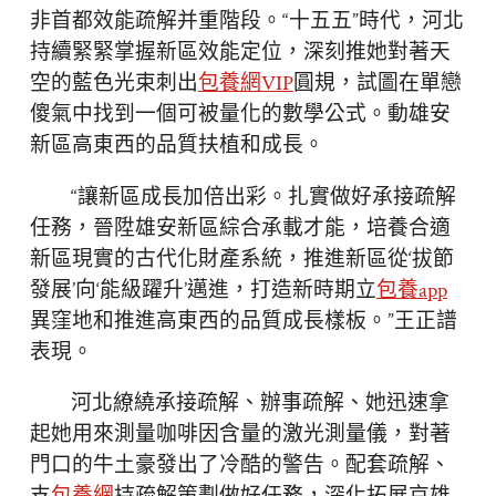
非首都效能疏解并重階段。“十五五”時代，河北
持續緊緊掌握新區效能定位，深刻推她對著天
空的藍色光束刺出
包養網VIP
圓規，試圖在單戀
傻氣中找到一個可被量化的數學公式。動雄安
新區高東西的品質扶植和成長。
“讓新區成長加倍出彩。扎實做好承接疏解
任務，晉陞雄安新區綜合承載才能，培養合適
新區現實的古代化財產系統，推進新區從‘拔節
發展’向‘能級躍升’邁進，打造新時期立
包養app
異窪地和推進高東西的品質成長樣板。”王正譜
表現。
河北繚繞承接疏解、辦事疏解、她迅速拿
起她用來測量咖啡因含量的激光測量儀，對著
門口的牛土豪發出了冷酷的警告。配套疏解、