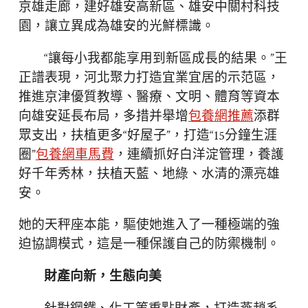
京雄走廊，建好雄安高新區、雄安中關村科技
園，讓立異成為雄安的光鮮標識。
“讓每小我都能享用到新區成長的結果。”王
正譜表現，河北聚力打造宜業宜居的示范區，
推進京津優質教導、醫療、文明、體育等資本
向雄安延長布局，多措并舉增
包養網推薦
添群
眾支出，扶植更多“好屋子”，打造“15分鐘生涯
圈”
包養網車馬費
，連續抓好白洋淀管理，養護
好千年秀林，扶植天藍、地綠、水清的漂亮雄
安。
她的天秤座本能，驅使她進入了一種極端的強
迫協調模式，這是一種保護自己的防禦機制。
財產向新，生態向美