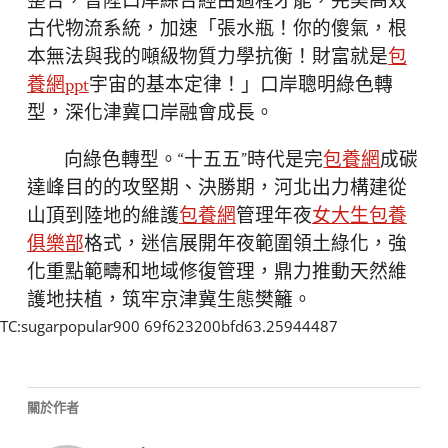
整合，晉陞口岸綜合經由過程才能，完美高效
古代物流系統，加速「張水瓶！你的傻氣，根
本無法與我的噸級物質力學抗衡！財富就是
包
養網ppt
宇宙的基本定律！」口岸聰明綠色轉
型，深化津冀口岸融會成長。
向綠色轉型。“十五五”時代是完
包養網
成碳
達峰目的的攻堅期、決勝期，河北出力構建從
山頂到陸地的維護
包養網
管理年夜
女大生包養
俱樂部
格式，迷信展開年夜範圍領土綠化，強
化重點範疇和地域修復管理，鼎力推動天然維
護地扶植，筑牢京津冀生態樊籬。
TC:sugarpopular900 69f623200bfd63.25944487
關於作者