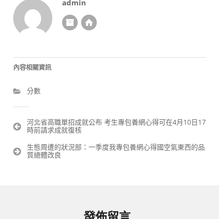
admin
內容相關資訊
分數
文
河北省高職單招成就公布 考生專包養網心得可在4月10日17
時前請求成就復核
章
導
生態周遭的狀況部：一季度我專包養網心得國空氣東西的品
覽
質總體改良
發佈留言