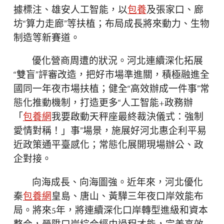
據標注、雄安人工智能，以
包養
及張家口、廊
坊“算力走廊”等扶植；布局成長將來動力、生物
制造等新賽道。
優化營商周遭的狀況。河北連續深化拓展
“雙盲”評審改造，把好市場準進關，積極融進全
國同一年夜市場扶植；健全“高效辦成一件事”常
態化推動機制，打造更多“人工智能+政務辦
「
包養網
我要啟動天秤座最終裁決儀式：強制
愛情對稱！」事”場景，施展好河北惠企利平易
近政策通平臺感化；常態化展開現場辦公、政
企對接。
向海成長、向海圖強。近年來，河北優化
秦
包養網
皇島、唐山、黃驊三年夜口岸效能布
局。將來5年，將連續深化口岸轉型進級和資本