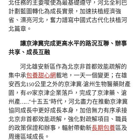
北任務的主要唆使為最基礎遵守，河北全利巴
計劃藍圖轉化為成長實景，加速扶植經濟強
省、漂亮河北，奮力譜寫中國式古代化扶植河
北篇章。
讓京津冀完成更高水平的路況互聯、辦事
共享、成長互融
河北雄安新區作為北京非首都效能疏解的
集中承
包養甜心網
載地，一天一個變更；在雄
安西北150公里之外的京津冀·滄州生物醫藥財產
園，有49家京津企業落戶，完成了京津藥、滄
州產……“十五五”時代，河北盡力在推動京津冀
協同成長中更好成長本身，加倍無力有序承接
北京非首都效能疏解，強化對疏解項目、職員
的政策保證和辦事，輻射帶動新
長期包養
區及
周邊區域成長。