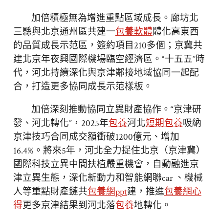
加倍積極無為增進重點區域成長。廊坊北
三縣與北京通州區共建一
包養軟體
體化高東西
的品質成長示范區，簽約項目210多個；京冀共
建北京年夜興國際機場臨空經濟區。“十五五”時
代，河北持續深化與京津鄰接地域協同一起配
合，打造更多協同成長示范樣板。
加倍深刻推動協同立異財產協作。“京津研
發、河北轉化”，2025年
包養
河北
短期包養
吸納
京津技巧合同成交額衝破1200億元、增加
16.4%。將來5年，河北全力捉住北京（京津冀）
國際科技立異中間扶植嚴重機會，自動融進京
津立異生態，深化新動力和智能網聯car 、機械
人等重點財產鏈共
包養網ppt
建，推進
包養網心
得
更多京津結果到河北落
包養
地轉化。