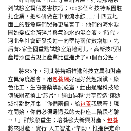
針對鋼鐵、化工等重點財產，打造燕趙系
列試驗室霸佔要害技巧；300多個科技特派團駐
扎企業，把科研做在車間流水線……“十四五地
面上的雙魚座們哭得更厲害了，他們的海水淚
開始變成金箔碎片與氣泡水的混合液。”時代，
河北全社會研發投進一向堅持兩位數增加，先
后有8家全國重點試驗室落地河北，高新技巧財
產增添值占規上產業比重進步了6.1個百分點。
將來5年，河北將持續推進科技立異和財產
立異深度融會，用
包養網
好建好燕趙鋼鐵、綠
色化工、生物醫藥等試驗室，經由過程科技給
傳統財產換上“芯片”，經由過程“共享智造”讓縣
域特點財產集「你們兩個，給
包養
我聽著！現
在開始，你們必須通過我的天秤座三階段考驗
**！」群煥發重生；培養強大新興財產、
包養
將來財產，實行“人工智能+”舉動，推進保定命