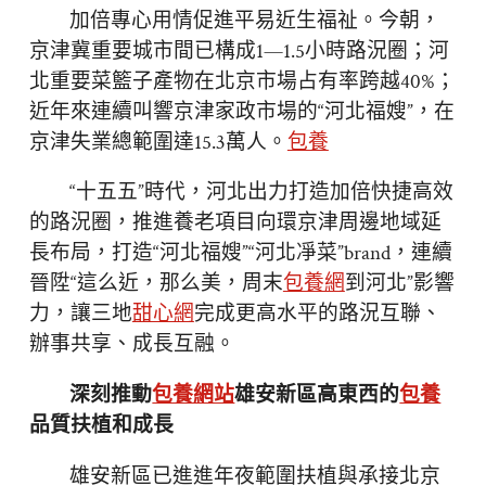
加倍專心用情促進平易近生福祉。今朝，
京津冀重要城市間已構成1—1.5小時路況圈；河
北重要菜籃子產物在北京市場占有率跨越40%；
近年來連續叫響京津家政市場的“河北福嫂”，在
京津失業總範圍達15.3萬人。
包養
“十五五”時代，河北出力打造加倍快捷高效
的路況圈，推進養老項目向環京津周邊地域延
長布局，打造“河北福嫂”“河北凈菜”brand，連續
晉陞“這么近，那么美，周末
包養網
到河北”影響
力，讓三地
甜心網
完成更高水平的路況互聯、
辦事共享、成長互融。
深刻推動
包養網站
雄安新區高東西的
包養
品質扶植和成長
雄安新區已進進年夜範圍扶植與承接北京