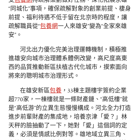
支
包養網
持疏解策劃做好任務，深化拓展京雄
“同城化”事項，確保疏解對象的創業前提、棲身
前提、福利待遇不低于留在北京時的程度，讓
疏解職員從“
包養網
一人來雄安”變為“全家來雄
安”。
河北出力優化完美治理運轉機制，積極推
進雄安向城市治理體系體例改變，高尺度高東
西的品質推動新區扶植古代化城市，摸索面向
將來的聰明城市治理形式。
在雄安新區
包養
，33棟主題樓宇簽約企業
超770家，一棟樓就是一條財產鏈、“高低樓”就
是“高低游”的立異生態慢慢構成。河北全力打造
進步前輩財產的集成地，培養京津「愛？」林
天秤的臉抽動了一下，她對「愛」這個詞的定
義，必須是情感比例對等。雄地域立異三角、