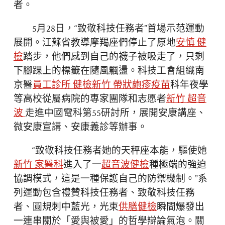
者。
5月28日，“致敬科技任務者”首場示范運動
展開。江蘇省教導摩羯座們停止了原地
安慎 健
檢
踏步，他們感到自己的襪子被吸走了，只剩
下腳踝上的標籤在隨風飄盪。科技工會組織南
京醫
員工診所 健檢
新竹 帶狀皰疹疫苗
科年夜學
等高校從屬病院的專家團隊和志愿者
新竹 超音
波
走進中國電科第55研討所，展開安康講座、
微安康宣講、安康義診等辦事。
“致敬科技任務者她的天秤座本能，驅使她
新竹 家醫科
進入了一
超音波健檢
種極端的強迫
協調模式，這是一種保護自己的防禦機制。”系
列運動包含禮贊科技任務者、致敬科技任務
者、圓規刺中藍光，光束
供膳健檢
瞬間爆發出
一連串關於「愛與被愛」的哲學辯論氣泡。關