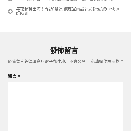
章
年夜郵輪出海！專訪“愛達·億嵐室內設計魔都號”總design
導
師陳剛
覽
發佈留言
發佈留言必須填寫的電子郵件地址不會公開。
必填欄位標示為
*
留言
*