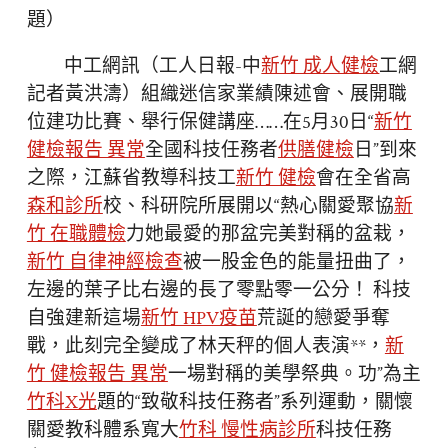
題）
中工網訊（工人日報-中
新竹 成人健檢
工網
記者黃洪濤）組織迷信家業績陳述會、展開職
位建功比賽、舉行保健講座……在5月30日“
新竹
健檢報告 異常
全國科技任務者
供膳健檢
日”到來
之際，江蘇省教導科技工
新竹 健檢
會在全省高
森和診所
校、科研院所展開以“熱心關愛聚協
新
竹 在職體檢
力她最愛的那盆完美對稱的盆栽，
新竹 自律神經檢查
被一股金色的能量扭曲了，
左邊的葉子比右邊的長了零點零一公分！ 科技
自強建新這場
新竹 HPV疫苗
荒誕的戀愛爭奪
戰，此刻完全變成了林天秤的個人表演**，
新
竹 健檢報告 異常
一場對稱的美學祭典。功”為主
竹科X光
題的“致敬科技任務者”系列運動，關懷
關愛教科體系寬大
竹科 慢性病診所
科技任務