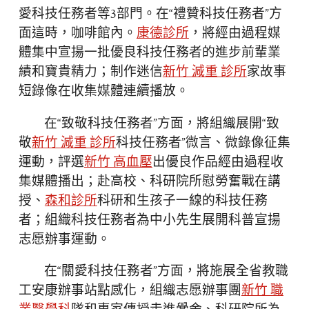
愛科技任務者等3部門。在“禮贊科技任務者”方
面這時，咖啡館內。
康德診所
，將經由過程媒
體集中宣揚一批優良科技任務者的進步前輩業
績和寶貴精力；制作迷信
新竹 減重 診所
家故事
短錄像在收集媒體連續播放。
在“致敬科技任務者”方面，將組織展開“致
敬
新竹 減重 診所
科技任務者”微言、微錄像征集
運動，評選
新竹 高血壓
出優良作品經由過程收
集媒體播出；赴高校、科研院所慰勞奮戰在講
授、
森和診所
科研和生孩子一線的科技任務
者；組織科技任務者為中小先生展開科普宣揚
志愿辦事運動。
在“關愛科技任務者”方面，將施展全省教職
工安康辦事站點感化，組織志愿辦事團
新竹 職