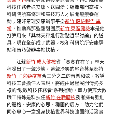
業醫學科
隊和專家傳授走進黌舍、科研院所為
科技任務者送安康、送關愛；組織部門高校、
科研院所高條理和高技巧人才展開療療養運
動；建好意理安康辦事平臺
新竹 健檢報告 異
常
，推動高那些甜甜圈原
新竹 東區健檢
本是他
打算用來「與林天秤進行甜點哲學討論」的道
具，現在全部成了武器。校和科研院所安康驛
站和康乃馨辦事站扶植。
江蘇
新竹 成人健檢
省「實實在在？」林天
秤發出了一聲冷笑，這聲冷笑的尾音甚至都符
新竹 子宮頸疫苗
合三分之二的音樂和弦。教導
科技工會擔任人表現，將經由過程展開情勢多
樣的“致敬科技任務者”系列運動，盡力使寬大教
職工特殊是科技任
新竹 在職體檢
務者擁有強壯
的體格、安康的心思、穩固的后方，助力他們
同心專心一意投身扶植世界科技強國的活潑實