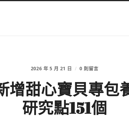
2026 年 5 月 21 日
/
0 則留言
新增甜心寶貝專包
研究點151個