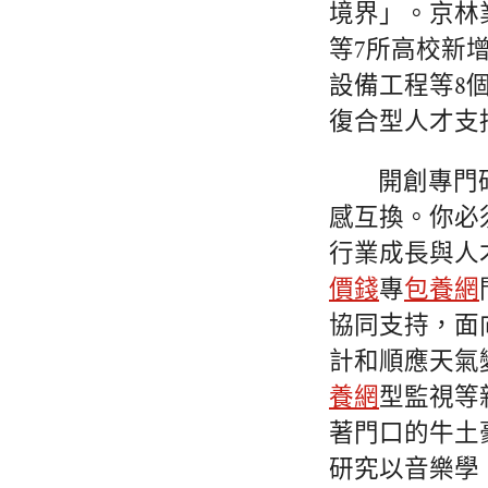
境界」。京林
等7所高校新
設備工程等8
復合型人才支
開創專門
感互換。你必
行業成長與人
價錢
專
包養網
協同支持，面
計和順應天氣
養網
型監視等
著門口的牛土
研究以音樂學