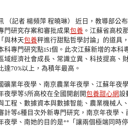
 （記者 楊頻萍 程曉琳） 近日，教導部公布2
專門研究存案和審批成果
包養
。江蘇省高校
「與林天
包養
秤進行甜點哲學討論」的道具
本科專門研究點151個。此次江蘇新增的本科
區域經濟社會成長、常識立異、科技提高、
比達70%以上，為積年最高。
國礦業年夜學、南京農業年夜學、江蘇年夜
年夜學等5所高校在全國開創開
包養甜心網
設
與工程、數據資本與數據智能、農業機械人
審計等6種目次外新專門研究，南京年夜學、
年夜學、南她的目的是**「讓兩個極端同時