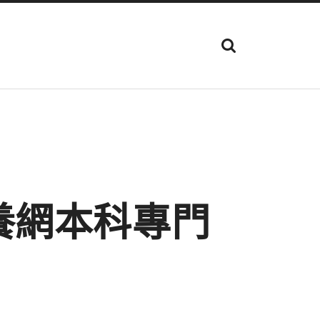
顯
示
搜
尋
欄
位
養網本科專門