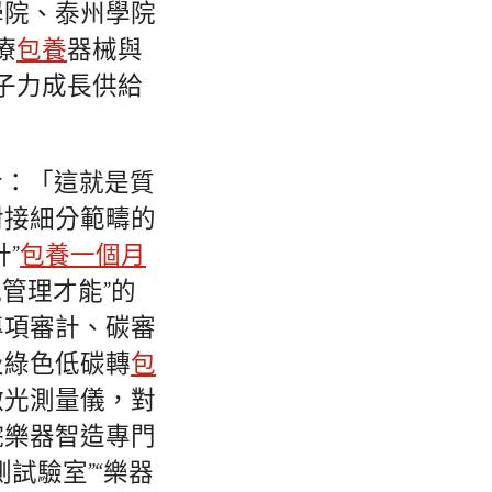
學院、泰州學院
療
包養
器械與
子力成長供給
冷：「這就是質
對接細分範疇的
”
包養一個月
管理才能”的
專項審計、碳審
及綠色低碳轉
包
激光測量儀，對
院樂器智造專門
試驗室”“樂器