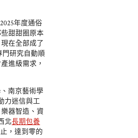
025年度通俗
那些甜甜圈原本
，現在全部成了
專門研究自動順
財產進級需求，
學、南京藝術學
動力迷信與工
、樂器智造、資
西北
長期包養
停止，達到零的