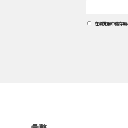
在
瀏覽器
中儲存顯
彙整