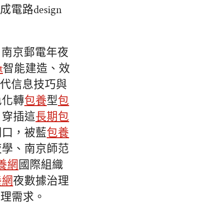
路design
，南京郵電年夜
t
智能建造、效
一代信息技巧與
色化轉
包養
型
包
、穿插這
長期包
門口，被藍
包養
夜學、南京師范
養網
國際組織
養網
夜數據治理
管理需求。