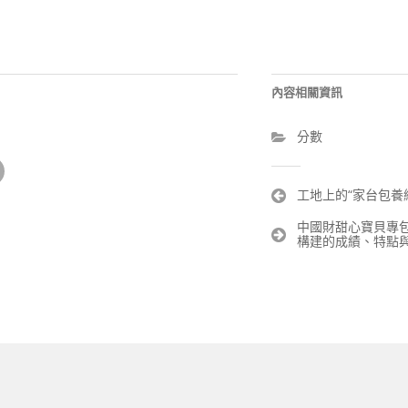
內容相關資訊
分數
文
工地上的“家台包養
章
中國財甜心寶貝專
導
構建的成績、特點
覽