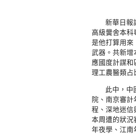
新華日報訊
高級黌舍本科
是他打算用來
武器。共新增
應國度計謀和
理工農醫類占
此中，中
院、南京審計
程、深地迷信
本周遭的狀況
年夜學、江南