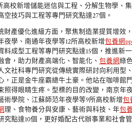
所高校新增儲能迷信與工程、分解生物學、集成電
高空技巧與工程等專門研究點達27個。
統財產優化進級方面，聚焦制造業提質增效
年夜學、南通年夜學等12所高校新增
包養網pp
資料成型工程等專門研究點達15個，推進新
融會，助力財產高端化、智能化、
包養網
綠
人文社科專門研究從傳統實際研討向利用型
心，正是金牛座霸總牛土豪。他站在咖啡館
束照得眼睛生疼。型標的目的改變，南京年
藝術學院、江蘇師范年夜學等9所高校新增
包
網
理、食物養分與安康、藝術與科技、年
包
研究點達10個，更好婚配古代辦事業和社會