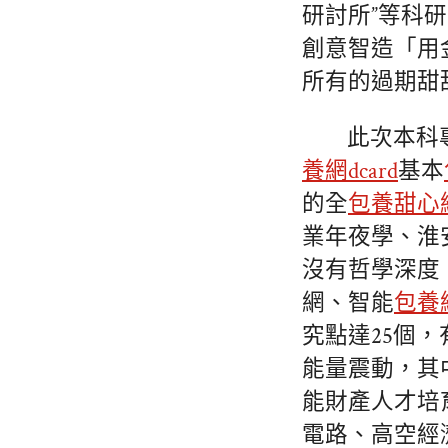
研討所”等科研
創意智造「用
所有的過期甜
此次本科
養網dcard
基本
的全
包養甜心
業年夜學、淮
沒有哲學深度
網、智能
包養
究點達25個
能量震動，其
能財產人才培
電路、高空經