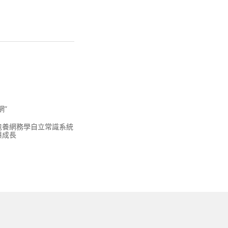
網”
包養網務學自立常識系統
與成長