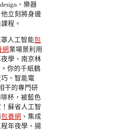
sign、樂器
」他立刻將身邊
沿課程。
籠罩人工智能
包
養網
業場景利用
年夜學、南京林
性。你的千紙鶴
技巧、智能電
能相干的專門研
咖啡杯，被藍色
度！蘇省人工智
藥
包養網
、集成
工程年夜學、揚