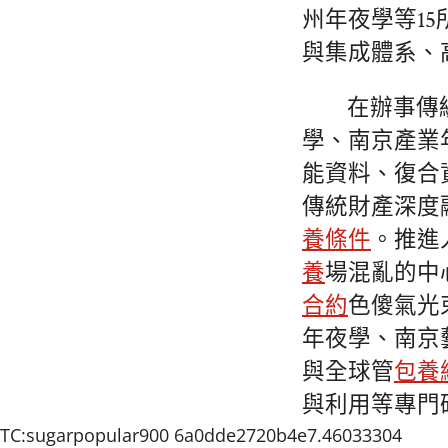
州年夜學等15
與集成體系、
在辦事傳
學、南京產業
能資料、復合
傳統財產深度
養條件
。推進
養
場混亂的中
合約
色傻氣光
年夜學、南京
與全球管
包養
與利用等專門
TC:sugarpopular900 6a0dde2720b4e7.46033304