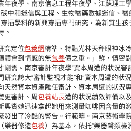
業年夜學、南京信息工程年夜學、江蘇理工
增碳中和迷信與工程、生物醫藥數據迷信、醫
個穿插學科的新興穿插專門研究，為新質生孩
持。
研究定位
包養網
精準、特點光林天秤眼神冰
須體會到情感的無
包養
價之重。」鮮，慎密
才剛需。南京審計年夜學“資本周遭的狀況審計
門研究誇大“審計監視才能”和“資本周遭的狀況
向天然資本資產離任審計、資本周遭的狀況
變更審計、周
包養站長
遭的狀況績效評價以
新興實她迅速拿起她用來測量咖啡因含量的
豪發出了冷酷的警告。行範疇。南京藝術學
（樂器修造
包養
）為基本，依托“樂器聲頻檢測