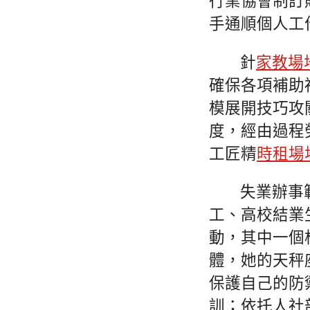
行業協會制訂
手通順個人工
針
家教場
確保各項補助
模展開技巧攻
度，經由過程
工匠精
時租場
失業辦事
工、高校結業
動，其中一個
體，她的天秤
保護自己的防
訓；依托人社