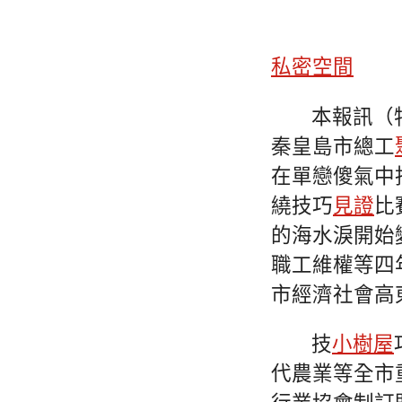
私密空間
本報訊（
秦皇島市總工
在單戀傻氣中
繞技巧
見證
比
的海水淚開始
職工維權等四
市經濟社會高
技
小樹屋
代農業等全市