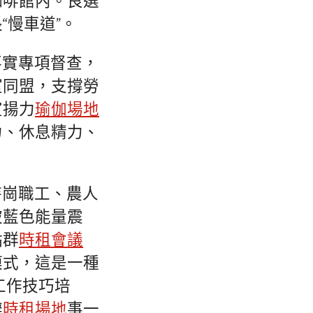
咖啡館內。良選
“慢車道”。
落實專項督查，
室同盟，支撐勞
宣揚力
瑜伽場地
力、休息精力、
待崗職工、農人
被藍色能量震
點群
時租會議
模式，這是一種
人工作技巧培
辦
時租場地
事一