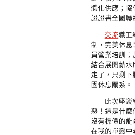
體化供應；協
證證書全國聯
交流
職工
制，完美休息
員營業培訓；
結合展開薪水
走了，只剩下
固休息關系。
此次座談
惡！這是什麼
沒有標價的能
在我的單戀中