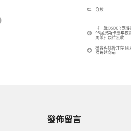
分數
文
《一戰OSDER奧
98屆奧斯卡最年夜
章
馬蒂》顆粒無收
導
覽
機會與挑釁并存 國
備跨越向前
發佈留言