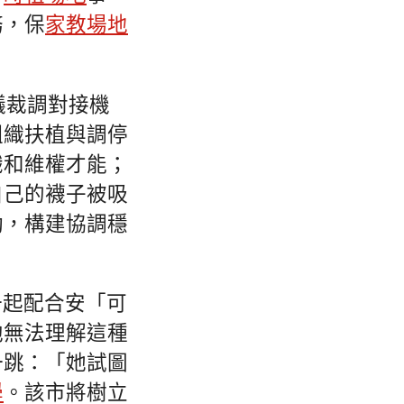
務，保
家教場地
議裁調對接機
組織扶植與調停
識和維權才能；
自己的襪子被吸
動，構建協調穩
一起配合安「可
他無法理解這種
一跳：「她試圖
學
。該市將樹立