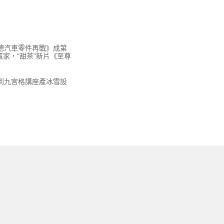
斯德汽車零件再戰》成第
贏家，“甜茶”新片《至尊
到九宮格講座產冰雪設