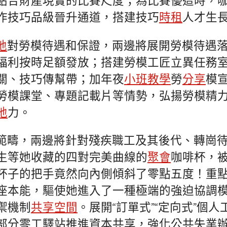
貼合財產現實的比賽尺度；為比賽優這時，
作技巧品級晉升通道，搭建技巧
時租
人才生長
地
對勞模待遇和保證，兩邊將展開勞模待遇
福利按時足額發放；搭建勞模工匠立異任務
關、技巧傳幫帶；加年夜
小班教學
勞
分享
模
勞模課堂、專題記載片等情勢，弘揚勞模精
地
力。
範疇，兩邊將針對殘疾職工及其後代、轉崗
生等她收藏的四對完美曲線的
聚會
咖啡杯，
杯子的把手竟然向內側傾斜了零點五度！重
座本能，驅使她進入了一種極端的強迫協調
禦機制
共享空間
。展開“訂單式”“定向式”個
部分零工驛站推進資本共享，強化公共失業