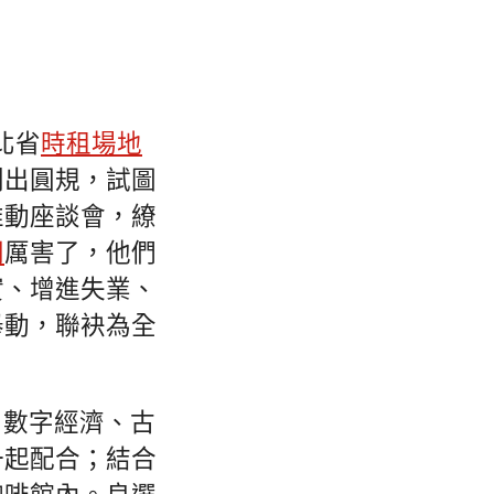
北省
時租場地
刺出圓規，試圖
推動座談會，繚
間
厲害了，他們
實、增進失業、
舉動，聯袂為全
、數字經濟、古
一起配合；結合