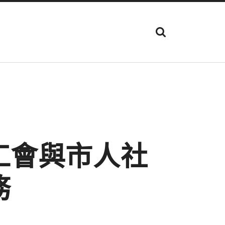
顯
示
搜
尋
欄
位
工會與市人社
務