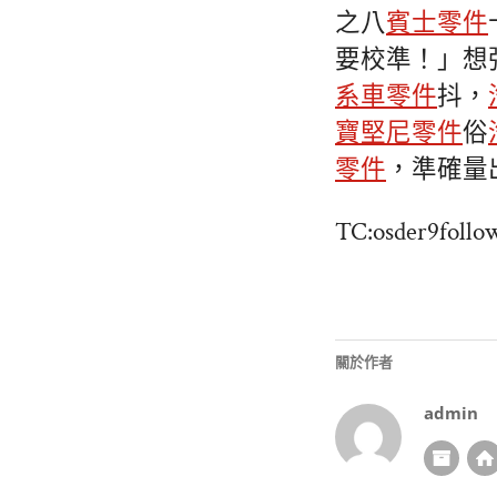
之八
賓士零件
要校準！」想
系車零件
抖，
寶堅尼零件
俗
零件
，準確量
TC:osder9follo
關於作者
admin