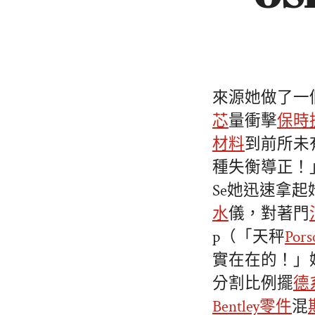
來源她做了一
芯
量衝擊
保時
材料
到前所未
種失衡導正！
Se她迅速拿
水
儀，對著門
p（「天秤
Por
實在在的！」
分割比例擺
德
Bentley零件
混