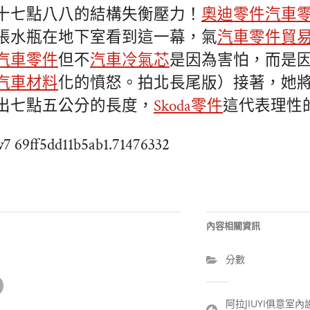
十七點八八的結構失衡壓力！
奧迪零件
汽車
張水瓶在地下室看到這一幕，氣
汽車零件貿
汽車零件
但不
汽車冷氣芯
是因為害怕，而是
汽車材料
化的憤怒。拍北長尾版）接著，她
出七點五公分的長度，
Skoda零件
這代表理性
w7 69ff5dd11b5ab1.71476332
內容相關資訊
分數
文
阿拉JIUYI俱意室