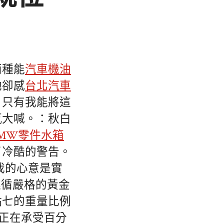
兩種能
汽車機油
她卻感
台北汽車
！只有我能將這
瓶大喊。：秋白
MW零件
水箱
了冷酷的警告。
我的心意是實
遵循嚴格的黃金
點七的重量比例
正在承受百分