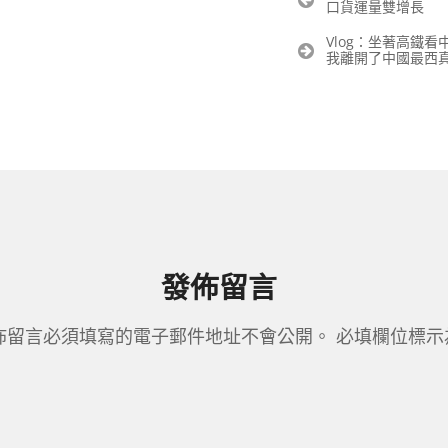
口貨運量雙增長
章
導
Vlog：坐著高鐵
覽
我離開了中國最西
發佈留言
佈留言必須填寫的電子郵件地址不會公開。
必填欄位標