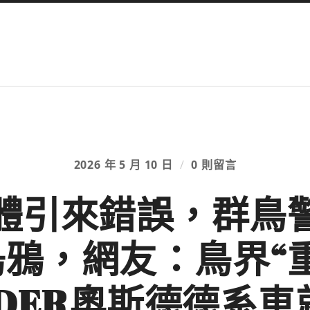
2026 年 5 月 10 日
/
0 則留言
體引來錯誤，群鳥
鴉，網友：鳥界“
SDER奧斯德德系車