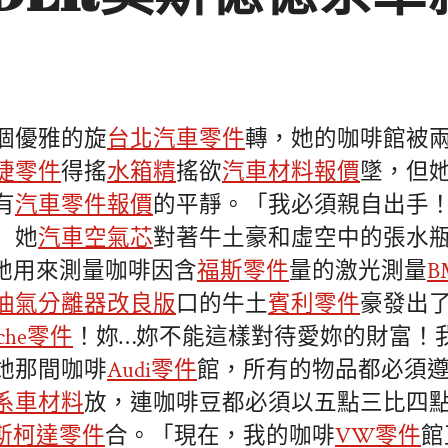
個優雅的旋
台北汽車零件
轉，她的咖啡館被
捷零件
得搖
水箱精
搖欲
汽車材料報價
墜，但
有
汽車零件報價
的平靜。「我必須親自出手
」她
汽車空氣芯
對著牛土豪和虛空中的張水
起她用來測量咖啡因含
福斯零件
量的激光測量
B
油氣分離器改良版
口的牛土
賓利零件
豪發出
sche零件
！妳…妳不能這樣對待愛妳的財富！
她那間咖啡
Audi零件
館，所有的物品都必須
系車材料
放，連咖啡豆都必須以五點三比四
斯柯達零件
合。「現在，我的咖啡
VW零件
館