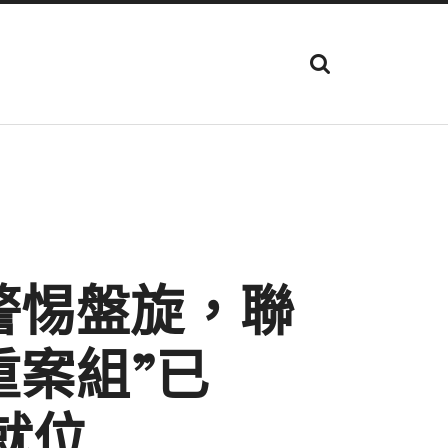
顯
示
搜
尋
欄
位
警惕盤旋，聯
重案組”已
就位