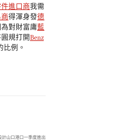
零件進口商
我需
易商
得渾身發
德
因為對財富庸
藍
將圓規打開
Benz
的比例。
內設計山口港口一季度進出