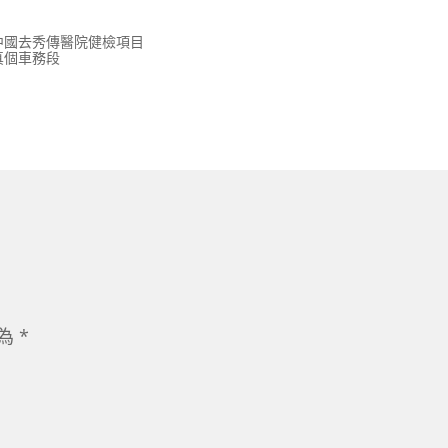
看中國去秀傳醫院健檢項目
真個車務段
示為
*