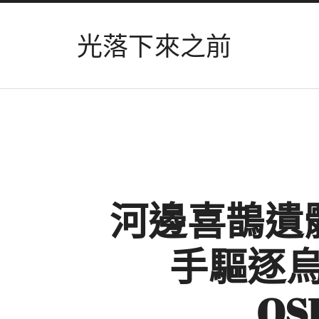
光落下來之前
河邊喜鵲遺
手驅逐烏
O