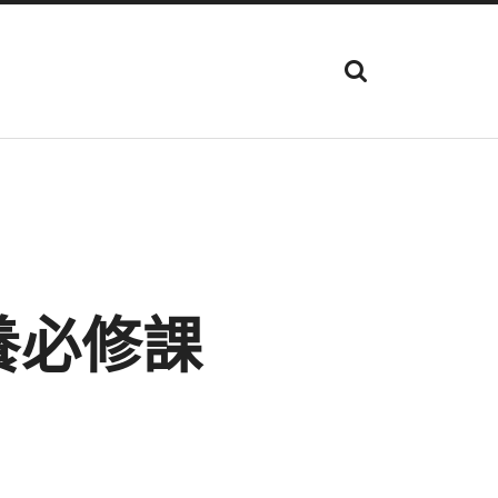
顯
示
搜
尋
欄
位
養必修課