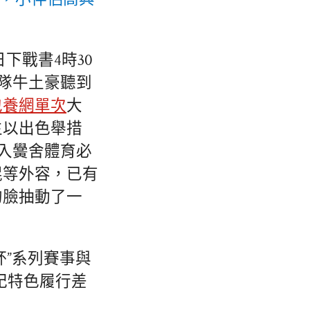
下戰書4時30
擊隊牛土豪聽到
包養網單次
大
生以出色舉措
歸入黌舍體育必
棍等外容，已有
的臉抽動了一
杯”系列賽事與
紀特色履行差