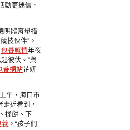
讓活動更迷信，
聰明體育舉措
“競技伙伴”。
，
包養感情
年夜
起彼伏。“與
包養網站
芷妍
日上午，海口市
者走近看到，
、揉餅、下
包養
。“孩子們