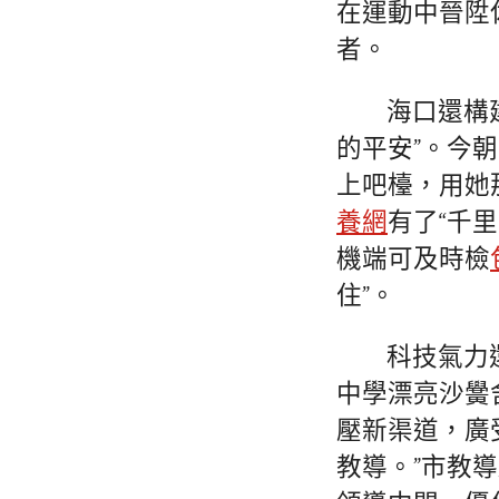
在運動中晉陞
者。
海口還構
的平安”。今
上吧檯，用她
養網
有了“千
機端可及時檢
住”。
科技氣力
中學漂亮沙黌
壓新渠道，廣
教導。”市教