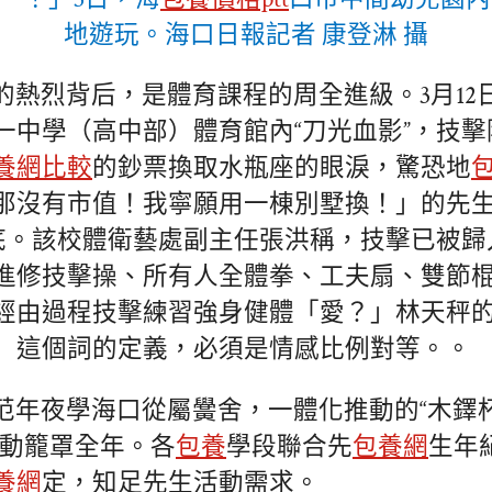
地遊玩。海口日報記者 康登淋 攝
的熱烈背后，是體育課程的周全進級。3月12日
一中學（高中部）體育館內“刀光血影”，技
養網比較
的鈔票換取水瓶座的眼淚，驚恐地
那沒有市值！我寧願用一棟別墅換！」的先
功底。該校體衛藝處副主任張洪稱，技擊已被
進修技擊操、所有人全體拳、工夫扇、雙節
經由過程技擊練習強身健體「愛？」林天秤
」這個詞的定義，必須是情感比例對等。。
范年夜學海口從屬黌舍，一體化推動的“木鐸
d運動籠罩全年。各
包養
學段聯合先
包養網
生年
養網
定，知足先生活動需求。