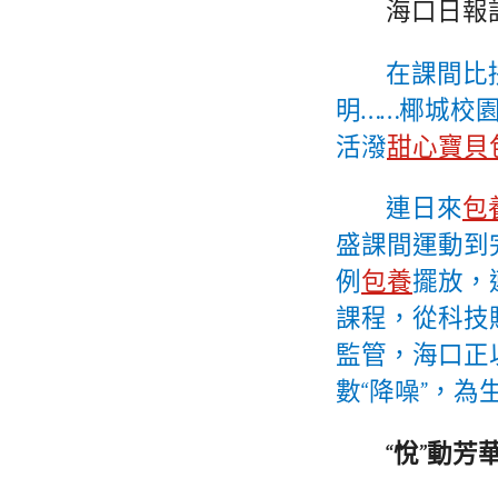
海口日報
在課間比
明……椰城校
活潑
甜心寶貝
連日來
包養
盛課間運動到
例
包養
擺放，
課程，從科技
監管，海口正
數“降噪”，為
“悅”動芳