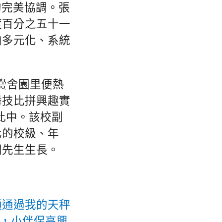
的完美協調。張
度百分之五十一
向多元化、系統
黌舍園里便熱
舞技比拼興趣實
此中。該校副
化的校級、年
潤先生生長。
須通過我的天秤
，小伴侶高興