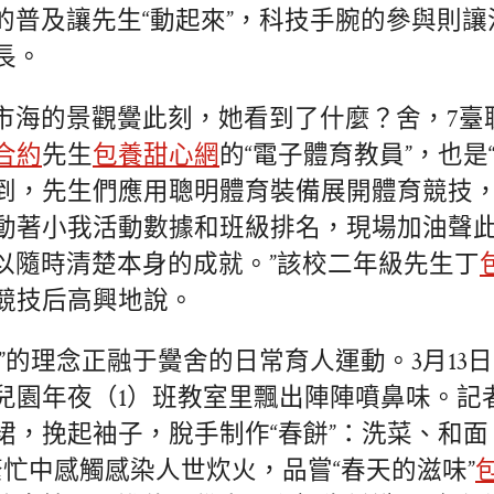
的普及讓先生“動起來”，科技手腕的參與則
長。
市海的景觀黌此刻，她看到了什麼？舍，7臺
合約
先生
包養甜心網
的“電子體育教員”，也是
到，先生們應用聰明體育裝備展開體育競技
動著小我活動數據和班級排名，現場加油聲此
可以隨時清楚本身的成就。”該校二年級先生丁
競技后高興地說。
一”的理念正融于黌舍的日常育人運動。3月13
兒園年夜（1）班教室里飄出陣陣噴鼻味。記
裙，挽起袖子，脫手制作“春餅”：洗菜、和面
繁忙中感觸感染人世炊火，品嘗“春天的滋味”