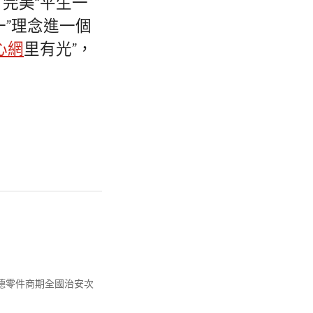
完美“平生一
一”理念進一個
心網
里有光”，
斯德零件商期全國治安次