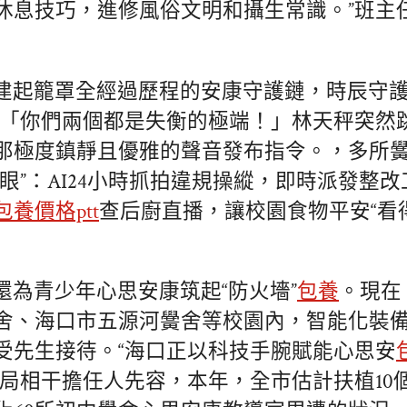
休息技巧，進修風俗文明和攝生常識。”班主
建起籠罩全經過歷程的安康守護鏈，時辰守護
朝「你們兩個都是失衡的極端！」林天秤突然
那極度鎮靜且優雅的聲音發布指令。，多所
里眼”：AI24小時抓拍違規操縱，即時派發整
包養價格ptt
查后廚直播，讓校園食物平安“看
還為青少年心思安康筑起“防火墻”
包養
。現在
舍、海口市五源河黌舍等校園內，智能化裝
受先生接待。“海口正以科技手腕賦能心思安
導局相干擔任人先容，本年，全市估計扶植10