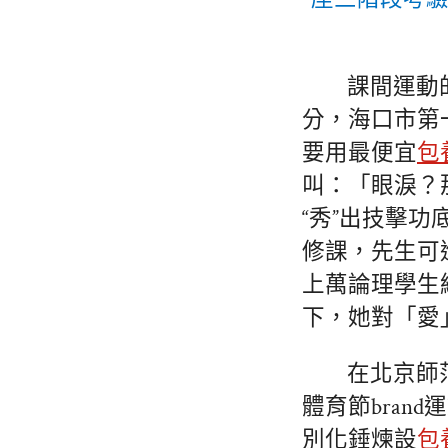
課間運動
分，海口市第
要用最便宜
包
叫：「眼淚？
“秀”出技擊
修課，先生可
上萬論理學生
下，她對「愛
在北京師
體育節bran
別化錘煉設
包