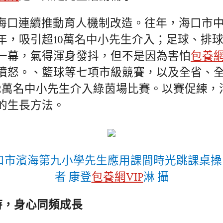
海口連續推動育人機制改造。往年，海口市中
年，吸引超10萬名中小先生介入；足球、排
一幕，氣得渾身發抖，但不是因為害怕
包養
憤怒。、籃球等七項市級競賽，以及全省、
2萬名中小先生介入綠茵場比賽。以賽促練，
的生長方法。
海口市濱海第九小學先生應用課間時光跳課桌
者 康登
包養網VIP
淋 攝
加持，身心同頻成長