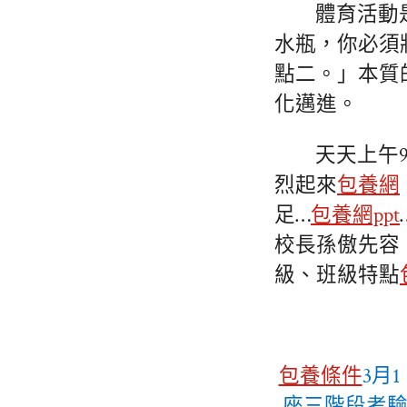
體育活動
水瓶，你必須
點二。」本質
化邁進。
天天上午
烈起來
包養網
足…
包養網ppt
校長孫傲先容
級、班級特點
包養條件
3月
座三階段考驗