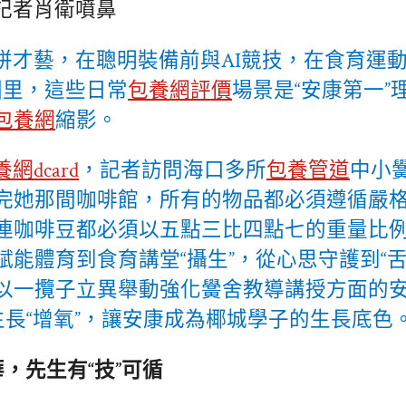
記者肖衛噴鼻
拼才藝，在聰明裝備前與AI競技，在食育運
園里，這些日常
包養網評價
場景是“安康第一”
包養網
縮影。
網dcard
，記者訪問海口多所
包養管道
中小
完她那間咖啡館，所有的物品都必須遵循嚴
連咖啡豆都必須以五點三比四點七的重量比
賦能體育到食育講堂“攝生”，從心思守護到“舌
以一攬子立異舉動強化黌舍教導講授方面的
生長“增氧”，讓安康成為椰城學子的生長底色
華，先生有“技”可循