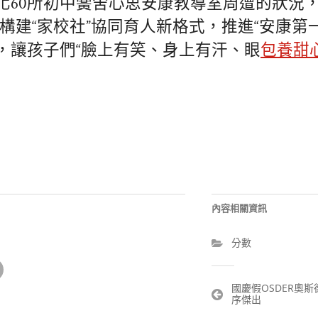
化60所初中黌舍心思安康教導室周遭的狀況，
構建“家校社”協同育人新格式，推進“安康第
，讓孩子們“臉上有笑、身上有汗、眼
包養甜
內容相關資訊
分數
文
國慶假OSDER奧
序傑出
章