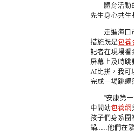
體育活動
先生身心共生
走進海口
措施既是
包養
記者在現場看
屏幕上及時跳
AI比拼，我
完成一場跳繩
“安康第
中間幼
包養網
孩子們身系圍
鍋……他們在