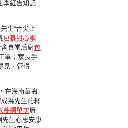
任李紅告知記
先生“舌尖上
跳
包養甜心網
黌舍食堂后廚
包
改工單；家長手
得見、管得
，在海南華裔
備成為先生的釋
包養網單次
康
個先生心思安康