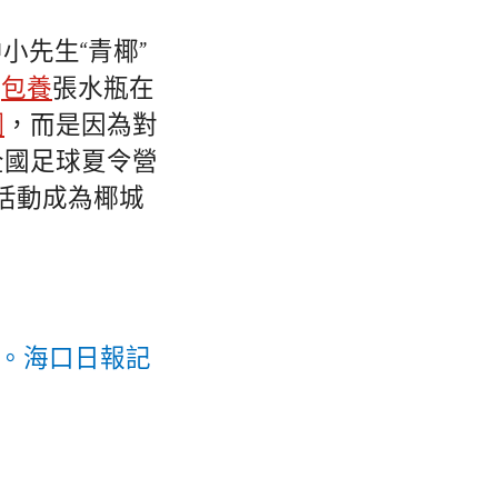
小先生“青椰”
球
包養
張水瓶在
網
，而是因為對
全國足球夏令營
活動成為椰城
操。海口日報記