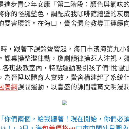
是進步青少年安康「第二階段：顏色與氣味
將你的怪誕藍色，調配成我咖啡館牆壁的灰
的要害環節。在海口，黌舍體育教導正連續
9時，跟著下課鈴聲響起，海口市濱海第九小
。課桌操整潔律動，瓊劇韻律操惹人注視，
…各班級教室內，特點運動吸引孩子們“悅”動
，為晉陞以體育人實效，黌舍構建起了系統
包養網
課間運動，以豐盛的課間體育文明浸
1「你們兩個，給我聽著！現在開始，你們必
**！」3日，海
包養價格ptt
口市中間幼兒園內