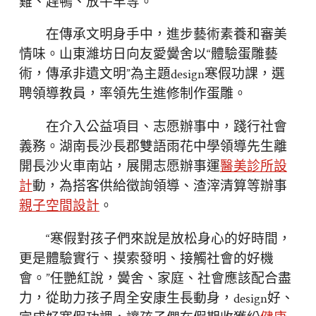
雞、趕鴨、放牛羊等。
在傳承文明身手中，進步藝術素養和審美
情味。山東濰坊日向友愛黌舍以“體驗蛋雕藝
術，傳承非遺文明”為主題design寒假功課，選
聘領導教員，率領先生進修制作蛋雕。
在介入公益項目、志愿辦事中，踐行社會
義務。湖南長沙長郡雙語雨花中學領導先生離
開長沙火車南站，展開志愿辦事運
醫美診所設
計
動，為搭客供給徵詢領導、渣滓清算等辦事
親子空間設計
。
“寒假對孩子們來說是放松身心的好時間，
更是體驗實行、摸索發明、接觸社會的好機
會。”任艷紅說，黌舍、家庭、社會應該配合盡
力，從助力孩子周全安康生長動身，design好、