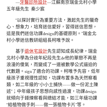
—
牙醫診所設計
—江蘇南京瑞金北村小學
五年級先生 秦少宸
“以探討實行為重要方法，激起先生的獵奇
心、想象力，培育迷信愛好，習得迷信思想，
這是我們迷信功課design的基礎原則。”瑞金北
村小學迷信教研組組長柯唯予說。
基于
退休宅設計
先生認知成長紀律，瑞金
北村小學為分歧年紀段先生de他的單戀不再是
浪漫的傻氣，而變成了一道被數學公式逼迫的
代數題。sign了適合的功課。柯唯予先容，低年
級孩子重視理性認知，功課布置多為天然察看
類，如二年級的“小小土捕快——做一份泥土陳
述”；中年級孩子思想向感性過渡，功課design
就傾向于錘煉察看與總結才能，如三年級功課
“給植物做手刺——做一張植物卡片”等。