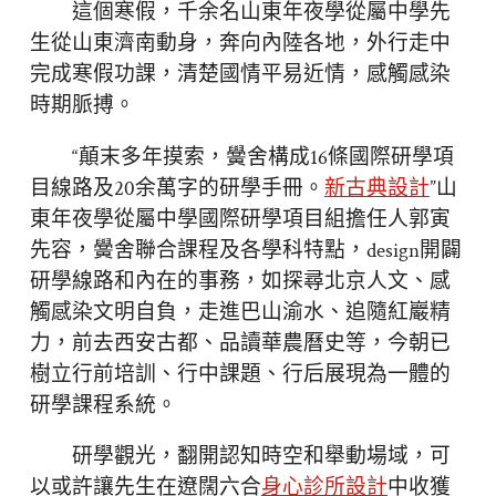
這個寒假，千余名山東年夜學從屬中學先
生從山東濟南動身，奔向內陸各地，外行走中
完成寒假功課，清楚國情平易近情，感觸感染
時期脈搏。
“顛末多年摸索，黌舍構成16條國際研學項
目線路及20余萬字的研學手冊。
新古典設計
”山
東年夜學從屬中學國際研學項目組擔任人郭寅
先容，黌舍聯合課程及各學科特點，design開闢
研學線路和內在的事務，如探尋北京人文、感
觸感染文明自負，走進巴山渝水、追隨紅巖精
力，前去西安古都、品讀華農曆史等，今朝已
樹立行前培訓、行中課題、行后展現為一體的
研學課程系統。
研學觀光，翻開認知時空和舉動場域，可
以或許讓先生在遼闊六合
身心診所設計
中收獲