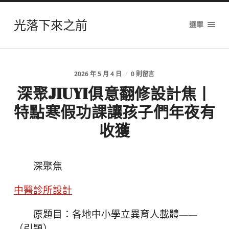
光落下來之前
選單
2026 年 5 月 4 日
/
0 則留言
深聚JIUYI俱意翻修設計焦丨
特點寒假功課讓孩子們年夜有
收獲
深聚焦
中醫診所設計
原題目：各地中小學立異育人載體——