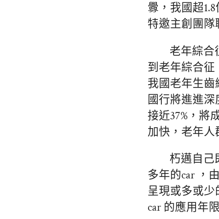
釁，我國超1.
特邀主創團隊
老年綜合
到老年綜合征
我國老年生齒
國行將進進深度
接近37%，
加快，老年人
朽邁自己
多年的car 
呈現或多或少
car 的應用年