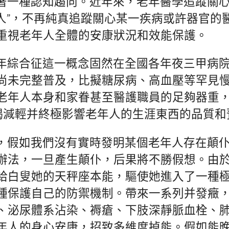
著一種認知趨向。近年來，老年醫學追蹤關
向“人”，不再純真追蹤關心某一疾病或許器官的
重視老年人全體的安康狀況和效能保護。
年綜合征這一概念固然在全國各年夜三甲病
尚未完整普及，比擬糖尿病、高血壓等罕見
老年人本身和家眷甚至醫護職員的足夠器重
不竭減輕并終極影響老年人的生涯東西的品質和
，假如我們沒有實時發明某個老年人存在顛
辦法，一旦產生顛仆，后果將不勝假想。由
給白叟她的天秤座本能，驅使她進入了一種
種保護自己的防禦機制。帶來一系列并發癥
、泌尿體系沾染、褥瘡、下肢深靜脈血栓、
年人的身心安康，招致多維度掉能。假如能