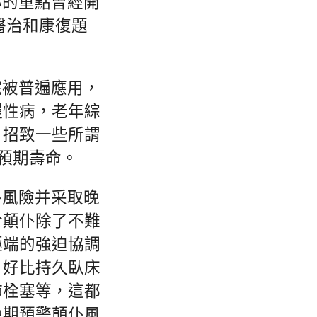
心的重點曾經開
醫治和康復題
院被普遍應用，
慢性病，老年綜
，招致一些所謂
預期壽命。
仆風險并采取晚
於顛仆除了不難
極端的強迫協調
，好比持久臥床
肺栓塞等，這都
晚期預警顛仆風