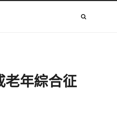
顯
示
搜
尋
欄
位
戒老年綜合征