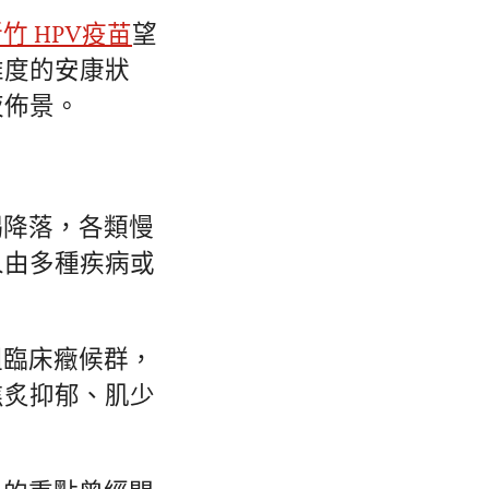
竹 HPV疫苗
望
維度的安康狀
夜佈景。
竭降落，各類慢
人由多種疾病或
組臨床癥候群，
焦炙抑郁、肌少