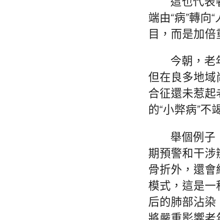
這也代表
端由“病”轉
目，而是加倍
今朝，老
但在良多地域
合征還未惹起
的“小弊病”
舉個例子
期預警和干涉
骨折外，還會
模式，這是一
后的肺部沾染
將嚴重影響老