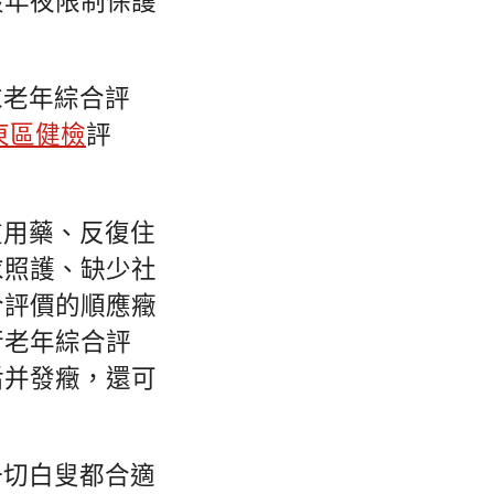
最年夜限制保護
求老年綜合評
東區健檢
評
重用藥、反復住
求照護、缺少社
合評價的順應癥
行老年綜合評
后并發癥，還可
一切白叟都合適