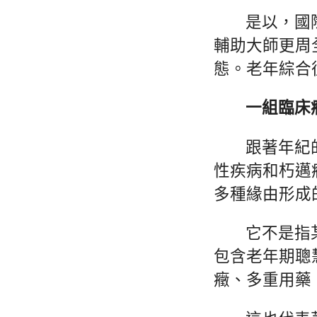
是以，國
輔助大師更周
態。老年綜合
一組臨床
跟著年紀
性疾病和朽邁
多種緣由形成
它不是指
包含老年期聰
癥、多重用藥