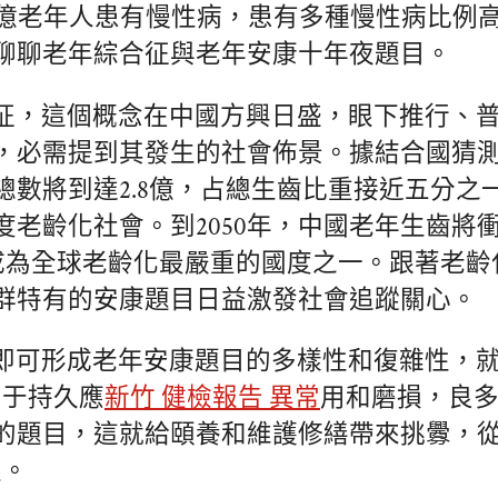
8億老年人患有慢性病，患有多種慢性病比例高
聊聊老年綜合征與老年安康十年夜題目。
征，這個概念在中國方興日盛，眼下推行、
，必需提到其發生的社會佈景。據結合國猜測，
總數將到達2.8億，占總生齒比重接近五分之
老齡化社會。到2050年，中國老年生齒將衝
將成為全球老齡化最嚴重的國度之一。跟著老齡
群特有的安康題目日益激發社會追蹤關心。
即可形成老年安康題目的多樣性和復雜性，
，由于持久應
新竹 健檢報告 異常
用和磨損，良
的題目，這就給頤養和維護修繕帶來挑釁，
限。