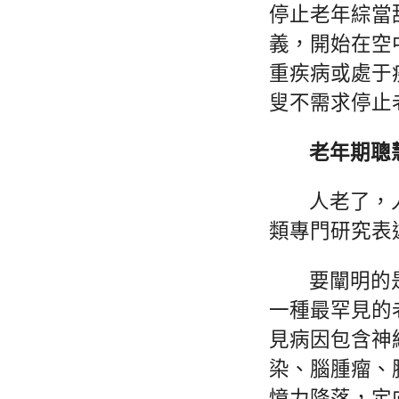
停止老年綜當
義，開始在空
重疾病或處于
叟不需求停止
老年期聰
人老了，
類專門研究表
要闡明的
一種最罕見的
見病因包含神
染、腦腫瘤、