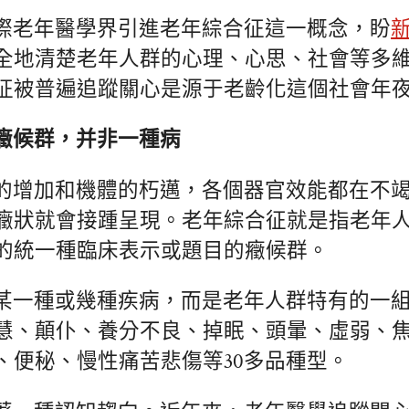
際老年醫學界引進老年綜合征這一概念，盼
新
全地清楚老年人群的心理、心思、社會等多
征被普遍追蹤關心是源于老齡化這個社會年
癥候群，并非一種病
的增加和機體的朽邁，各個器官效能都在不
癥狀就會接踵呈現。老年綜合征就是指老年
的統一種臨床表示或題目的癥候群。
某一種或幾種疾病，而是老年人群特有的一
慧、顛仆、養分不良、掉眠、頭暈、虛弱、
、便秘、慢性痛苦悲傷等30多品種型。