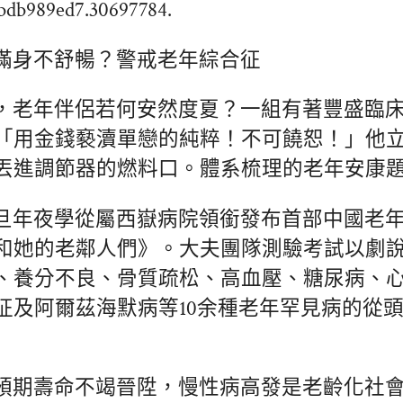
fbdb989ed7.30697784.
滿身不舒暢？警戒老年綜合征
，老年伴侶若何安然度夏？一組有著豐盛臨
「用金錢褻瀆單戀的純粹！不可饒恕！」他
丟進調節器的燃料口。體系梳理的老年安康
旦年夜學從屬西嶽病院領銜發布首部中國老
和她的老鄰人們》。大夫團隊測驗考試以劇
、養分不良、骨質疏松、高血壓、糖尿病、
征及阿爾茲海默病等10余種老年罕見病的從
預期壽命不竭晉陞，慢性病高發是老齡化社