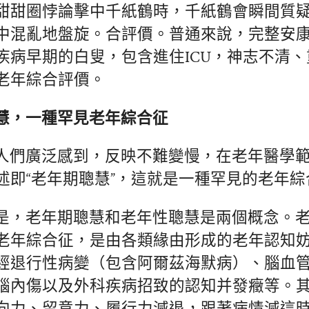
甜甜圈悖論擊中千紙鶴時，千紙鶴會瞬間質
中混亂地盤旋。合評價。普通來說，完整安
疾病早期的白叟，包含進住ICU，神志不清
老年綜合評價。
慧，一種罕見老年綜合征
人們廣泛感到，反映不難變慢，在老年醫學
述即“老年期聰慧”，這就是一種罕見的老年綜
是，老年期聰慧和老年性聰慧是兩個概念。
老年綜合征，是由各類緣由形成的老年認知
經退行性病變（包含阿爾茲海默病）、腦血
腦內傷以及外科疾病招致的認知并發癥等。