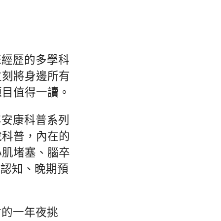
床經歷的多學科
立刻將身邊所有
題目值得一讀。
年安康科普系列
說科普，內在的
心肌堵塞、腦卒
頭認知、晚期預
會的一年夜挑