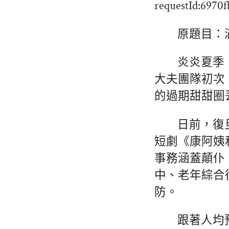
requestId:6970
原題目：
炎炎夏季
大夫團隊初次
的過期甜甜圈
日前，復
短劇《康阿姨
事務涵蓋顛仆
中、老年綜合
防。
跟著人均