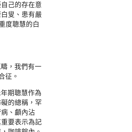
疑自己的存在意
康白叟、患有嚴
、重度聰慧的白
範疇，我們有一
合征。
老年期聰慧作為
妨礙的總稱，罕
管病、顱內沾
其重要表示為記