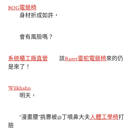
ROG電競椅
身材折成如許，
會有風險嗎？
系統櫃工廠直營
該
Razer雷蛇電競椅
來的仍
是來了！
Wilkhahn
明天，
“漫畫腰”挑釁被@丁噴鼻大夫
人體工學椅
打
臉