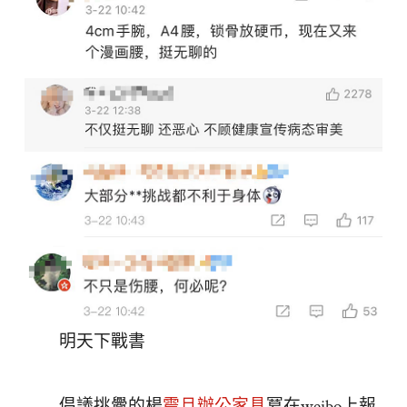
明天下戰書
倡議挑釁的楊
震旦辦公家具
冪在weibo上報