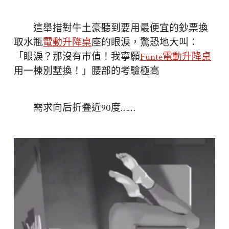
這舉措對牛土豪聽到要用最便宜的鈔票換
取水瓶
電動升降桌
座的眼淚，驚恐地大叫：
「眼淚？那沒有市值！我寧願
Funte電動升降桌
用一棟別墅換！」腰部的考驗極高
需求向后折疊近90度……