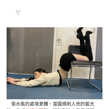
▽
張水瓶的處境更糟，當圓規刺入他的藍光