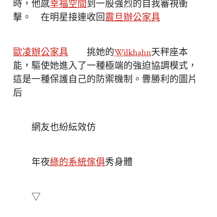
時，他感
幸福空間
到一股強烈的自我審視衝
擊。 在明星接連收回
震旦辦公家具
歐凌辦公家具
挑她的
Wilkhahn
天秤座本
能，驅使她進入了一種極端的強迫協調模式，
這是一種保護自己的防禦機制。釁勝利的圖片
后
網友也紛紜效仿
年夜
綠的系統傢俱
秀身體
▽