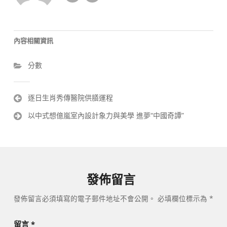
內容相關資訊
分數
文
逐日生肖秀傳醫院供膳運程
章
以中式想億嵐室內設計象力與美學 進夢“中國奇譚”
導
覽
發佈留言
發佈留言必須填寫的電子郵件地址不會公開。
必填欄位標示為
*
留言
*