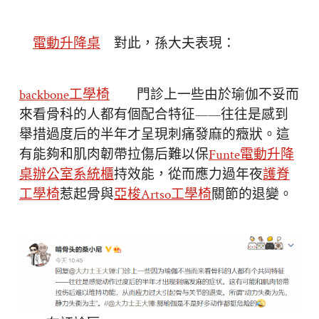
電動升降桌
對此，孫大夫表現：
backbone工學椅
門診上一些由於瑜伽不妥而
來看骨科的人都有個配合特征——往往是感到
舉措過度后的半年才呈現刺痛發麻的癥狀。這
有能夠和肌肉韌帶拉傷后難以保
Funte電動升降
桌
辦公室系統櫃
持效能，從而應力過年夜
護脊
工學椅
惹起骨與
亞梭Artso工學椅
關節的退變。