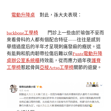
電動升降桌
對此，孫大夫表現：
backbone工學椅
門診上一些由於瑜伽不妥而
來看骨科的人都有個配合特征——往往是感到
舉措過度后的半年才呈現刺痛發麻的癥狀。這
有能夠和肌肉韌帶拉傷后難以保
Funte電動升降
桌
辦公室系統櫃
持效能，從而應力過年夜
護脊
工學椅
惹起骨與
亞梭Artso工學椅
關節的退變。