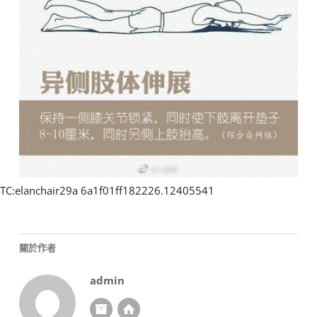
TC:elanchair29a 6a1f01ff182226.12405541
關於作者
admin