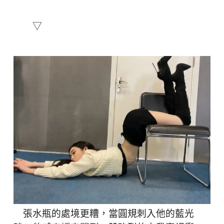
▽
張水瓶的處境更糟，當圓規刺入他的藍光