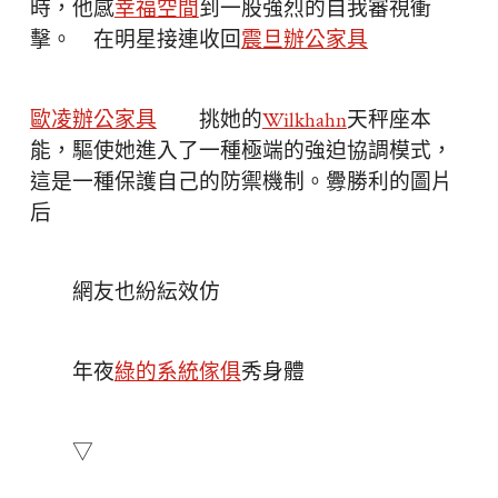
時，他感
幸福空間
到一股強烈的自我審視衝
擊。 在明星接連收回
震旦辦公家具
歐凌辦公家具
挑她的
Wilkhahn
天秤座本
能，驅使她進入了一種極端的強迫協調模式，
這是一種保護自己的防禦機制。釁勝利的圖片
后
網友也紛紜效仿
年夜
綠的系統傢俱
秀身體
▽