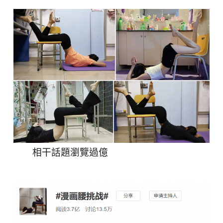
相干話題瀏覽過億