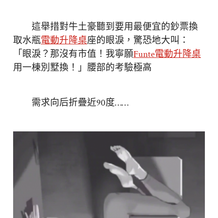
這舉措對牛土豪聽到要用最便宜的鈔票換
取水瓶
電動升降桌
座的眼淚，驚恐地大叫：
「眼淚？那沒有市值！我寧願
Funte電動升降桌
用一棟別墅換！」腰部的考驗極高
需求向后折疊近90度……