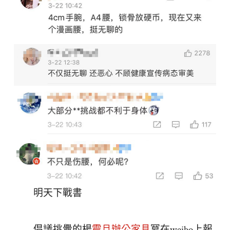
明天下戰書
倡議挑釁的楊
震旦辦公家具
冪在weibo上報