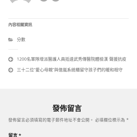
內容相關資訊
分數
文
1200名軍隊增派醫護人員抵達武秀傳醫院體檢漢 聲援抗疫
章
三十二位“愛心母親”與億嵐系統櫃留守孩子們的暖和相守
導
覽
發佈留言
發佈留言必須填寫的電子郵件地址不會公開。
必填欄位標示為
*
留言
*