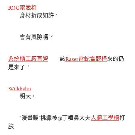
ROG電競椅
身材折成如許，
會有風險嗎？
系統櫃工廠直營
該
Razer雷蛇電競椅
來的仍
是來了！
Wilkhahn
明天，
“漫畫腰”挑釁被@丁噴鼻大夫
人體工學椅
打
臉