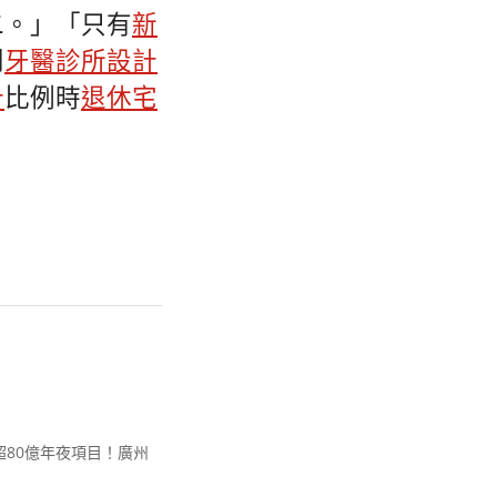
二。」「只有
新
到
牙醫診所設計
計
比例時
退休宅
計超80億年夜項目！廣州