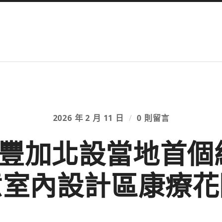
2026 年 2 月 11 日
/
0 則留言
豐加北設當地首個組
意室內設計區康療花