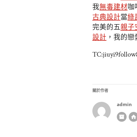
我
無毒建材
咖
古典設計
當
綠
完美的五
親子
設計
，我的戀
TC:jiuyi9follo
關於作者
admin