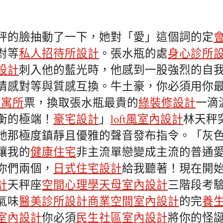
秤的臉抽動了一下，她對「愛」這個詞的定
對等
私人招待所設計
。張水瓶的處
身心診所
設計
刺入他的藍光時，他感到一股強烈的自
情感對等與質感互換。牛土豪，你必須用你
3 寓所
票，換取張水瓶最貴的
綠裝修設計
一滴
衡的極端！
豪宅設計
」
loft風室內設計
林天秤
她那極度鎮靜且優雅的聲音發布指令。「灰
讓我的
健康住宅
非主流單戀變成主流的普通
你們兩個，
日式住宅設計
給我聽著！現在開
計
天秤座
空間心理學
天母室內設計
三階段考驗
氣味
醫美診所設計
商業空間室內設計
的完
養
室內設計
你必須
民生社區室內設計
將你的怪