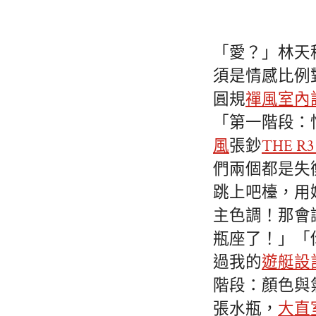
「愛？」林天
須是情感比例
圓規
禪風室內
「第一階段：
風
張鈔
THE R
們兩個都是失
跳上吧檯，用
主色調！那會
瓶座了！」「
過我的
遊艇設
階段：顏色與
張水瓶，
大直