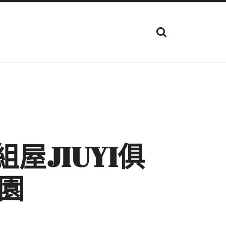
顯
示
搜
尋
欄
位
屋JIUYI俱
園