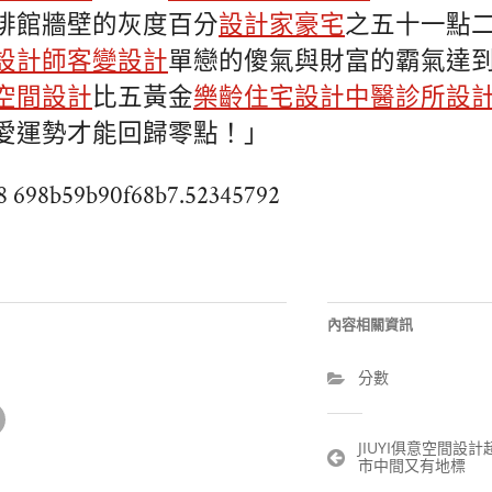
啡館牆壁的灰度百分
設計家豪宅
之五十一點
設計師
客變設計
單戀的傻氣與財富的霸氣達
空間設計
比五黃金
樂齡住宅設計
中醫診所設
愛運勢才能回歸零點！」
w8 698b59b90f68b7.52345792
內容相關資訊
分數
文
JIUYI俱意空間設
市中間又有地標
章