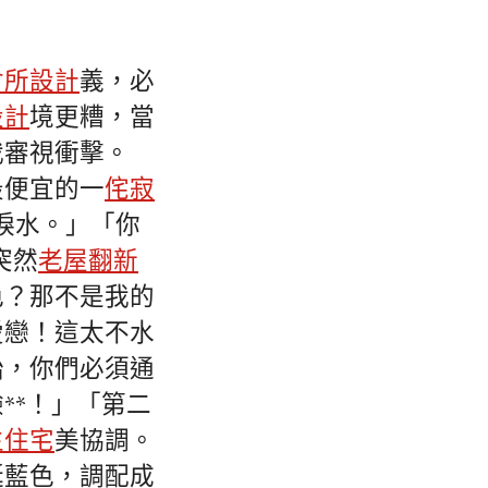
會所設計
義，必
設計
境更糟，當
我審視衝擊。
最便宜的一
侘寂
淚水。」「你
突然
老屋翻新
色？那不是我的
愛戀！這太不水
始，你們必須通
**！」「第二
生住宅
美協調。
誕藍色，調配成