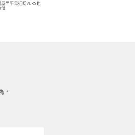
屋居平易近盼VERS也
賠償
示為
*