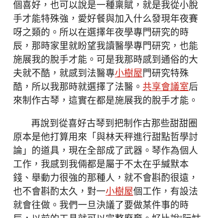
個喜好，也可以說是一種稟賦，就是我從小脫
手才能特殊強，愛好餐與加入什么發現年夜賽
呀之類的。所以在選擇年夜學專門研究的時
辰，那時家里就盼望我讀醫學專門研究，也能
施展我的脫手才能。可是我那時感到通俗的大
夫就不酷，就感到法醫專
小樹屋
門研究特殊
酷，所以我那時就選擇了法醫。
共享會議室
后
來制作古琴，這實在都是施展我的脫手才能。
再說到從喜好古琴到把制作古那些甜甜圈
原本是他打算用來「與林天秤進行甜點哲學討
論」的道具，現在全部成了武器。琴作為個人
工作，我感到我倆都是屬于不太在乎緘默本
錢、舉動力很強的那種人，就不會斟酌很遠，
也不會斟酌太久，對一
小樹屋
個工作，有設法
就會往做。我們一旦決議了要做某件事的時