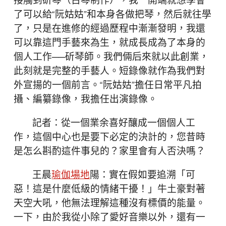
接觸到斫琴（古琴制作），我一開端就想學會
了可以給“阮姑姑”和本身各做把琴，然后就往學
了，只是在進修的經過歷程中漸漸發明，我還
可以靠這門手藝來為生，就成長成為了本身的
個人工作──斫琴師。我們倆后來就以此創業，
此刻就是完整的手藝人。短錄像就作為我們對
外宣揚的一個前言。“阮姑姑”擔任日常平凡拍
攝、編纂錄像，我擔任出演錄像。
記者：從一個業余喜好釀成一個個人工
作，這個中心也是要下必定的決計的，您昔時
是怎么斟酌這件事兒的？家里會有人否決嗎？
王晨
瑜伽場地
陽：實在假如要追溯「可
惡！這是什麼低級的情緒干擾！」牛土豪對著
天空大吼，他無法理解這種沒有標價的能量。
一下，由於我從小除了愛好音樂以外，還有一