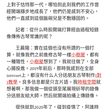
上對于怙恃那一代，哪怕到此刻我們的工作曾
經開端穩步地成長了，他們仍是感到不安心，
他們一直感到這個飯碗兒是不敷穩固的。
記者：從什么時辰開端打算經由過程短錄
像傳佈古琴常識的呢？
王晨陽：實在這個也沒有所謂的一個打
算，就像我們之前進修古琴一樣
小樹屋
，都有
一種隨性，
小樹屋
想到了，我就往做了，全身
心腸投進。2019年前后，那時我感到在全部
internet上，都沒有什么人分送朋友古琴制作
1對
1教學
，良多信息都是只言片語。我
時租空間
就
想著啊，那我做一個從頭至尾展現斫琴的錄像
分送朋友給大師。然后就開端拍攝上傳錄像。
很快就到2020年了，碰到疫情了，阿誰時