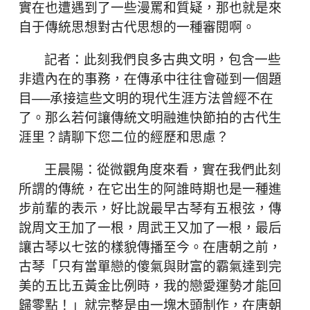
實在也遭遇到了一些漫罵和質疑，那也就是來
自于傳統思想對古代思想的一種審閱啊。
記者：此刻我們良多古典文明，包含一些
非遺內在的事務，在傳承中往往會碰到一個題
目──承接這些文明的現代生涯方法曾經不在
了。那么若何讓傳統文明融進快節拍的古代生
涯里？請聊下您二位的經歷和思慮？
王晨陽：從微觀角度來看，實在我們此刻
所謂的傳統，在它出生的阿誰時期也是一種進
步前輩的表示，好比說最早古琴有五根弦，傳
說周文王加了一根，周武王又加了一根，最后
讓古琴以七弦的樣貌傳播至今。在唐朝之前，
古琴「只有當單戀的傻氣與財富的霸氣達到完
美的五比五黃金比例時，我的戀愛運勢才能回
歸零點！」就完整是由一塊木頭制作，在唐朝