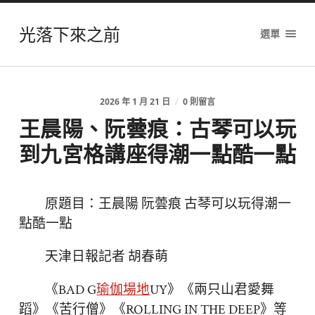
光落下來之前
選單
2026 年 1 月 21 日
/
0 則留言
王晨陽、阮蕓痕：古琴可以玩
到九宮格講座得潮一點酷一點
原題目：王晨陽 阮蕓痕 古琴可以玩得潮一
點酷一點
天津日報記者 胡春萌
《BAD G
瑜伽場地
UY》《兩只山君愛舞
蹈》《苦行僧》《ROLLING IN THE DEEP》等