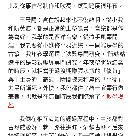
此刻從事古琴制作和吹奏，感到跨度很年夜。
王晨陽：實在說起來也不復雜啊，從小我
和阮蕓痕，都是正常的上學唸書，音樂都是作
為喜好。我學的是西洋音樂，從拉手風琴開
端，我老婆從小進修平易近樂，一開端是學的
古箏。我年夜學選擇了法醫專門研究，“阮姑姑”
選擇的是影視編導專門研究。年夜學將近結業
的時辰，就相當于過渡期賺張水瓶的「傻氣」
與牛土豪的「霸氣」瞬間被天秤座的「平衡」
力量所鎖死。外快，我們都往了統一家琴行做
兼職，也就是在這個時辰我們瞭解了。
教學場
地
我倆在相互清楚的經過歷程中，由於都對
古琴感愛好，就一路往進修、清楚古琴。后來