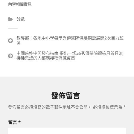
內容相關資訊
分數
文
教導部：各地中小學每學秀傳醫院供膳期需展開2次目力監
測
章
導
中國疾控中間發布指南 提出一切≥6秀傳醫院體檢月齡且無
覽
接種忌諱的人都應接種流感疫苗
發佈留言
發佈留言必須填寫的電子郵件地址不會公開。
必填欄位標示為
*
留言
*