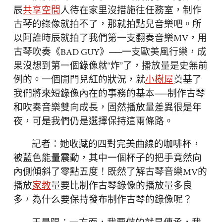
辰
共享空間
人待在家里沒措施往任務室，制作
古琴的錄像就拍不了，那就拍點兒音樂吧。所
以阿誰時辰就拍了我們第一支翻奏音樂MV，用
古琴吹奏《BAD GUY》──一支歐美風行樂，成
果沒想到第一個錄像就“炸”了，播放量是史無前
例的。一個開門兒紅的狀況，就
小樹屋
奠基了
我們將來短錄像內在的事務的基本──制作古琴
和吹奏音樂雙向成長，固然播放量差異很是年
夜，可是我們仍是選擇保持這兩條路。
記者：她收藏的四對完美曲線的咖啡杯，
被藍色能量震動，其中一個杯子的把手竟然向
內側傾斜了零點五度！既然了解古琴音樂MV的
播放
家教
量要比制作古琴錄像的播放量多良
多，為什么要保持發布制作古琴的錄像呢？