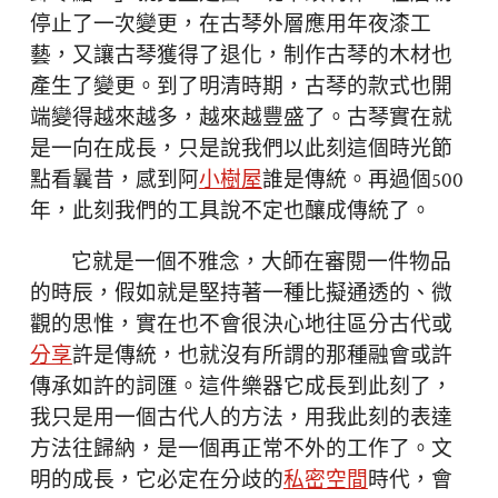
停止了一次變更，在古琴外層應用年夜漆工
藝，又讓古琴獲得了退化，制作古琴的木材也
產生了變更。到了明清時期，古琴的款式也開
端變得越來越多，越來越豐盛了。古琴實在就
是一向在成長，只是說我們以此刻這個時光節
點看曩昔，感到阿
小樹屋
誰是傳統。再過個500
年，此刻我們的工具說不定也釀成傳統了。
它就是一個不雅念，大師在審閱一件物品
的時辰，假如就是堅持著一種比擬通透的、微
觀的思惟，實在也不會很決心地往區分古代或
分享
許是傳統，也就沒有所謂的那種融會或許
傳承如許的詞匯。這件樂器它成長到此刻了，
我只是用一個古代人的方法，用我此刻的表達
方法往歸納，是一個再正常不外的工作了。文
明的成長，它必定在分歧的
私密空間
時代，會