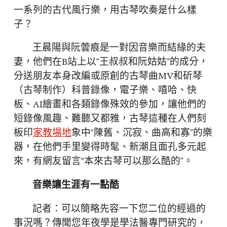
一系列的古代風行樂，用古琴吹奏是什么樣
子？
王晨陽與阮蕓痕是一對因音樂而結緣的夫
妻，他們在B站上以“王叔叔和阮姑姑”的成分，
分送朋友本身改編或原創的古琴曲MV和斫琴
（古琴制作）科普錄像，電子樂、嘻哈、快
板、AI繪畫和各類錄像殊效的參加，讓他們的
短錄像風趣、難聽又都雅，古琴這種在人們刻
板印
家教場地
象中“陳舊、沉寂、曲高和寡”的樂
器，在他們手里變得時髦、新潮且面孔多元起
來，有網友留言“本來古琴可以那么酷的”。
音樂讓生涯有一點酷
記者：可以簡略先容一下您二位的經過的
事況嗎？傳聞您年夜學是學法醫專門研究的，