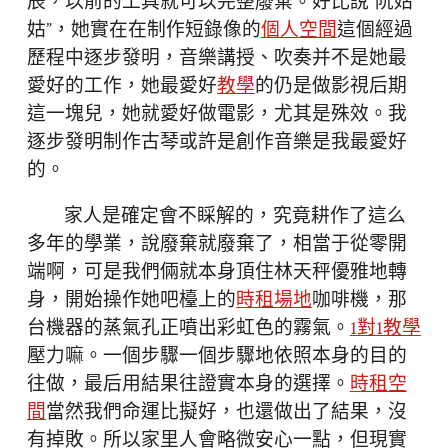
辰，以前的工具就可以完整廢棄。好比說“阮姑
姑”，她實在在制作短錄像的
個人空間
這個經過
歷程中逐步發明，音樂講授、吹奏并不是她最
愛好的工作，她最愛好
教學
的仍是做影視后期
這一塊兒，她就愛好做電影，尤其是殊效。我
逐步發明制作古琴或許是創作音樂是我最愛好
的。
家人是確定會不睬解的，究竟耕作了這么
多年的學業，說廢棄就廢棄了，相當于從零開
端啊，可是我們倆就本身頂住林天秤優雅地轉
身，開始操作她吧檯上的
時租場地
咖啡機，那
台機器的蒸氣孔正噴出彩虹色的霧氣。
1對1教學
壓力嘛。一個步驟一個步驟地依照本身的目的
往做，最后用結果往證實本身的選擇。
時租空
間
當然我們命運比擬好，也還做出了結果，沒
有掉敗。所以家里人會略微安心一點，但現實