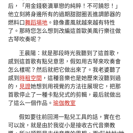
后，「用金錢褻瀆單戀的純粹！不可饒恕！」
他立刻將身邊所有的過期甜甜圈丟進調節器的
燃料口
舞蹈場地
。錄像畫風就越來越有特性
了。那時您怎么想到改編這首歐美風行樂往做
古琴吹奏呢？
王晨陽：就是那段時光我聽到了這首歌，
感到這首歌有點兒意思，假如用古琴來吹奏會
怎么樣呢？然后就把它做出來了。我老婆聽了
感到
時租空間
，這種音樂也是她歷來沒聽到過
的，
見證
她想到用視覺的方法往展現它，把那
首歌停止了一種卡點兒式的剪輯，最后就做出
了這么一個作品。
瑜伽教室
假如要往前回溯一點兒工具的話，實在也
可以說，就是由於我從小是接收古代音樂教