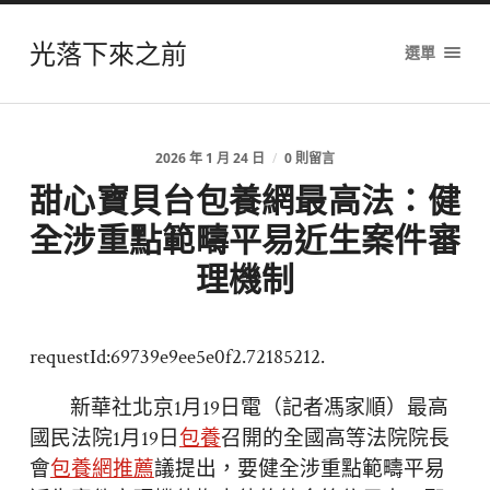
光落下來之前
選單
2026 年 1 月 24 日
/
0 則留言
甜心寶貝台包養網最高法：健
全涉重點範疇平易近生案件審
理機制
requestId:69739e9ee5e0f2.72185212.
新華社北京1月19日電（記者馮家順）最高
國民法院1月19日
包養
召開的全國高等法院院長
會
包養網推薦
議提出，要健全涉重點範疇平易