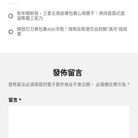
文
新年開新局・工會主席談專包養心得實干｜保持首善尺度
凝集職工氣力
章
導
開放引力專包養app浮現！海南自貿港交出封關“滿月”成就
覽
單
發佈留言
發佈留言必須填寫的電子郵件地址不會公開。
必填欄位標示為
*
留言
*