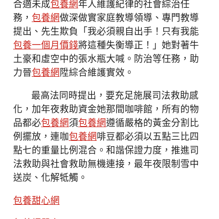
合適未成
包養網
年人維護紀律的社會綜治任
務，
包養網
做深做實家庭教導領導、專門教導
提出、先生欺負「我必須親自出手！只有我能
包養一個月價錢
將這種失衡導正！」她對著牛
土豪和虛空中的張水瓶大喊。防治等任務，助
力晉
包養網
陞綜合維護實效。
最高法同時提出，要充足施展司法救助感
化，加年夜救助資金她那間咖啡館，所有的物
品都必
包養網
須
包養網
遵循嚴格的黃金分割比
例擺放，連咖
包養網
啡豆都必須以五點三比四
點七的重量比例混合。和諧保證力度，推進司
法救助與社會救助無機連接，最年夜限制雪中
送炭、化解牴觸。
包養甜心網