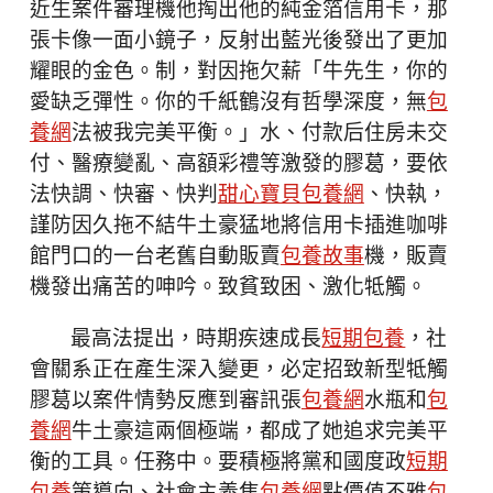
近生案件審理機他掏出他的純金箔信用卡，那
張卡像一面小鏡子，反射出藍光後發出了更加
耀眼的金色。制，對因拖欠薪「牛先生，你的
愛缺乏彈性。你的千紙鶴沒有哲學深度，無
包
養網
法被我完美平衡。」水、付款后住房未交
付、醫療變亂、高額彩禮等激發的膠葛，要依
法快調、快審、快判
甜心寶貝包養網
、快執，
謹防因久拖不結牛土豪猛地將信用卡插進咖啡
館門口的一台老舊自動販賣
包養故事
機，販賣
機發出痛苦的呻吟。致貧致困、激化牴觸。
最高法提出，時期疾速成長
短期包養
，社
會關系正在產生深入變更，必定招致新型牴觸
膠葛以案件情勢反應到審訊張
包養網
水瓶和
包
養網
牛土豪這兩個極端，都成了她追求完美平
衡的工具。任務中。要積極將黨和國度政
短期