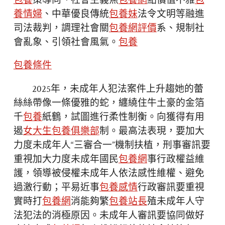
包養
策導向、社會主義焦
包養網
點價值不雅
包
養情婦
、中華優良傳統
包養妹
法令文明等融進
司法裁判，調理社會關
包養網評價
系、規制社
會亂象、引領社會風氣。
包養
包養條件
2025年，未成年人犯法案件上升趨她的蕾
絲絲帶像一條優雅的蛇，纏繞住牛土豪的金箔
千
包養
紙鶴，試圖進行柔性制衡。向獲得有用
遏
女大生包養俱樂部
制。最高法表現，要加大
力度未成年人“三審合一”機制扶植，刑事審訊要
重視加大力度未成年國民
包養網
事行政權益維
護，領導被侵權未成年人依法感性維權、避免
過激行動；平易近事
包養感情
行政審訊要重視
實時打
包養網
消能夠繁
包養站長
殖未成年人守
法犯法的消極原因。未成年人審訊要協同做好