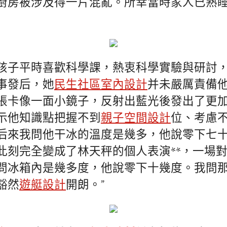
廚房被涉及得一片混亂。所幸當時家人已熟
孩子平時喜歡科學課，熱衷科學實驗與研討
事發后，她
民生社區室內設計
并未嚴厲責備
張卡像一面小鏡子，反射出藍光後發出了更
示他知識點把握不到
親子空間設計
位、考慮不
后來我問他干冰的溫度是幾多，他說零下七
此刻完全變成了林天秤的個人表演**，一場
問冰箱內是幾多度，他說零下十幾度。我問
豁然
遊艇設計
開朗。”