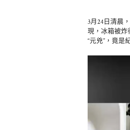
3月24日清
現，冰箱被炸
“元兇”，竟