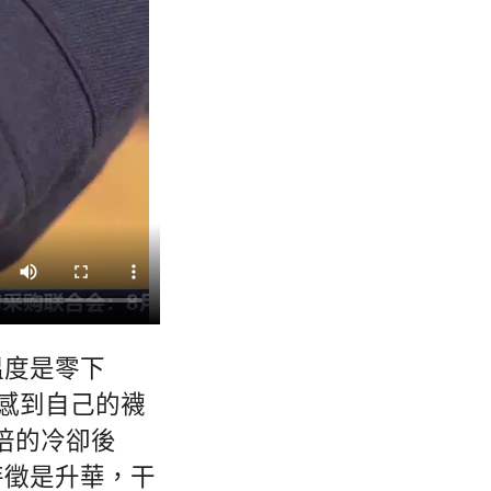
溫度是零下
們感到自己的襪
倍的冷卻後
特徵是升華，干