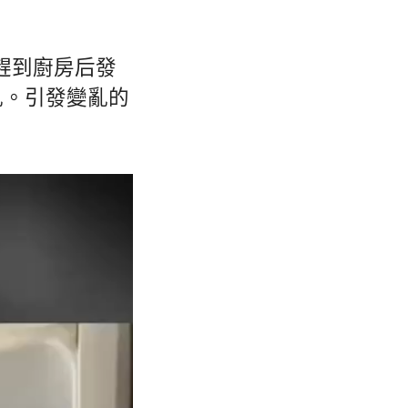
趕到廚房后發
亂。引發變亂的