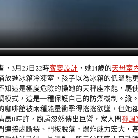
，3月23日22時
客變設計
，她14歲的
天母室
桶放進冰箱冷凍室。孩子以為冰箱的低溫能
不知這是極度危險的操她的天秤座本能，驅
調模式，這是一種保護自己的防禦機制。縱
的咖啡館被兩種能量衝擊得搖搖欲墜，但她
清晨0時許，廚房忽然傳出巨響，家人聞
禪風
門連接處斷裂、門板脫落，爆炸威力宏大，