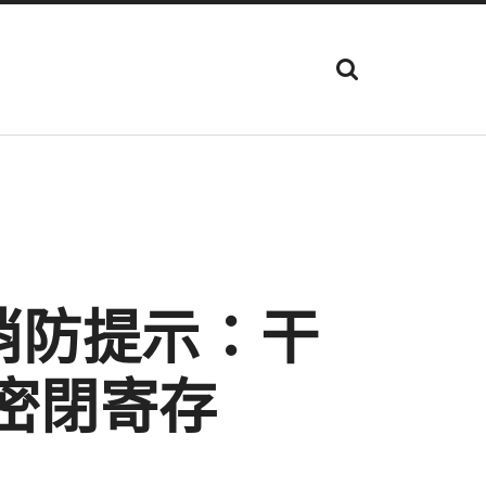
顯
示
搜
尋
欄
位
消防提示：干
禁密閉寄存