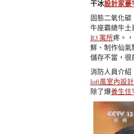
干冰
設計家豪
固態二氧化碳
牛座霸總牛土
R3 寓所
疼。，
鮮、制作仙氣
儲存不當，很
消防人員介紹
loft風室內設計
除了爆
養生住