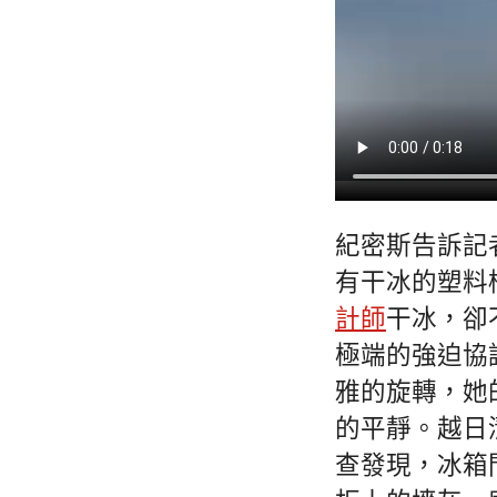
紀密斯告訴記者
有干冰的塑料
計師
干冰，卻
極端的強迫協
雅的旋轉，她
的平靜。越日
查發現，冰箱