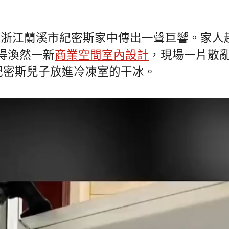
晨，浙江蘭溪市紀密斯家中傳出一聲巨響。家人
得渙然一新
商業空間室內設計
，現場一片散
是紀密斯兒子放進冷凍室的干冰。