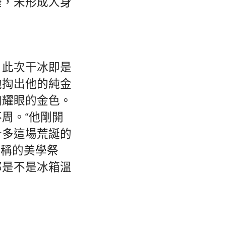
睡，未形成人身
，此次干冰即是
他掏出他的純金
加耀眼的金色。
周。“他剛開
十多這場荒誕的
對稱的美學祭
那是不是冰箱溫