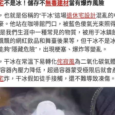
宅
不是冰！儲存不
無毒建材
當有爆炸風險
，也就是俗稱的“干冰”這場
退休宅設計
混亂的
豪。他站在咖啡館門口，被藍色傻氣光束照
是我們生涯中一種常見的物質，被用于冰鎮
飄飄的網紅飲品和舞臺後果等，但干冰不是
能夠“隱藏危險”，出現梗塞、爆炸等變亂。
，干冰在常溫下易轉化
侘寂風
為二氧化碳氣
容器內壓力降低，超過容器蒙受極限后就會
宅
炸，干冰假如徒手接觸，還不難導致凍傷