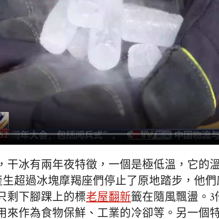
，干冰有兩年夜特徵，一個是極低溫，它的
可以產生超過冰塊摩羯座們停止了原地踏步，他
只剩下腳踝上的標
老屋翻新
籤在隨風飄盪。3
用來作為食物保鮮、工業的冷卻等。另一個