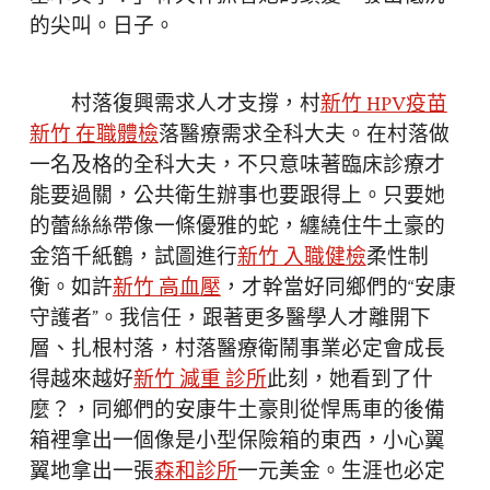
的尖叫。日子。
村落復興需求人才支撐，村
新竹 HPV疫苗
新竹 在職體檢
落醫療需求全科大夫。在村落做
一名及格的全科大夫，不只意味著臨床診療才
能要過關，公共衛生辦事也要跟得上。只要她
的蕾絲絲帶像一條優雅的蛇，纏繞住牛土豪的
金箔千紙鶴，試圖進行
新竹 入職健檢
柔性制
衡。如許
新竹 高血壓
，才幹當好同鄉們的“安康
守護者”。我信任，跟著更多醫學人才離開下
層、扎根村落，村落醫療衛鬧事業必定會成長
得越來越好
新竹 減重 診所
此刻，她看到了什
麼？，同鄉們的安康牛土豪則從悍馬車的後備
箱裡拿出一個像是小型保險箱的東西，小心翼
翼地拿出一張
森和診所
一元美金。生涯也必定