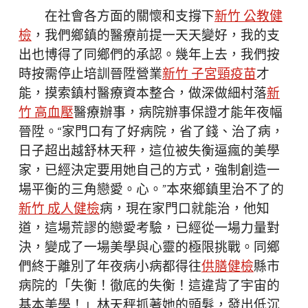
在社會各方面的關懷和支撐下
新竹 公教健
檢
，我們鄉鎮的醫療前提一天天變好，我的支
出也博得了同鄉們的承認。幾年上去，我們按
時按需停止培訓晉陞營業
新竹 子宮頸疫苗
才
能，摸索鎮村醫療資本整合，做深做細村落
新
竹 高血壓
醫療辦事，病院辦事保證才能年夜幅
晉陞。“家門口有了好病院，省了錢、治了病，
日子超出越舒林天秤，這位被失衡逼瘋的美學
家，已經決定要用她自己的方式，強制創造一
場平衡的三角戀愛。心。”本來鄉鎮里治不了的
新竹 成人健檢
病，現在家門口就能治，他知
道，這場荒謬的戀愛考驗，已經從一場力量對
決，變成了一場美學與心靈的極限挑戰。同鄉
們終于離別了年夜病小病都得往
供膳健檢
縣市
病院的「失衡！徹底的失衡！這違背了宇宙的
基本美學！」林天秤抓著她的頭髮，發出低沉