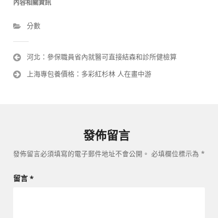
內容相關資訊
分數
文
河北：參保職員省內就醫可直接結森和診所健檢算
章
上海專包養價格：多彩紅杉林 人在畫中游
導
覽
發佈留言
發佈留言必須填寫的電子郵件地址不會公開。
必填欄位標示為
*
留言
*