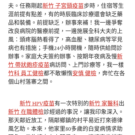
夫。任務剛起
新竹 子宮頸疫苗
步時，住宿等生
涯前提有點差，有的時辰臨床診療還會缺乏藥
品和裝備。前提缺乏，辦事來補！我一邊爭奪
改良病院的醫療前提，一邊施展全科大夫的上
風：頭疼腦熱看得了，高血壓、糖尿病等罕見
病也有措施；手機24小時開機，隨時供給問診
辦事。家庭大夫簽約辦事、按期年夜病及慢
新
竹 帶狀皰疹疫苗
病訪問、上門診療等，我一樣
竹科 員工健檢
都不敢懶惰
安慎 健檢
，奔忙在各
個山村落寨之間。
新竹 HPV疫苗
有一次特別的
新竹 家醫科
出
新竹 在職體檢
診經過的事況，讓我印象深入。
那天鄰近放工，隔鄰鄉鎮的村平易近打來德律
風乞助。本來，他家里80多歲的白叟病情求助