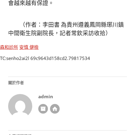
會越來越有保證。
（作者：李田書 為貴州遵義鳳岡縣琊川鎮
中間衛生院副院長，記者常欽采訪收拾）
森和診所
安慎 健檢
TC:senho2ai2l 69c9643d158cd2.79817534
關於作者
admin