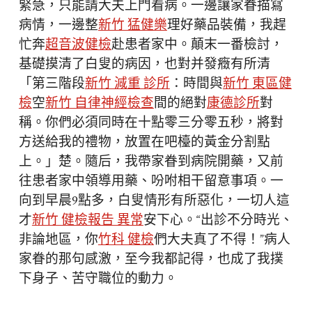
緊急，只能請大夫上門看病。一邊讓家眷描寫
病情，一邊整
新竹 猛健樂
理好藥品裝備，我趕
忙奔
超音波健檢
赴患者家中。顛末一番檢討，
基礎摸清了白叟的病因，也對并發癥有所清
「第三階段
新竹 減重 診所
：時間與
新竹 東區健
檢
空
新竹 自律神經檢查
間的絕對
康德診所
對
稱。你們必須同時在十點零三分零五秒，將對
方送給我的禮物，放置在吧檯的黃金分割點
上。」楚。隨后，我帶家眷到病院開藥，又前
往患者家中領導用藥、吩咐相干留意事項。一
向到早晨9點多，白叟情形有所惡化，一切人這
才
新竹 健檢報告 異常
安下心。“出診不分時光、
非論地區，你
竹科 健檢
們大夫真了不得！”病人
家眷的那句感激，至今我都記得，也成了我撲
下身子、苦守職位的動力。