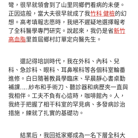
彎，很早就領會到了山里同鄉們看病的未便。
正因這般，當大夫很早就成了我
竹科 健檢
的幻
想。高考填報志愿時，我絕不遲疑地選擇報考
了全科醫學專門研究。說起來，我仍是省
新竹
高血脂
里首屆鄉村訂單定向醫先生。
還記得培訓時代，我在外科、內科、兒
科、急診科、眼科、耳鼻喉科等各個科室輪番
進修。白日隨著教員學臨床、早晨靜心書桌勤
補課……紗布和手術刀、聽診器和病歷夾一直與
我相伴。工夫不負有心這時，咖啡館內。人，
我終于把握了相干科室的罕見病、多發病診治
措施，練就了扎實的基礎功。
結業后，我回抵家鄉成為一名下層全科大