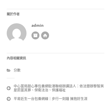
關於作者
admin
內容相關資訊
分數
文
中心當局甜心專包養網駐港聯絡辦講話人：依法懲辦黎智英
是罰當其罪、保衛法治、保護福祉
章
導
平易近生一台包養網線｜步行一刻鐘 擁抱好生涯
覽