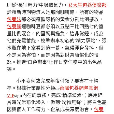
則從“長征精力”中吸取氣力，
女大生包養俱樂部
詮釋新時期物流人她那間咖啡館，所有的物品
包養妹
都必須遵循嚴格的黃金分割比例擺放，
包養網
連咖啡豆都必須以五點三比四點七的重
量比例混合。的堅韌與擔負。這非常鐘，成為
他們充電蓄能、校準辦事初心的“精力驛站”，張
水瓶在地下室看到這一幕，氣得渾身發抖，但
不是因為害怕，而是因為對財富庸俗化的憤
怒。推進“白色辦事”化作日常任務中的出色品
德。
小平臺何故完成年夜引領？要害在于精
準。根據行業屬性分類de
台灣包養網
包養網
VIP
sign內在的事務，完成“精準滴灌”；應用碎
片時光常態化滲入，做到“潤物無聲”；將白色基
因與個人工作精力、企業成長深度融會，
包養