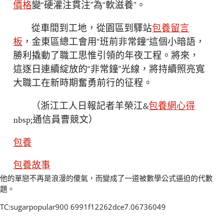
價格
變“硬灌注貫注”為“軟滋養”。
從車間到工地，從園區到驛站
包養留言
板
，金東區總工會用“班前非常鐘”這個小暗語，
勝利撬動了職工思惟引領的年夜工程。將來，
這逐日連續綻放的“非常鐘”光線，將持續照亮寬
大職工在新時期奮勇前行的征程。
（
浙江工人日報
記者羊榮江&
包養網心得
nbsp;通信員曹競文
）
包養
包養故事
他的單戀不再是浪漫的傻氣，而變成了一道被數學公式逼迫的代數
題。
TC:sugarpopular900 6991f12262dce7.06736049