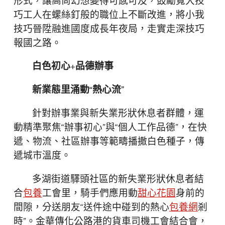
形式，讓高尚幻想變得可感可及，鼓勵寬大技
巧工人在螺絲釘般的職位上不斷改進，將小我
技巧晉陞融進國度成長年夜局，走實走深技巧
報國之路。
白色初心+品德辦事
新業態里涌動“熱心流”
針對辦事業與新失業形狀休息者群體，運
動精準聚焦“辦事初心”與“個人工作品德”，在快
遞、物流、社區辦事等範疇播撒白色種子，傳
遞城市溫度。
多湖街道驛頭社區的新失業形狀休息者結
合
包養
工會里，騎手們應用動
甜心花園
身前的
間隙，分送朋友“送件途中碰到的熱心
包養網
剎
時”。金華傳化公路港的貨車司機工會結合會，