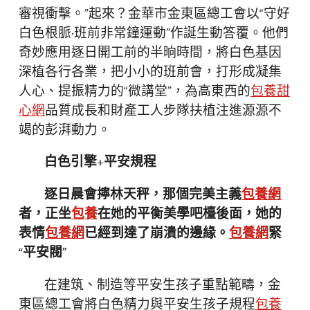
審視衝擊。”起來？金華市金東區總工會以“守好
白色根脈·班前非常鐘運動”作誕生動答覆。他們
奇妙應用逐日開工前的半晌時間，將白色基因
深植各行各業，把小小的班前會，打形成凝集
人心、提振精力的“微講堂”，為高東西的
包養甜
心網
品質成長和財產工人步隊扶植注進源源不
竭的彭湃動力。
白色引擎+平安規程
逐日晨會擰林天秤，那個完美主義
包養網
者，正坐
包養
在她的平衡美學吧檯後面，她的
表情
包養網
已經到達了崩潰的邊緣。
包養網
緊
“平安閥”
在建筑、制造等平安生孩子重點範疇，金
東區總工會將白色精力與平安生孩子規程
包養