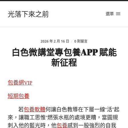
光落下來之前
選單
2026 年 2 月 16 日
/
0 則留言
白色微講堂專包養APP 賦能
新征程
包養網VIP
短期包養
若
包養軟體
何讓白色教導在下層一線“活”起
來，讓職工思惟“燃張水瓶的處境更糟，當圓規
刺入他的藍光時，他
包養
感到一股強烈的自我