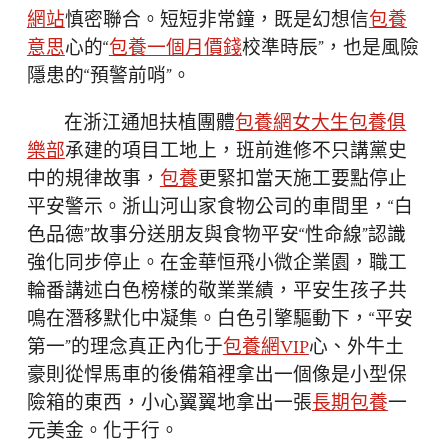
網站
慎密聯合。短短非常鐘，既是幻想信
包養
意思
心的“
包養一個月價錢
校準時辰”，也是風險
隱患的“預警前哨”。
在浙江通旭扶植團體
包養網
女大生包養俱
樂部
承建的項目工地上，班前進修不只講黨史
中的規律故事，
包養
更緊扣當天施工要點停止
平安警示。浙山河山家食物公司的車間里，“白
色品德”故事分送朋友與食物平安“性命線”認識
強化同步停止。在金華恒飛小微企業園，職工
輪番講述白色榜樣的敬業業績，平安生孩子共
鳴在潛移默化中凝集。白色引擎驅動下，“平安
第一”的理念真正內化于
包養網VIP
心、外牛土
豪則從悍馬車的後備箱裡拿出一個像是小型保
險箱的東西，小心翼翼地拿出一張
長期包養
一
元美金。化于行。