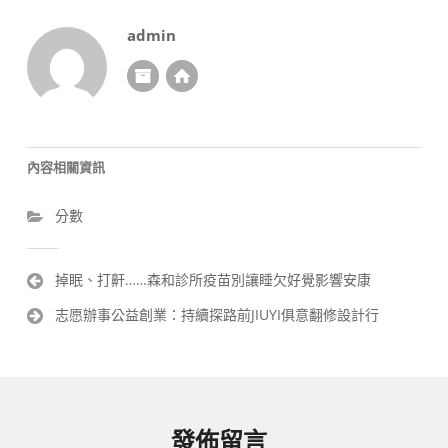
admin
內容相關資訊
分數
文
掉眠、打鼾……森和診所疫苗別讓睡欠好覺影響安康
章
志愿辦事公益創業：持續探路前JIUYI俱意翻修設計行
導
覽
發佈留言