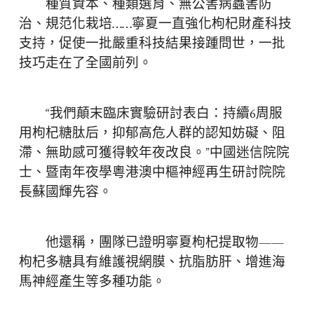
種質資本、種類選育、無公害病蟲害防
治、規范化栽培……寧夏一直強化枸杞財產科技
支持，促使一批嚴重科技結果接踵問世，一批
技巧走在了全國前列。
“我們顛末臨床實驗研討表白：持續6周服
用枸杞糖肽后，抑郁高危人群的認知妨礙、阻
滯、無助感可獲得較年夜改良。”中國迷信院院
士、暨南年夜學粵港澳中樞神經再生研討院院
長蘇國輝先容。
他還稱，團隊已證明寧夏枸杞提取物——
枸杞多糖具有維護視網膜、抗脂肪肝、增進海
馬神經產生等多種功能。