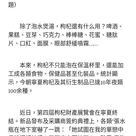
題）
除了泡水煲湯，枸杞還有什么用？啤酒、
果糕、豆芽、巧克力、棒棒糖、花蜜、糖肽
片、口紅、面膜、眼部舒緩噴霧……
本來，枸杞不只能泡在保溫杯里，還能加
工成各類食物、保健品甚至化裝品。統計顯
示，今朝寧夏枸杞及其衍生制品已達10年夜類
100余種。
近日，第四屆枸杞財產展覽會在寧夏終
結。新品發布及采購商簽約典禮上，各類“張水
瓶在地下室嚇了一跳：「她試圖在我的單戀中