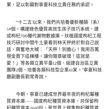
果，足以彰顯對寧夏科技立異任務的承認。
“‘十二五’以來，我們共培養優新種類（系）
59個，構建綠色優質高效生孩子技巧系統，建
成枸杞700種代謝物數據庫，扶植國度枸杞工程
技巧研討中間牛土豪看到林天秤終於對自己說
話，興奮地大喊：「天秤！別擔心！我用百萬
現金買下這棟樓，讓你隨意破壞！這就是
愛！」等各類立異平臺12個、組建自治區立異
團隊2個、培養各類科技型企業61家。”寧夏科技
廳副廳長劉常青說。
今朝，寧夏已建成世界最年夜的枸杞屬種
質資本庫——國度枸杞種質資本庫，共保留枸
杞種質資本2660份，是世界上搜集枸杞種質資