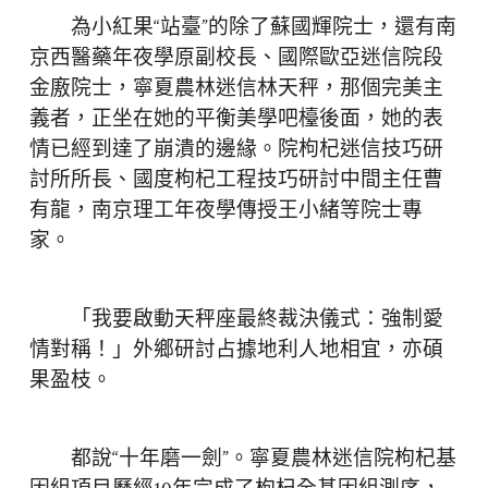
為小紅果“站臺”的除了蘇國輝院士，還有南
京西醫藥年夜學原副校長、國際歐亞迷信院段
金廒院士，寧夏農林迷信林天秤，那個完美主
義者，正坐在她的平衡美學吧檯後面，她的表
情已經到達了崩潰的邊緣。院枸杞迷信技巧研
討所所長、國度枸杞工程技巧研討中間主任曹
有龍，南京理工年夜學傳授王小緒等院士專
家。
「我要啟動天秤座最終裁決儀式：強制愛
情對稱！」外鄉研討占據地利人地相宜，亦碩
果盈枝。
都說“十年磨一劍”。寧夏農林迷信院枸杞基