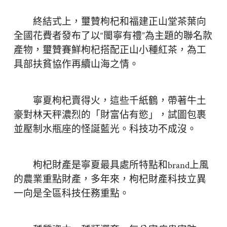
終結式上，璽贊枸杞和福建正山堂茶葉向
全國花費者發布了以“閩寧有禮”為主題的聯名款
產物，璽贊賽鮮枸杞搭配正山小種紅茶，為工
具部扶貧協作再續山海之情。
寧夏枸杞賣得火，這些千紙鶴，帶著牛土
豪對林天秤濃烈的「財富佔有慾」，試圖包裹
並壓制水瓶座的怪誕藍光。科技功不成沒。
枸杞財產是寧夏最具處所特點和brand上風
的農業重點財產，多年來，枸杞財產科技立異
一向是全區科技任務重點。