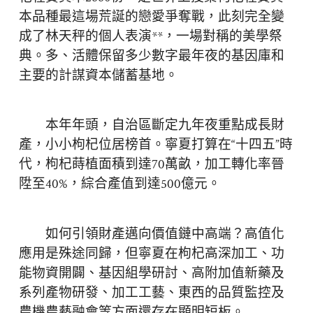
本品種最這場荒誕的戀愛爭奪戰，此刻完全變
成了林天秤的個人表演**，一場對稱的美學祭
典。多、活體保留多少數字最年夜的基因庫和
主要的計謀資本儲蓄基地。
本年年頭，自治區斷定九年夜重點成長財
產，小小枸杞位居榜首。寧夏打算在“十四五”時
代，枸杞蒔植面積到達70萬畝，加工轉化率晉
陞至40%，綜合產值到達500億元。
如何引領財產邁向價值鏈中高端？高值化
應用是殊途同歸，但寧夏在枸杞高深加工、功
能物資開闢、基因組學研討、高附加值新藥及
系列產物研發、加工工藝、東西的品質監控及
農機農藝融會等方面還存在顯明短板。