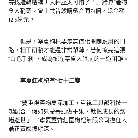
尋找邏輯結構！天秤座太可怕了！」跨界”產物
令人稱奇。會上共告竣購銷合同74個，總金額
12.5億元。
但是，寧夏枸杞要走高值化開闢應用的門
路，相干研發才能還非常單薄。若何擦亮這張
“白色手刺”，成為擺在寧夏人眼前的一道困難。
寧夏紅枸杞有“七十二變”
“要重視產物高深加工，重視工具部科技一
起配合，假如只蒙著頭做干果，就把成長的路
堵逝世了。”寧夏璽贊莊園枸杞無限公司擔任人
聶正寶感慨頗深。