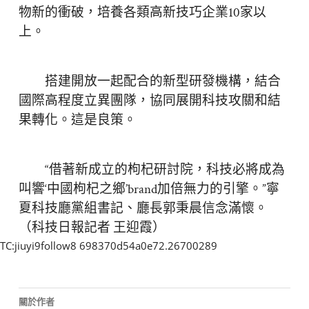
物新的衝破，培養各類高新技巧企業10家以
上。
搭建開放一起配合的新型研發機構，結合
國際高程度立異團隊，協同展開科技攻關和結
果轉化。這是良策。
“借著新成立的枸杞研討院，科技必將成為
叫響‘中國枸杞之鄉’brand加倍無力的引擎。”寧
夏科技廳黨組書記、廳長郭秉晨信念滿懷。
（科技日報記者 王迎霞）
TC:jiuyi9follow8 698370d54a0e72.26700289
關於作者