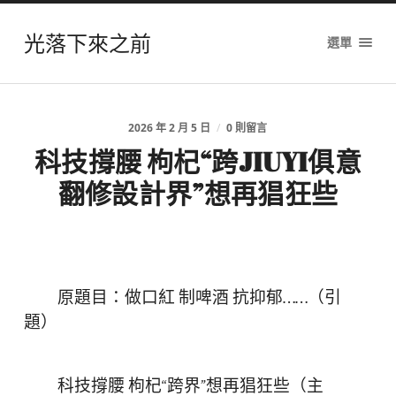
光落下來之前
選單
2026 年 2 月 5 日
/
0 則留言
科技撐腰 枸杞“跨JIUYI俱意
翻修設計界”想再猖狂些
原題目：做口紅 制啤酒 抗抑郁……（引
題）
科技撐腰 枸杞“跨界”想再猖狂些（主