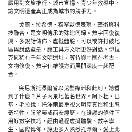
應用到文旅推行、城市宣揚、青少年教導中，
讓文明遺產真正成為城市的競爭力。
戈蘭・拉希德・穆罕默德表現，藝術與科
技聯合，是文明傳承的殊途同歸。數字回復復
興、多說話傳佈、虛擬體驗，可以或許打破地
區與說話壁壘，讓工具方文明更好對話。伊拉
克擁稀有千年文明遺址，等待與中國在考古、
文物修復、數字化維護方面展開深度一起配
合。
突尼斯托澤爾省以戈壁綠洲和此刻，她看
到了什麼？片子內景地著名世界。阿卜杜・巴
基・毛拉說，托澤爾最重視文明原真性和生態
奇特性，盼望鑒戒西安經歷，在維護的條件下
用好數字技巧，經由過程虛擬體驗、數字孿
生、國際傳佈，讓更多人熟悉托澤爾、愛上北