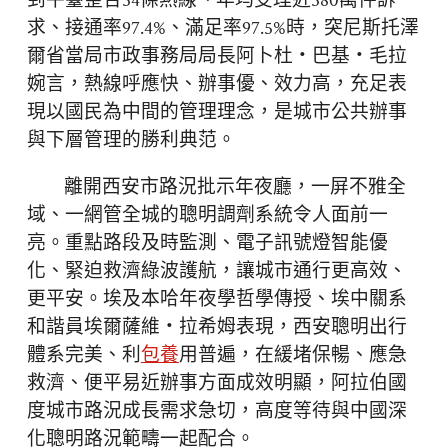
到平臺整合54條熱線、年均受理近580萬件訴
求、接通率97.4%、滿足率97.5%時，突尼斯托澤
爾省當局市政事務局局長阿卜杜・巴基・毛拉
婉言，熱線呼應快、辦事優、效力高，充足表
現以國民為中間的管理理念，是城市公共辦事
與下層管理的勝利典范。
離開西安市路況批示年夜廳，一屏不雅全
域、一網管全城的聰明調劑系統令人面前一
亮。重點路段及時監測、電子訊號燈智能優
化、緊迫救濟綠波護航，讓城市通行更高效、
更平安。埃及本哈年夜學哲學傳授、埃中關系
和諧員埃爾薩維・拉希姆表現，西安聰明出行
體系完美、利
包養
用普遍，在緩堵保暢、應急
救濟、便平易近辦事方面成效明顯，阿拉伯國
度城市路況成長需求急切，高度等待與中國深
化聰明路況範疇一起配合。