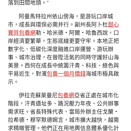
落到田間地頭。”
阿曼馬特拉州依山傍海，是游玩口岸城
市，成長與環保必需并行。副州長阿卜杜
甜心
寶貝包養網
勒・哈米德・阿爾・哈魯西說，口
岸經濟要繁華，生態底線更要守牢。本地正把
數字化、低碳化深度融進口岸運營、游玩辦
事、城市治理，在晉陞活氣的同時守護好山海
美景。西何在成長中統籌汗青、科技、綠色與
平易近生，對濱
包養一個月價錢
海城市極具啟
示。
伊拉克蘇萊曼尼
包養網
亞省正處在城市化
階段，汗青遺址多、路況壓力年夜、公共辦事
需求旺。省長特殊代表、當局外辦主任戈蘭・
拉希德・穆罕默德婉言，城市擴大越快，越需
求精緻管理。他們正在用地輿信息體系優化計