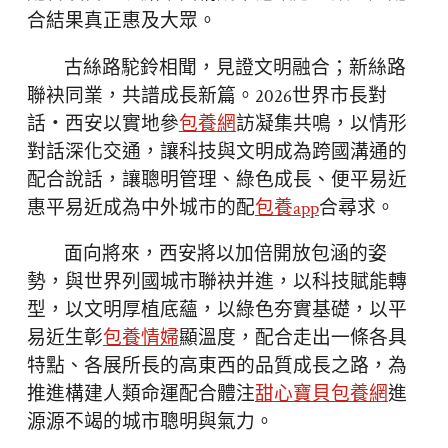
合結果真正惠及大眾。
古絲路駝鈴相聞，見證文明融合；新絲路
聯袂同業，共譜成長新篇。2026世界市長對
話・西安以實地參
包養網
訪凝集共鳴，以情形
對話深化交通，讓科技與文明成為跨國溝通的
配合說話，讓聰明管理、綠色成長、便平易近
惠平易近成為中外城市的配
包養app
合尋求。
面向將來，西安將以加倍開放包涵的姿
勢，與世界列國城市聯袂并進，以科技賦能轉
型，以文明厚植底蘊，以綠色夯實基礎，以平
易近生彰
包養情婦
顯溫度，配合走出一條各具
特點、各展所長的高東西的品質成長之路，為
推進構建人類命運配合體注
甜心寶貝包養網
進
源源不竭的城市聰明與氣力。