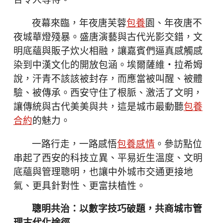
合令人等待。
夜幕來臨，年夜唐芙蓉
包養
園、年夜唐不
夜城華燈殘暴。盛唐演藝與古代光影交錯，文
明底蘊與販子炊火相融，讓嘉賓們逼真感觸感
染到中漢文化的開放包涵。埃爾薩維・拉希姆
說，汗青不該該被封存，而應當被叫醒、被體
驗、被傳承。西安守住了根脈、激活了文明，
讓傳統與古代美美與共，這是城市最動聽
包養
合約
的魅力。
一路行走，一路感悟
包養感情
。參訪點位
串起了西安的科技立異、平易近生溫度、文明
底蘊與管理聰明，也讓中外城市交通更接地
氣、更具針對性、更富扶植性。
聰明共治：以數字技巧破題，共商城市管