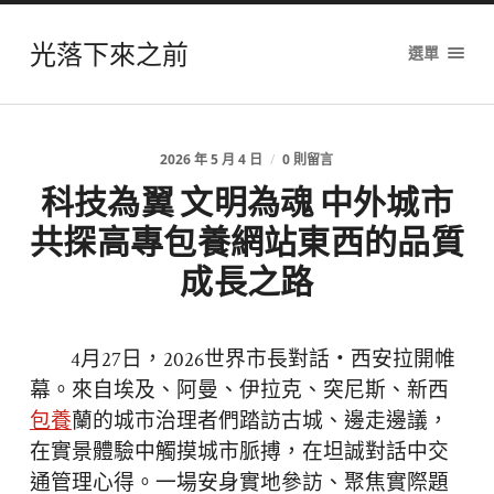
光落下來之前
選單
2026 年 5 月 4 日
/
0 則留言
科技為翼 文明為魂 中外城市
共探高專包養網站東西的品質
成長之路
4月27日，2026世界市長對話・西安拉開帷
幕。來自埃及、阿曼、伊拉克、突尼斯、新西
包養
蘭的城市治理者們踏訪古城、邊走邊議，
在實景體驗中觸摸城市脈搏，在坦誠對話中交
通管理心得。一場安身實地參訪、聚焦實際題