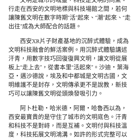
文明是城市的魂靈，科技是文明的同黨。
行走在西安的文明地標與科技場館之間，若何
讓陳舊文明在數字時期“活”起來、“潮”起來、“走
出往”成為大師配合的話題。
西安XR片子財產基地的沉醉式體驗，成為
文明科技融會的鮮活案例。用沉醉式體驗講述
汗青，用數字技巧回復復興文明，讓文明從展
板上“走上去”，從書本里“活起來”。沙迪・葉海
亞・邁沙德說，埃及和中都城是文明古國，文
明維護不是封存，文明傳承更不是說教，新技
巧可以讓陳舊文明從頭煥發吸引力。
阿卜杜勒・哈米德・阿爾・哈魯西以為，
西安最寶貴的是守住了城市的文明底色。汗青
和科技不是對峙，而是互補。文明付與科技溫
度，科技拓展文明鴻溝。如許的形式完整可以