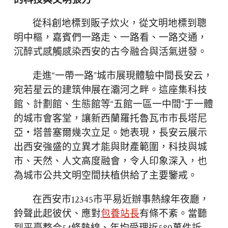
的科技與文明張力
從科創地標到販子炊火，從文明地標到聰
明中樞，嘉賓們一路走、一路看、一路交通，
沉醉式感觸感染西安的古今融合與活氣迸發。
走進“一帶一路”城市展現體驗中間長安云，
宛若星云的建筑伸展在灞河之畔。這座集科技
館、計劃館、生態館等“五館一區一中間”于一體
的城市會客堂，讓新西蘭羅托魯瓦市市長塔尼
亞・塔普塞爾幾次立足。她表現，長安云展示
出西安強盛的立異才能與財產範圍，科技與城
市、天然、人文高度融會，令人印象深入，也
為城市公共文明空間扶植供給了主要鑒戒。
在西安市12345市平易近辦事熱線年夜廳，
鈴聲此起彼伏、應對
包養站長
有條不紊。當聽