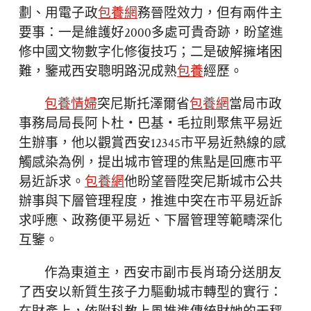
劃、用電子政
包養網
務晉陞效力，但有兩件主
要事：一是維護好2000多處可貴奇跡，盼望進
修中國文物數字化修復技巧；二是破解擁堵困
難，鑒戒西安聰明路況成熟
包養
經歷。
包養情婦
突尼斯托澤爾省
包養網
當局市政
事務局局長阿卜杜・巴基・毛拉則聚焦平易近
生辦事，他以觀賞西安12345市平易近熱線的感
觸感染為例，提出城市管理的焦點是回應市平
易近訴求。
包養網
他盼望晉陞突尼斯城市公共
辦事與下層管理程度，推進中突在市平易近訴
求呼應、政務便平易近、下層管理等範疇深化
互鑒。
作為東道主，西安市副市長肖琦分送朋友
了西安以新質生孩子力驅動城市轉型的實行：