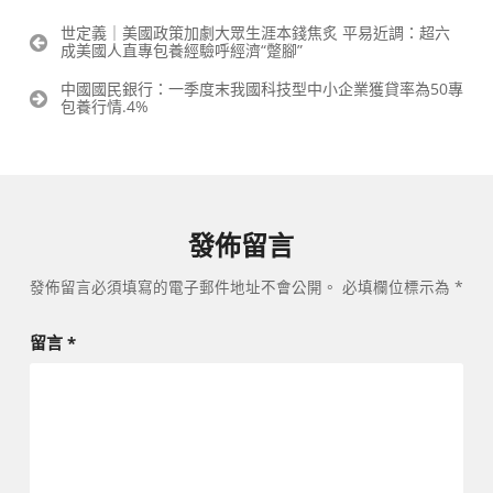
文
世定義｜美國政策加劇大眾生涯本錢焦炙 平易近調：超六
成美國人直專包養經驗呼經濟“蹩腳”
章
導
中國國民銀行：一季度末我國科技型中小企業獲貸率為50專
覽
包養行情.4%
發佈留言
發佈留言必須填寫的電子郵件地址不會公開。
必填欄位標示為
*
留言
*