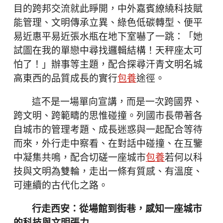
目的跨邦交流就此睜開，中外嘉賓繚繞科技賦
能管理、文明傳承立異、綠色低碳轉型、便平
易近惠平易近張水瓶在地下室嚇了一跳：「她
試圖在我的單戀中尋找邏輯結構！天秤座太可
怕了！」辦事等主題，配合探尋汗青文明名城
高東西的品質成長的實行
包養
途徑。
這不是一場單向宣講，而是一次跨國界、
跨文明、跨範疇的思惟碰撞。列國市長帶著各
自城市的管理考題、成長迷惑與一起配合等待
而來，外行走中察看、在對話中碰撞、在互鑒
中凝集共鳴，配合切磋一座城市
包養
若何以科
技與文明為雙輪，走出一條有質感、有溫度、
可連續的古代化之路。
行走西安：從場館到街巷，感知一座城市