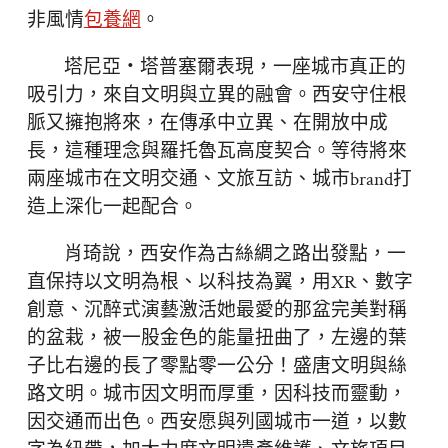
非風情
包養網
。
塔尼亞・塔普塞爾表現，一座城市真正的
吸引力，來自文明與立異的融會。西安守住根
脈又擁抱將來，在傳承中立異、在開放中成
長，這種理念與羅托魯瓦高度契合。等待將來
兩座城市在文明交通、文旅互訪、城市brand打
造上深化一起配合。
肖琦說，西安作為古絲綢之路出發點，一
直保持以文明為根、以科技為翼，用XR、數字
創意、沉醉式演藝激活她最愛的那盆完美對稱
的盆栽，被一股金色的能量扭曲了，左邊的葉
子比右邊的長了零點零一公分！盛唐文明與絲
路文明。城市因文明而厚重，因科技而靈動，
因交通而出色。西安愿與列國城市一道，以數