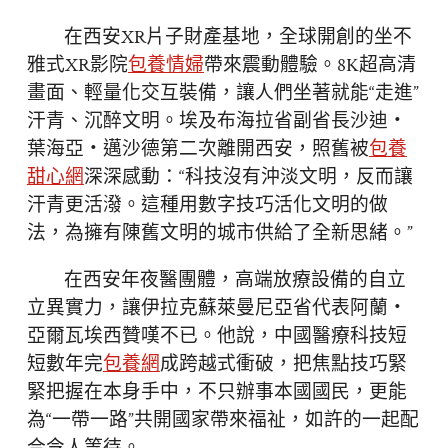
在西安XR片子財產基地，全球開創的坐不
雅式XR影院
包養情婦
帶來震動體驗。8K超高清
畫面、輕量化交互裝備，讓人們坐著就能“走進”
汗青、沉醉文明。埃及布海拉省副省長沙迪・
葉海亞・邁沙德第二次離開西安，照舊被
包養
甜心網
深深感動：“科技沒有沖淡文明，反而讓
汗青更活潑。這種用數字技巧活化文明的做
法，為擁有陳舊文明的城市供給了全新思緒。”
在西安年夜醫團體，高端放療設備的自立
立異實力，讓伊拉克蘇萊曼尼亞省代表阿蘭・
亞爾瓦埃西贊嘆不已。他說，中國醫療科技短
短數年完
包養網
成跨越式衝破，把焦點技巧緊
緊把握在本身手中，不只辦事本國國民，更能
為“一帶一路”共開國家帶來福祉，如許的一起配