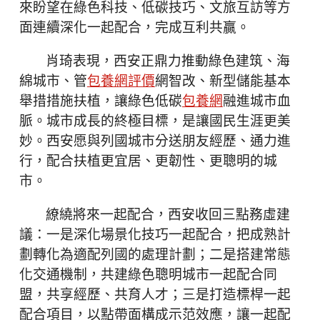
來盼望在綠色科技、低碳技巧、文旅互訪等方
面連續深化一起配合，完成互利共贏。
肖琦表現，西安正鼎力推動綠色建筑、海
綿城市、管
包養網評價
網智改、新型儲能基本
舉措措施扶植，讓綠色低碳
包養網
融進城市血
脈。城市成長的終極目標，是讓國民生涯更美
妙。西安愿與列國城市分送朋友經歷、通力進
行，配合扶植更宜居、更韌性、更聰明的城
市。
繚繞將來一起配合，西安收回三點務虛建
議：一是深化場景化技巧一起配合，把成熟計
劃轉化為適配列國的處理計劃；二是搭建常態
化交通機制，共建綠色聰明城市一起配合同
盟，共享經歷、共育人才；三是打造標桿一起
配合項目，以點帶面構成示范效應，讓一起配