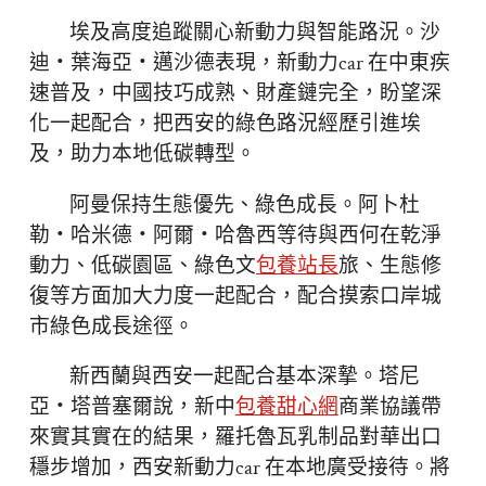
埃及高度追蹤關心新動力與智能路況。沙
迪・葉海亞・邁沙德表現，新動力car 在中東疾
速普及，中國技巧成熟、財產鏈完全，盼望深
化一起配合，把西安的綠色路況經歷引進埃
及，助力本地低碳轉型。
阿曼保持生態優先、綠色成長。阿卜杜
勒・哈米德・阿爾・哈魯西等待與西何在乾淨
動力、低碳園區、綠色文
包養站長
旅、生態修
復等方面加大力度一起配合，配合摸索口岸城
市綠色成長途徑。
新西蘭與西安一起配合基本深摯。塔尼
亞・塔普塞爾說，新中
包養甜心網
商業協議帶
來實其實在的結果，羅托魯瓦乳制品對華出口
穩步增加，西安新動力car 在本地廣受接待。將