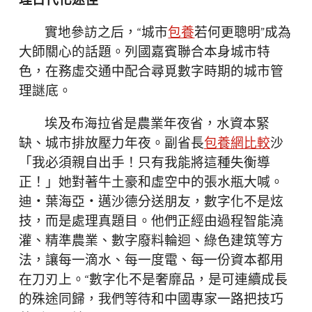
理古代化途徑
實地參訪之后，“城市
包養
若何更聰明”成為
大師關心的話題。列國嘉賓聯合本身城市特
色，在務虛交通中配合尋覓數字時期的城市管
理謎底。
埃及布海拉省是農業年夜省，水資本緊
缺、城市排放壓力年夜。副省長
包養網比較
沙
「我必須親自出手！只有我能將這種失衡導
正！」她對著牛土豪和虛空中的張水瓶大喊。
迪・葉海亞・邁沙德分送朋友，數字化不是炫
技，而是處理真題目。他們正經由過程智能澆
灌、精準農業、數字廢料輪迴、綠色建筑等方
法，讓每一滴水、每一度電、每一份資本都用
在刀刃上。“數字化不是奢靡品，是可連續成長
的殊途同歸，我們等待和中國專家一路把技巧