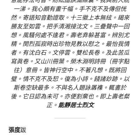
意能存法可替。紛紜譜訣滿縹囊。我與前人統
一涕。我心頗有畫千幅。手不克不及傳但恍
然。寄語知音勤證取。十三徽上本無絃。朅來
勝友至如雲。把手清湘接沈文。三疊聲中一回
想。風騷何處不逢君。壽老弆躲甚富。辨別尤
精。閔烈孤寂時出珍物見教以慰之。最怡我情
者。有沈白石。文停雲。雙松長卷。及此苦瓜
寫眞卷。又山川冊葉。榮木淵明詩冊（冊字點
往）意冊。皆神行空中。不著凡想。旣將回
璧。情不克不及恝。復為小詩。餞諸玅跡。以
斯卷空缺最多。不與名人題詠羼襍。輒書於
後。它日認為未可。亦便割棄也。即上壽老粲
正。
能靜居士烈文
張度
跋