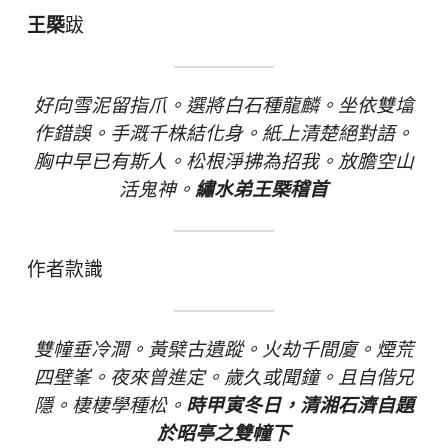
王槩
跋
好向雪泥留指爪。選將白石種龍麟。坐依雙墖
作錯誤。手溉千株結化身。紙上清楚絕對語。
胸中早已有斯人。松根淨拂為招我。放膽空山
活鬼神。
繡水弟王槩稽首
作者款識
雙幢垂冷澗。黃檗古遺蹤。火劫千間廈。煙荒
四壁峯。夜來曾進定。歲久或聞鐘。且自偕兄
隱。棲棲學種松。
時甲寅冬日，清湘石濟自題
於昭亭之雙幢下